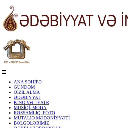
ANA SƏHİFƏ
GÜNDƏM
QIZIL ALMA
ƏDƏBİYYAT
KİNO VƏ TEATR
MUSİQİ, MODA
RƏSSAMLIQ, FOTO
MÜTALİƏ MƏDƏNİYYƏTİ
BÖLGƏLƏRİMİZ