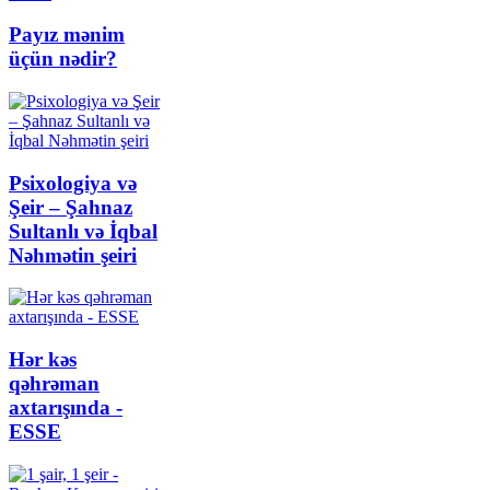
Payız mənim
üçün nədir?
Psixologiya və
Şeir – Şahnaz
Sultanlı və İqbal
Nəhmətin şeiri
Hər kəs
qəhrəman
axtarışında -
ESSE