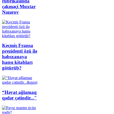
rubrikasında
çəkməçi Muxtar
Nəzərov
Keçmiş Fransa
prezidenti özü ilə
həbsxanaya
hansı kitabları
götürüb?
“Həyat ağlamaq
qədər çətindir..."