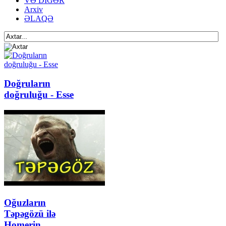
VƏ DİGƏR
Arxiv
ƏLAQƏ
Doğruların
doğruluğu - Esse
Oğuzların
Təpəgözü ilə
Homerin