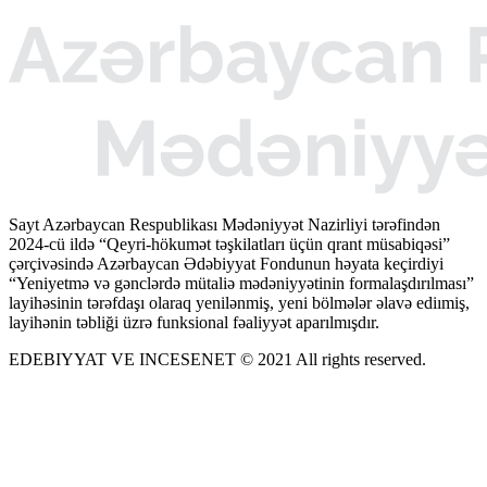
Sayt Azərbaycan Respublikası Mədəniyyət Nazirliyi tərəfindən
2024-cü ildə “Qeyri-hökumət təşkilatları üçün qrant müsabiqəsi”
çərçivəsində Azərbaycan Ədəbiyyat Fondunun həyata keçirdiyi
“Yeniyetmə və gənclərdə mütaliə mədəniyyətinin formalaşdırılması”
layihəsinin tərəfdaşı olaraq yenilənmiş, yeni bölmələr əlavə ediımiş,
layihənin təbliği üzrə funksional fəaliyyət aparılmışdır.
EDEBIYYAT VE INCESENET © 2021 All rights reserved.