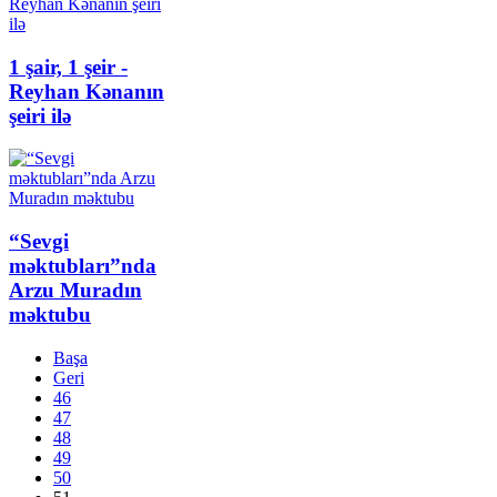
1 şair, 1 şeir -
Reyhan Kənanın
şeiri ilə
“Sevgi
məktubları”nda
Arzu Muradın
məktubu
Başa
Geri
46
47
48
49
50