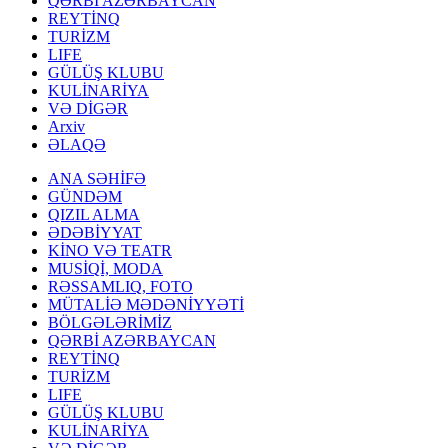
QƏRBİ AZƏRBAYCAN
REYTİNQ
TURİZM
LIFE
GÜLÜŞ KLUBU
KULİNARİYA
VƏ DİGƏR
Arxiv
ƏLAQƏ
ANA SƏHİFƏ
GÜNDƏM
QIZIL ALMA
ƏDƏBİYYAT
KİNO VƏ TEATR
MUSİQİ, MODA
RƏSSAMLIQ, FOTO
MÜTALİƏ MƏDƏNİYYƏTİ
BÖLGƏLƏRİMİZ
QƏRBİ AZƏRBAYCAN
REYTİNQ
TURİZM
LIFE
GÜLÜŞ KLUBU
KULİNARİYA