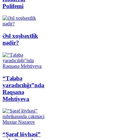
Polifemi
Əsl xoşbəxtlik
nədir?
“Tələbə
yaradıcılığı”nda
Rəqsanə
Mehtiyeva
“Şərəf lövhəsi”