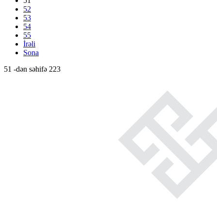
51
52
53
54
55
İrəli
Sona
51 -dən səhifə 223