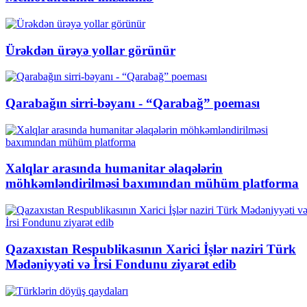
Ürəkdən ürəyə yollar görünür
Qarabağın sirri-bəyanı - “Qarabağ” poeması
Xalqlar arasında humanitar əlaqələrin
möhkəmləndirilməsi baxımından mühüm platforma
Qazaxıstan Respublikasının Xarici İşlər naziri Türk
Mədəniyyəti və İrsi Fondunu ziyarət edib