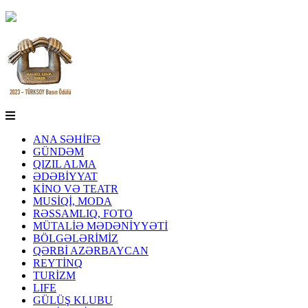
ANA SƏHİFƏ
GÜNDƏM
QIZIL ALMA
ƏDƏBİYYAT
KİNO VƏ TEATR
MUSİQİ, MODA
RƏSSAMLIQ, FOTO
MÜTALİƏ MƏDƏNİYYƏTİ
BÖLGƏLƏRİMİZ
QƏRBİ AZƏRBAYCAN
REYTİNQ
TURİZM
LIFE
GÜLÜŞ KLUBU