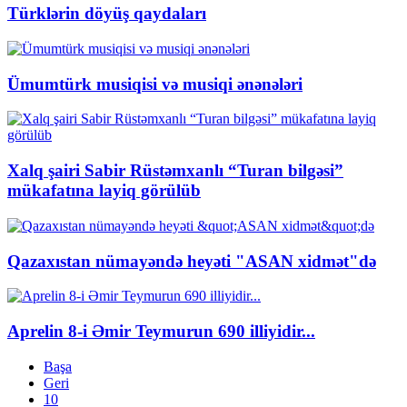
Türklərin döyüş qaydaları
Ümumtürk musiqisi və musiqi ənənələri
Xalq şairi Sabir Rüstəmxanlı “Turan bilgəsi”
mükafatına layiq görülüb
Qazaxıstan nümayəndə heyəti "ASAN xidmət"də
Aprelin 8-i Əmir Teymurun 690 illiyidir...
Başa
Geri
10