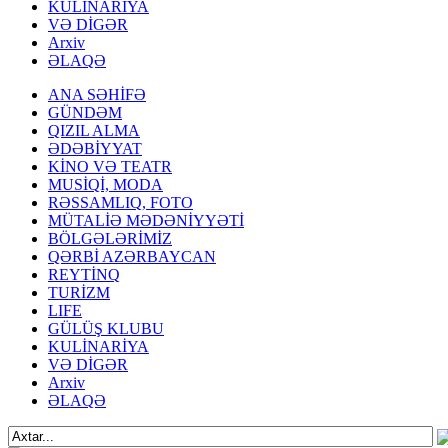
KULİNARİYA
VƏ DİGƏR
Arxiv
ƏLAQƏ
ANA SƏHİFƏ
GÜNDƏM
QIZIL ALMA
ƏDƏBİYYAT
KİNO VƏ TEATR
MUSİQİ, MODA
RƏSSAMLIQ, FOTO
MÜTALİƏ MƏDƏNİYYƏTİ
BÖLGƏLƏRİMİZ
QƏRBİ AZƏRBAYCAN
REYTİNQ
TURİZM
LIFE
GÜLÜŞ KLUBU
KULİNARİYA
VƏ DİGƏR
Arxiv
ƏLAQƏ