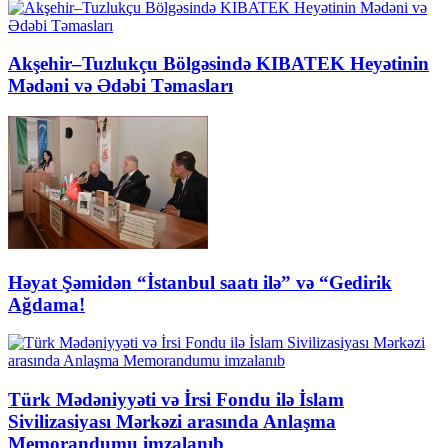
Akşehir–Tuzlukçu Bölgəsində KIBATEK Heyətinin
Mədəni və Ədəbi Təmasları
Həyat Şəmidən “İstanbul saatı ilə” və “Gedirik
Ağdama!
Türk Mədəniyyəti və İrsi Fondu ilə İslam
Sivilizasiyası Mərkəzi arasında Anlaşma
Memorandumu imzalanıb