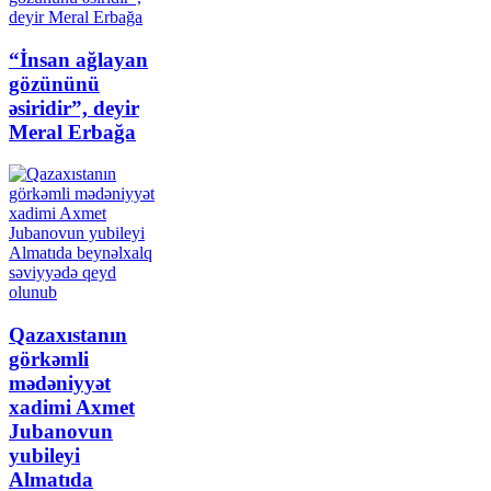
“İnsan ağlayan
gözününü
əsiridir”, deyir
Meral Erbağa
Qazaxıstanın
görkəmli
mədəniyyət
xadimi Axmet
Jubanovun
yubileyi
Almatıda