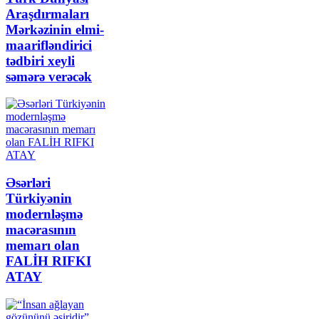
Araşdırmaları
Mərkəzinin elmi-
maarifləndirici
tədbiri xeyli
səmərə verəcək
Əsərləri
Türkiyənin
modernləşmə
macərasının
memarı olan
FALİH RIFKI
ATAY