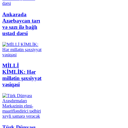
Ankarada
Azərbaycan tarı
və sazı ilə bağlı
ustad dərsi
MİLLİ
KİMLİK: Hər
millətin şəxsiyyət
vəsiqəsi
Türk Dünyası