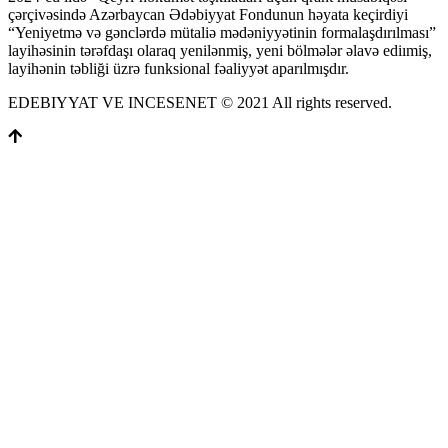
çərçivəsində Azərbaycan Ədəbiyyat Fondunun həyata keçirdiyi
“Yeniyetmə və gənclərdə mütaliə mədəniyyətinin formalaşdırılması”
layihəsinin tərəfdaşı olaraq yenilənmiş, yeni bölmələr əlavə ediımiş,
layihənin təbliği üzrə funksional fəaliyyət aparılmışdır.
EDEBIYYAT VE INCESENET © 2021 All rights reserved.