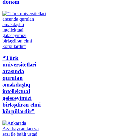
dönəm
“Türk
universitetləri
arasında
qurulan
əməkdaşlıq
intellektual
gələcəyimizi
birləşdirən elmi
körpülərdir”