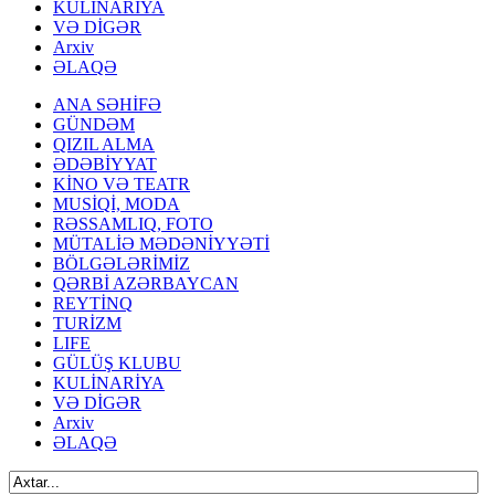
KULİNARİYA
VƏ DİGƏR
Arxiv
ƏLAQƏ
ANA SƏHİFƏ
GÜNDƏM
QIZIL ALMA
ƏDƏBİYYAT
KİNO VƏ TEATR
MUSİQİ, MODA
RƏSSAMLIQ, FOTO
MÜTALİƏ MƏDƏNİYYƏTİ
BÖLGƏLƏRİMİZ
QƏRBİ AZƏRBAYCAN
REYTİNQ
TURİZM
LIFE
GÜLÜŞ KLUBU
KULİNARİYA
VƏ DİGƏR
Arxiv
ƏLAQƏ