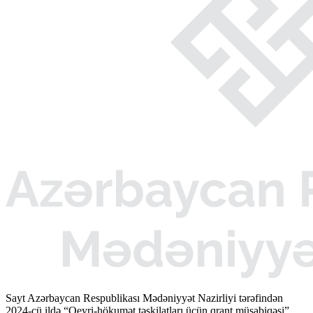
Sayt Azərbaycan Respublikası Mədəniyyət Nazirliyi tərəfindən
2024-cü ildə “Qeyri-hökumət təşkilatları üçün qrant müsabiqəsi”