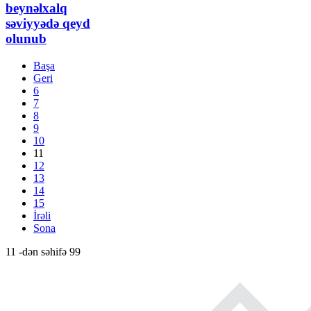
beynəlxalq
səviyyədə qeyd
olunub
Başa
Geri
6
7
8
9
10
11
12
13
14
15
İrəli
Sona
11 -dən səhifə 99