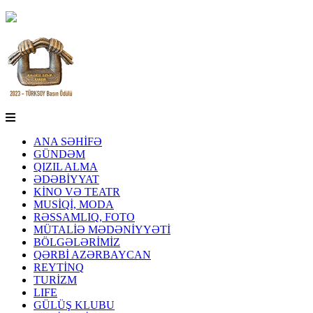
ANA SƏHİFƏ
GÜNDƏM
QIZIL ALMA
ƏDƏBİYYAT
KİNO VƏ TEATR
MUSİQİ, MODA
RƏSSAMLIQ, FOTO
MÜTALİƏ MƏDƏNİYYƏTİ
BÖLGƏLƏRİMİZ
QƏRBİ AZƏRBAYCAN
REYTİNQ
TURİZM
LIFE
GÜLÜŞ KLUBU