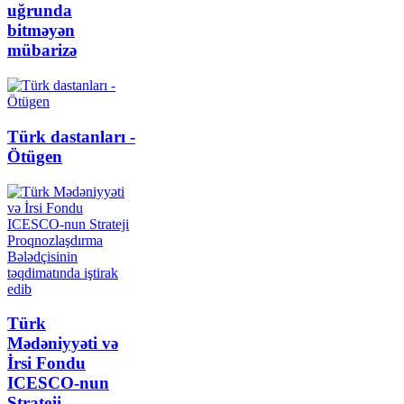
uğrunda
bitməyən
mübarizə
Türk dastanları -
Ötügen
Türk
Mədəniyyəti və
İrsi Fondu
ICESCO-nun
Strateji