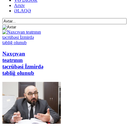
VƏ DİGƏR
Arxiv
ƏLAQƏ
Naxçıvan
teatrının
təcrübəsi İzmirdə
təbliğ olunub