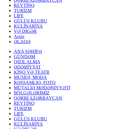
QƏRBİ AZƏRBAYCAN
REYTİNQ
TURİZM
LIFE
GÜLÜŞ KLUBU
KULİNARİYA
VƏ DİGƏR
Arxiv
ƏLAQƏ
ANA SƏHİFƏ
GÜNDƏM
QIZIL ALMA
ƏDƏBİYYAT
KİNO VƏ TEATR
MUSİQİ, MODA
RƏSSAMLIQ, FOTO
MÜTALİƏ MƏDƏNİYYƏTİ
BÖLGƏLƏRİMİZ
QƏRBİ AZƏRBAYCAN
REYTİNQ
TURİZM
LIFE
GÜLÜŞ KLUBU
KULİNARİYA