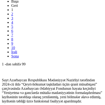
Başa
Geri
1
2
3
4
5
6
7
8
9
10
İrəli
Sona
1 -dən səhifə 99
Sayt Azərbaycan Respublikası Mədəniyyət Nazirliyi tərəfindən
2024-cü ildə “Qeyri-hökumət təşkilatları üçün qrant müsabiqəsi”
çərçivəsində Azərbaycan Ədəbiyyat Fondunun həyata keçirdiyi
“Yeniyetmə və gənclərdə mütaliə mədəniyyətinin formalaşdırılması”
layihəsinin tərəfdaşı olaraq yenilənmiş, yeni bölmələr əlavə ediımiş,
layihənin təbliği üzrə funksional fəaliyyət aparılmışdır.