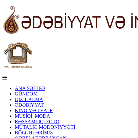
ANA SƏHİFƏ
GÜNDƏM
QIZIL ALMA
ƏDƏBİYYAT
KİNO VƏ TEATR
MUSİQİ, MODA
RƏSSAMLIQ, FOTO
MÜTALİƏ MƏDƏNİYYƏTİ
BÖLGƏLƏRİMİZ