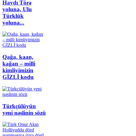
Haydı Törə
yoluna, Ulu
Türklük
yoluna...
Qağa, kaan,
kağan – milli
kimliyimizin
GİZLİ kodu
Türkçülüyün
yeni nəslinin sözü