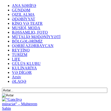
ANA SƏHİFƏ
GÜNDƏM
QIZIL ALMA
ƏDƏBİYYAT
KİNO VƏ TEATR
MUSİQİ, MODA
RƏSSAMLIQ, FOTO
MÜTALİƏ MƏDƏNİYYƏTİ
BÖLGƏLƏRİMİZ
QƏRBİ AZƏRBAYCAN
REYTİNQ
TURİZM
LIFE
GÜLÜŞ KLUBU
KULİNARİYA
VƏ DİGƏR
Arxiv
ƏLAQƏ