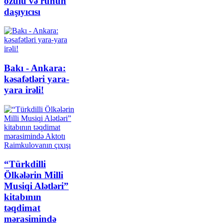
özülü və ruhun
daşıyıcısı
Bakı - Ankara:
kəsafətləri yara-
yara irəli!
“Türkdilli
Ölkələrin Milli
Musiqi Alətləri”
kitabının
təqdimat
mərasimində