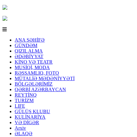
ANA SƏHİFƏ
GÜNDƏM
QIZIL ALMA
ƏDƏBİYYAT
KİNO VƏ TEATR
MUSİQİ, MODA
RƏSSAMLIQ, FOTO
MÜTALİƏ MƏDƏNİYYƏTİ
BÖLGƏLƏRİMİZ
QƏRBİ AZƏRBAYCAN
REYTİNQ
TURİZM
LIFE
GÜLÜŞ KLUBU
KULİNARİYA
VƏ DİGƏR
Arxiv
ƏLAQƏ