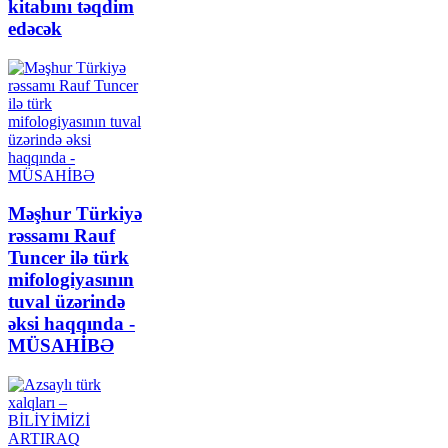
kitabını təqdim
edəcək
Məşhur Türkiyə
rəssamı Rauf
Tuncer ilə türk
mifologiyasının
tuval üzərində
əksi haqqında -
MÜSAHİBƏ