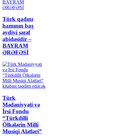
Türk qadını
hamının baş
əydiyi şərəf
abidəsidir –
BAYRAM
ƏRƏFƏSİ
Türk
Mədəniyyəti və
İrsi Fondu
“Türkdilli
Ölkələrin Milli
Musiqi Alətləri”