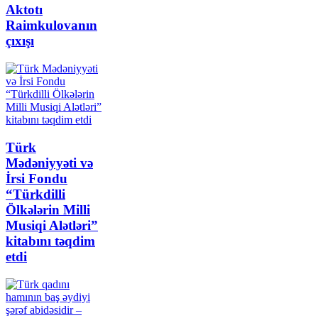
Aktotı
Raimkulovanın
çıxışı
Türk
Mədəniyyəti və
İrsi Fondu
“Türkdilli
Ölkələrin Milli
Musiqi Alətləri”
kitabını təqdim
etdi