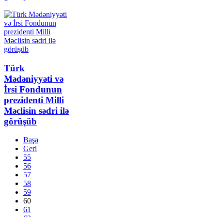
Türk
Mədəniyyəti və
İrsi Fondunun
prezidenti Milli
Məclisin sədri ilə
görüşüb
Başa
Geri
55
56
57
58
59
60
61