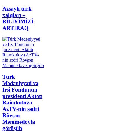
Azsaylı türk
xalqları –
BİLİYİMİZİ
ARTIRAQ
Türk
Mədəniyyəti və
İrsi Fondunun
prezidenti Aktotı
Raimkulova
AzTV-nin sədri
Rövşən
Məmmədovla
görüşüb