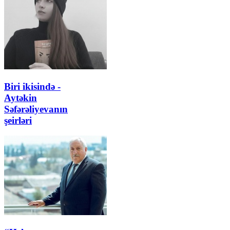
Biri ikisində -
Aytəkin
Səfərəliyevanın
şeirləri