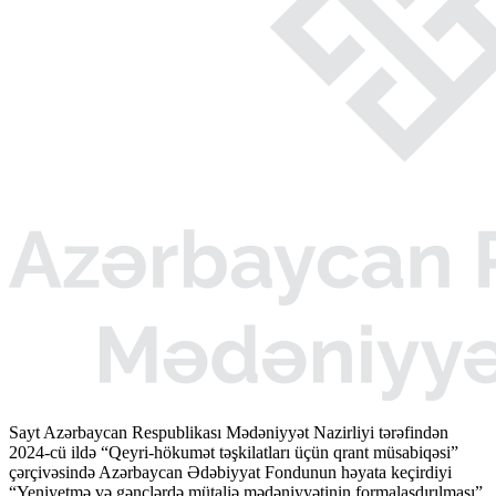
Sayt Azərbaycan Respublikası Mədəniyyət Nazirliyi tərəfindən
2024-cü ildə “Qeyri-hökumət təşkilatları üçün qrant müsabiqəsi”
çərçivəsində Azərbaycan Ədəbiyyat Fondunun həyata keçirdiyi
“Yeniyetmə və gənclərdə mütaliə mədəniyyətinin formalaşdırılması”