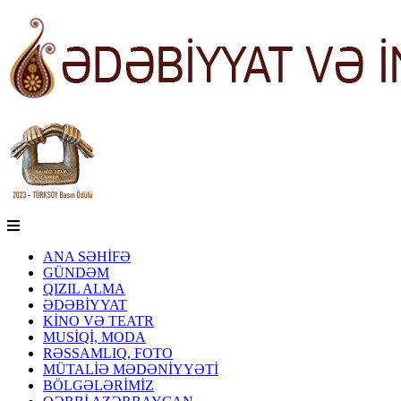
ANA SƏHİFƏ
GÜNDƏM
QIZIL ALMA
ƏDƏBİYYAT
KİNO VƏ TEATR
MUSİQİ, MODA
RƏSSAMLIQ, FOTO
MÜTALİƏ MƏDƏNİYYƏTİ
BÖLGƏLƏRİMİZ