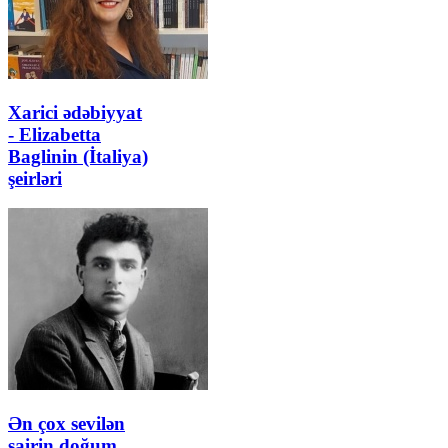
Xarici ədəbiyyat
- Elizabetta
Baglinin (İtaliya)
şeirləri
Ən çox sevilən
şairin doğum