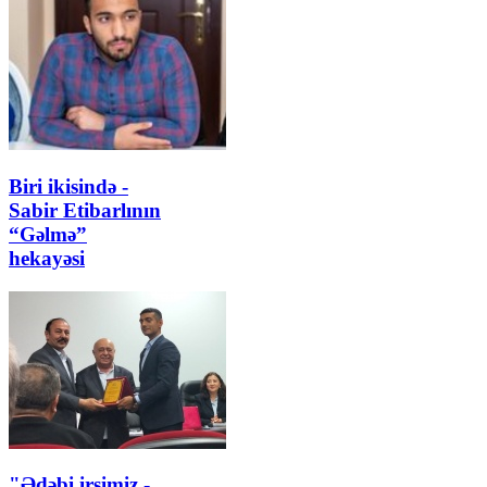
Biri ikisində -
Sabir Etibarlının
“Gəlmə”
hekayəsi
"Ədəbi irsimiz -