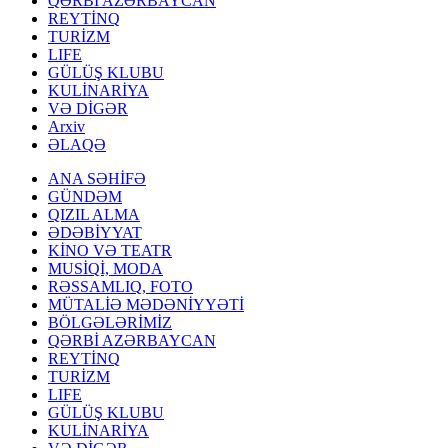
QƏRBİ AZƏRBAYCAN
REYTİNQ
TURİZM
LIFE
GÜLÜŞ KLUBU
KULİNARİYA
VƏ DİGƏR
Arxiv
ƏLAQƏ
ANA SƏHİFƏ
GÜNDƏM
QIZIL ALMA
ƏDƏBİYYAT
KİNO VƏ TEATR
MUSİQİ, MODA
RƏSSAMLIQ, FOTO
MÜTALİƏ MƏDƏNİYYƏTİ
BÖLGƏLƏRİMİZ
QƏRBİ AZƏRBAYCAN
REYTİNQ
TURİZM
LIFE
GÜLÜŞ KLUBU
KULİNARİYA