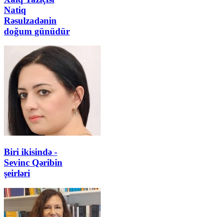
Natiq
Rəsulzadənin
doğum günüdür
Biri ikisində -
Sevinc Qəribin
şeirləri