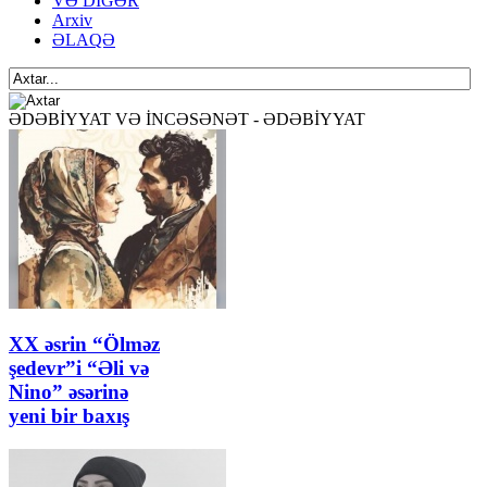
VƏ DİGƏR
Arxiv
ƏLAQƏ
ƏDƏBİYYAT VƏ İNCƏSƏNƏT - ƏDƏBİYYAT
XX əsrin “Ölməz
şedevr”i “Əli və
Nino” əsərinə
yeni bir baxış