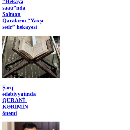
“Hekayə
saatı”nda
Salman
Qaraların “Yaxşı
sədr” hekayəsi
Şərq
ədəbiyyatında
QURANİ-
KƏRİMİN
önəmi