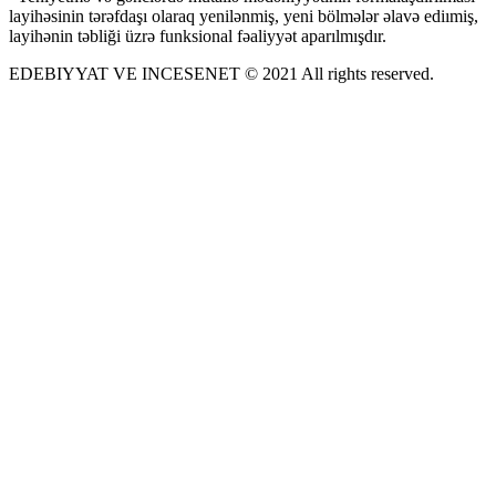
layihəsinin tərəfdaşı olaraq yenilənmiş, yeni bölmələr əlavə ediımiş,
layihənin təbliği üzrə funksional fəaliyyət aparılmışdır.
EDEBIYYAT VE INCESENET © 2021 All rights reserved.