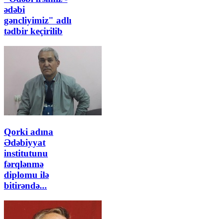
ədəbi
gəncliyimiz" adlı
tədbir keçirilib
Qorki adına
Ədəbiyyat
institutunu
fərqlənmə
diplomu ilə
bitirəndə...