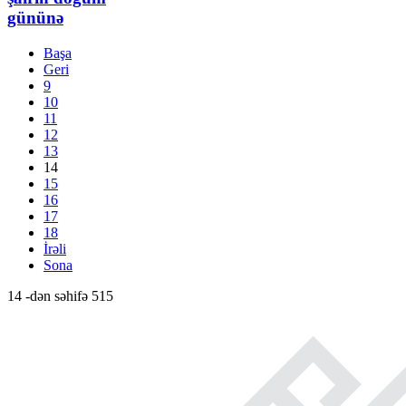
gününə
Başa
Geri
9
10
11
12
13
14
15
16
17
18
İrəli
Sona
14 -dən səhifə 515