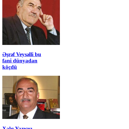
Əşrəf Veysəlli bu
fani dünyadan
köçdü
Xalq Yazıçısı