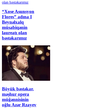
“Xose Asunsyon
Flores” adına I
Beynəlxalq
müsabiqənin
laureatı olan
bəstəkarımız
Böyük bəstəkar,
məşhur opera
müğənnisinin
oğlu Azər Rzayev