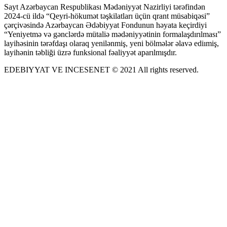
Sayt Azərbaycan Respublikası Mədəniyyət Nazirliyi tərəfindən
2024-cü ildə “Qeyri-hökumət təşkilatları üçün qrant müsabiqəsi”
çərçivəsində Azərbaycan Ədəbiyyat Fondunun həyata keçirdiyi
“Yeniyetmə və gənclərdə mütaliə mədəniyyətinin formalaşdırılması”
layihəsinin tərəfdaşı olaraq yenilənmiş, yeni bölmələr əlavə ediımiş,
layihənin təbliği üzrə funksional fəaliyyət aparılmışdır.
EDEBIYYAT VE INCESENET © 2021 All rights reserved.