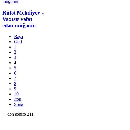
Rüfət Mehdiyev -
Vaxtsız vəfat
edən müğənni
Başa
Geri
1
2
3
4
5
6
7
8
9
10
İrəli
Sona
4 -dən səhifə 211