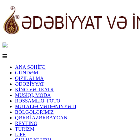
ANA SƏHİFƏ
GÜNDƏM
QIZIL ALMA
ƏDƏBİYYAT
KİNO VƏ TEATR
MUSİQİ, MODA
RƏSSAMLIQ, FOTO
MÜTALİƏ MƏDƏNİYYƏTİ
BÖLGƏLƏRİMİZ
QƏRBİ AZƏRBAYCAN
REYTİNQ
TURİZM
LIFE