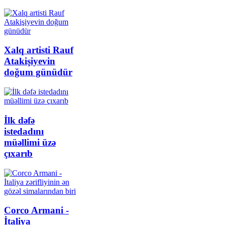
Xalq artisti Rauf
Atakişiyevin
doğum günüdür
İlk dəfə
istedadını
müəllimi üzə
çıxarıb
Corco Armani -
İtaliya