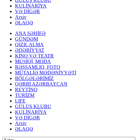
GÜLÜŞ KLUBU
KULİNARİYA
VƏ DİGƏR
Arxiv
ƏLAQƏ
ANA SƏHİFƏ
GÜNDƏM
QIZIL ALMA
ƏDƏBİYYAT
KİNO VƏ TEATR
MUSİQİ, MODA
RƏSSAMLIQ, FOTO
MÜTALİƏ MƏDƏNİYYƏTİ
BÖLGƏLƏRİMİZ
QƏRBİ AZƏRBAYCAN
REYTİNQ
TURİZM
LIFE
GÜLÜŞ KLUBU
KULİNARİYA
VƏ DİGƏR
Arxiv
ƏLAQƏ