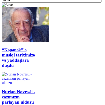
“Kəpənək”lə
musiqi tariximizə
və yaddaşlara
düşdü
Nurlan Novrəsli -
cazımızın
parlayan ulduzu