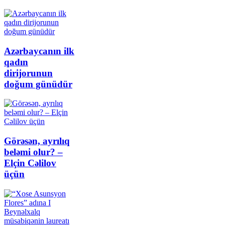
Azərbaycanın ilk
qadın
dirijorunun
doğum günüdür
Görəsən, ayrılıq
beləmi olur? –
Elçin Cəlilov
üçün