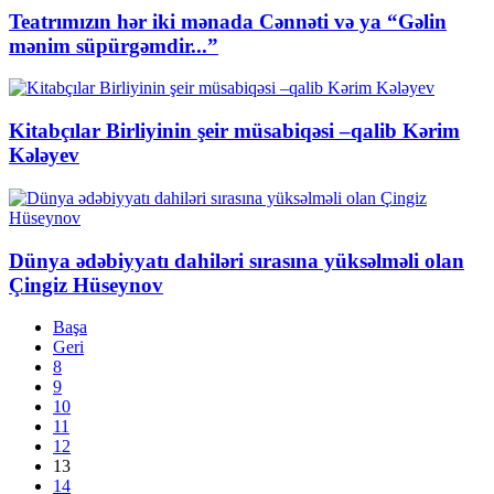
Teatrımızın hər iki mənada Cənnəti və ya “Gəlin
mənim süpürgəmdir...”
Kitabçılar Birliyinin şeir müsabiqəsi –qalib Kərim
Kələyev
Dünya ədəbiyyatı dahiləri sırasına yüksəlməli olan
Çingiz Hüseynov
Başa
Geri
8
9
10
11
12
13
14