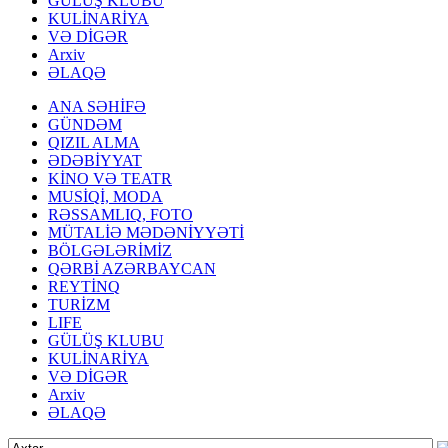
GÜLÜŞ KLUBU
KULİNARİYA
VƏ DİGƏR
Arxiv
ƏLAQƏ
ANA SƏHİFƏ
GÜNDƏM
QIZIL ALMA
ƏDƏBİYYAT
KİNO VƏ TEATR
MUSİQİ, MODA
RƏSSAMLIQ, FOTO
MÜTALİƏ MƏDƏNİYYƏTİ
BÖLGƏLƏRİMİZ
QƏRBİ AZƏRBAYCAN
REYTİNQ
TURİZM
LIFE
GÜLÜŞ KLUBU
KULİNARİYA
VƏ DİGƏR
Arxiv
ƏLAQƏ