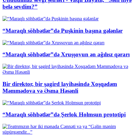
belə sevdim?”
“Maraqlı söhbətlər”də Puşkinin başına gələnlər
“Maraqlı söhbətlər”də Xruşşovun ən ağılısz qərarı
Bir direktor, bir şagird layihəsində Xoşqədəm
Məmmədova və Əsma Həsənli
“Maraqlı söhbətlər”də Şerlok Holmsun prototipi