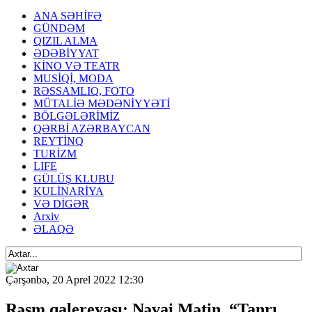
ANA SƏHİFƏ
GÜNDƏM
QIZIL ALMA
ƏDƏBİYYAT
KİNO VƏ TEATR
MUSİQİ, MODA
RƏSSAMLIQ, FOTO
MÜTALİƏ MƏDƏNİYYƏTİ
BÖLGƏLƏRİMİZ
QƏRBİ AZƏRBAYCAN
REYTİNQ
TURİZM
LIFE
GÜLÜŞ KLUBU
KULİNARİYA
VƏ DİGƏR
Arxiv
ƏLAQƏ
Çərşənbə, 20 Aprel 2022 12:30
Rəsm qalereyası: Nəvai Mətin, “Tanrı