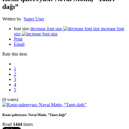
dağı”
Written by
Super User
font size
decrease font size
increase font
size
Print
Email
Rate this item
1
2
3
4
5
(0 votes)
Rəsm qalereyası: Nəvai Mətin, “Tanrı dağı”
Read
1444
times