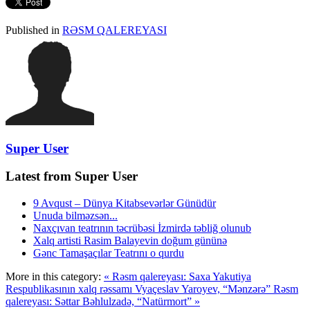
Published in
RƏSM QALEREYASI
Super User
Latest from Super User
9 Avqust – Dünya Kitabsevərlər Günüdür
Unuda bilməzsən...
Naxçıvan teatrının təcrübəsi İzmirdə təbliğ olunub
Xalq artisti Rasim Balayevin doğum gününə
Gənc Tamaşaçılar Teatrını o qurdu
More in this category:
« Rəsm qalereyası: Saxa Yakutiya
Respublikasının xalq rəssamı Vyaçeslav Yaroyev, “Mənzərə”
Rəsm
qalereyası: Səttar Bəhlulzadə, “Natürmort” »