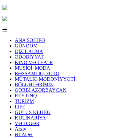
ANA SƏHİFƏ
GÜNDƏM
QIZIL ALMA
ƏDƏBİYYAT
KİNO VƏ TEATR
MUSİQİ, MODA
RƏSSAMLIQ, FOTO
MÜTALİƏ MƏDƏNİYYƏTİ
BÖLGƏLƏRİMİZ
QƏRBİ AZƏRBAYCAN
REYTİNQ
TURİZM
LIFE
GÜLÜŞ KLUBU
KULİNARİYA
VƏ DİGƏR
Arxiv
ƏLAQƏ