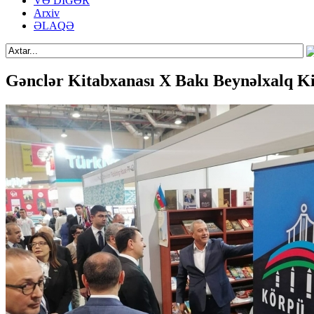
VƏ DİGƏR
Arxiv
ƏLAQƏ
Gənclər Kitabxanası X Bakı Beynəlxalq Kit