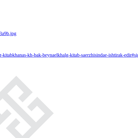
r-kitabkhanas-kh-bak-beynaelkhalg-kitab-saerzhisindae-ishtirak-edir#