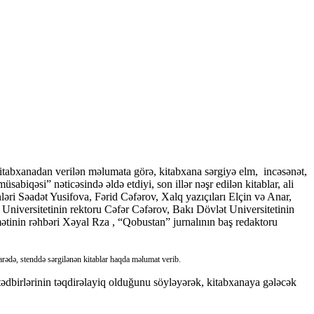
itabxanadan verilən məlumata görə, kitabxana sərgiyə elm, incəsənət,
üsabiqəsi” nəticəsində əldə etdiyi, son illər nəşr edilən kitablar, ali
nləri Səadət Yusifova, Fərid Cəfərov, Xalq yazıçıları Elçin və Anar,
Universitetinin rektoru Cəfər Cəfərov, Bakı Dövlət Universitetinin
ətinin rəhbəri Xəyal Rza , “Qobustan” jurnalının baş redaktoru
arədə, stenddə sərgilənən kitablar haqda məlumat verib.
ədbirlərinin təqdirəlayiq olduğunu söyləyərək, kitabxanaya gələcək