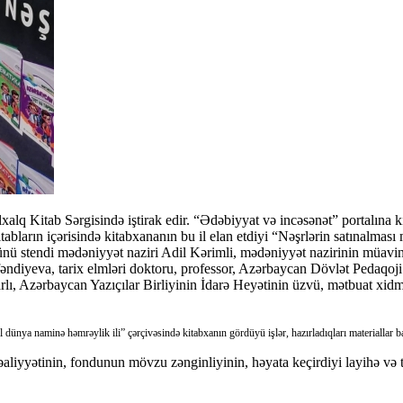
q Kitab Sərgisində iştirak edir. “Ədəbiyyat və incəsənət” portalına k
tabların içərisində kitabxananın bu il elan etdiyi “Nəşrlərin satınalması m
ş günü stendi mədəniyyət naziri Adil Kərimli, mədəniyyət nazirinin müavi
ndiyeva, tarix elmləri doktoru, professor, Azərbaycan Dövlət Pedaqoji 
ı, Azərbaycan Yazıçılar Birliyinin İdarə Heyətinin üzvü, mətbuat xidm
 dünya naminə həmrəylik ili” çərçivəsində kitabxanın gördüyü işlər, hazırladıqları materiallar b
liyyətinin, fondunun mövzu zənginliyinin, həyata keçirdiyi layihə və t