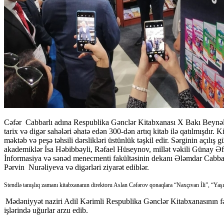
Cəfər Cabbarlı adına Respublika Gənclər Kitabxanası X Bakı Beynəlxal
tarix və digər sahələri əhatə edən 300-dən artıq kitab ilə qatılmışdır. Ki
məktəb və peşə təhsili dərslikləri üstünlük təşkil edir. Sərginin açılı
akademiklər İsa Həbibbəyli, Rəfael Hüseynov, millət vəkili Günay Əfə
İnformasiya və sənəd menecmenti fakültəsinin dekanı Ələmdar Cabbarl
Pərvin Nurəliyeva və digərləri ziyarət ediblər.
Stendlə tanışlıq zamanı kitabxananın direktoru Aslan Cəfərov qonaqlara “Naxçıvan İli”, “Yaşıl
Mədəniyyət naziri Adil Kərimli Respublika Gənclər Kitabxanasının fəa
işlərində uğurlar arzu edib.