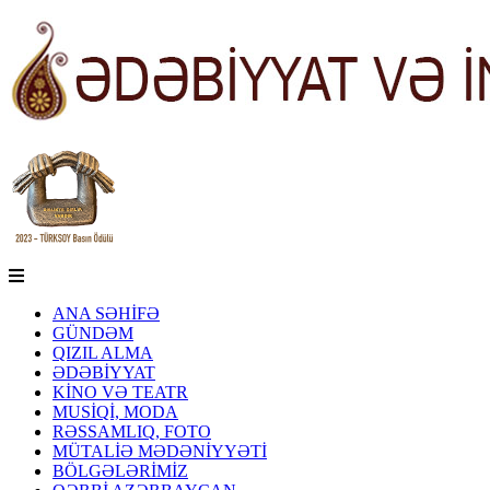
ANA SƏHİFƏ
GÜNDƏM
QIZIL ALMA
ƏDƏBİYYAT
KİNO VƏ TEATR
MUSİQİ, MODA
RƏSSAMLIQ, FOTO
MÜTALİƏ MƏDƏNİYYƏTİ
BÖLGƏLƏRİMİZ