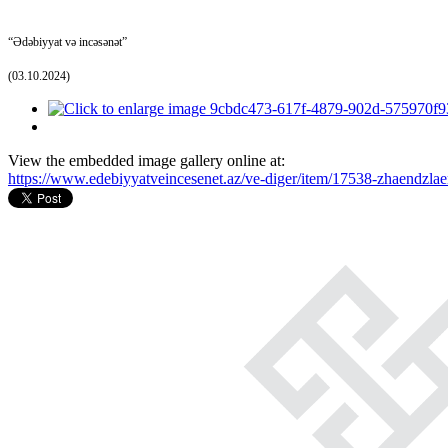
“Ədəbiyyat və incəsənət”
(03.10.2024)
View the embedded image gallery online at:
https://www.edebiyyatveincesenet.az/ve-diger/item/17538-zhaendzlae