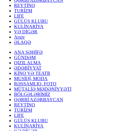
QƏRBİ AZƏRBAYCAN
REYTİNQ
TURİZM
LIFE
GÜLÜŞ KLUBU
KULİNARİYA
VƏ DİGƏR
Arxiv
ƏLAQƏ
ANA SƏHİFƏ
GÜNDƏM
QIZIL ALMA
ƏDƏBİYYAT
KİNO VƏ TEATR
MUSİQİ, MODA
RƏSSAMLIQ, FOTO
MÜTALİƏ MƏDƏNİYYƏTİ
BÖLGƏLƏRİMİZ
QƏRBİ AZƏRBAYCAN
REYTİNQ
TURİZM
LIFE
GÜLÜŞ KLUBU
KULİNARİYA