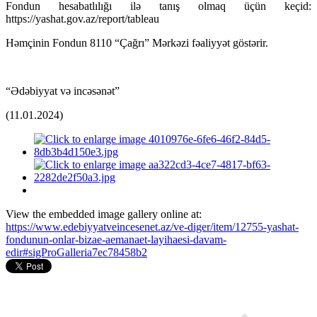
Fondun hesabatlılığı ilə tanış olmaq üçün keçid:
https://yashat.gov.az/report/tableau
Həmçinin Fondun 8110 “Çağrı” Mərkəzi fəaliyyət göstərir.
“Ədəbiyyat və incəsənət”
(11.01.2024)
View the embedded image gallery online at:
https://www.edebiyyatveincesenet.az/ve-diger/item/12755-yashat-
fondunun-onlar-bizae-aemanaet-layihaesi-davam-
edir#sigProGalleria7ec78458b2