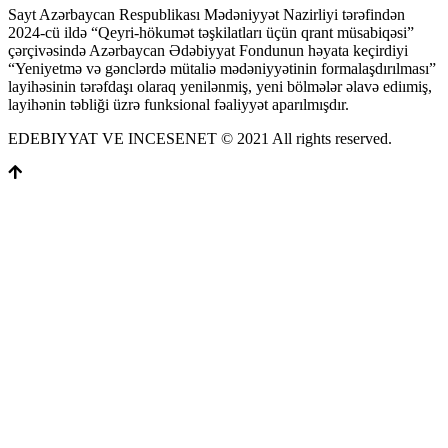
Sayt Azərbaycan Respublikası Mədəniyyət Nazirliyi tərəfindən
2024-cü ildə “Qeyri-hökumət təşkilatları üçün qrant müsabiqəsi”
çərçivəsində Azərbaycan Ədəbiyyat Fondunun həyata keçirdiyi
“Yeniyetmə və gənclərdə mütaliə mədəniyyətinin formalaşdırılması”
layihəsinin tərəfdaşı olaraq yenilənmiş, yeni bölmələr əlavə ediımiş,
layihənin təbliği üzrə funksional fəaliyyət aparılmışdır.
EDEBIYYAT VE INCESENET © 2021 All rights reserved.