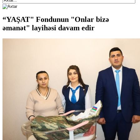
“YAŞAT" Fondunun "Onlar bizə
əmanət" layihəsi davam edir