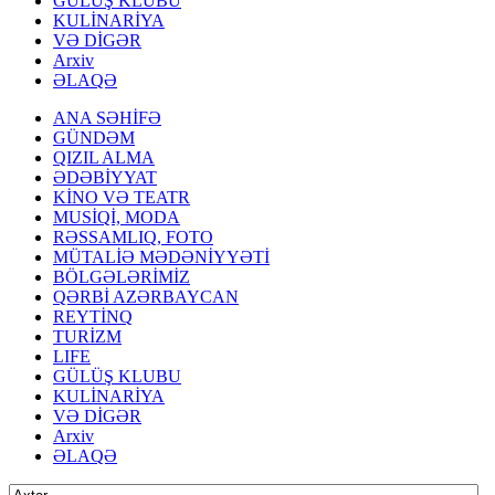
GÜLÜŞ KLUBU
KULİNARİYA
VƏ DİGƏR
Arxiv
ƏLAQƏ
ANA SƏHİFƏ
GÜNDƏM
QIZIL ALMA
ƏDƏBİYYAT
KİNO VƏ TEATR
MUSİQİ, MODA
RƏSSAMLIQ, FOTO
MÜTALİƏ MƏDƏNİYYƏTİ
BÖLGƏLƏRİMİZ
QƏRBİ AZƏRBAYCAN
REYTİNQ
TURİZM
LIFE
GÜLÜŞ KLUBU
KULİNARİYA
VƏ DİGƏR
Arxiv
ƏLAQƏ