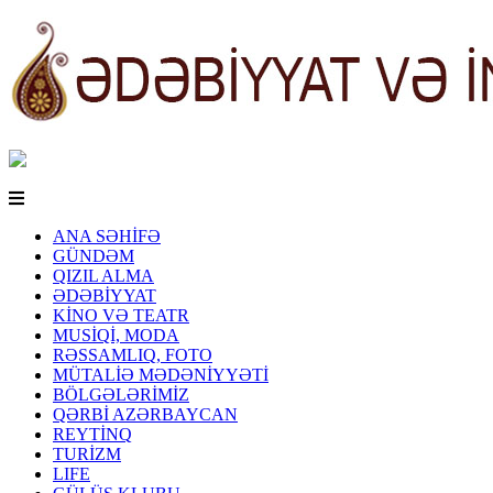
ANA SƏHİFƏ
GÜNDƏM
QIZIL ALMA
ƏDƏBİYYAT
KİNO VƏ TEATR
MUSİQİ, MODA
RƏSSAMLIQ, FOTO
MÜTALİƏ MƏDƏNİYYƏTİ
BÖLGƏLƏRİMİZ
QƏRBİ AZƏRBAYCAN
REYTİNQ
TURİZM
LIFE