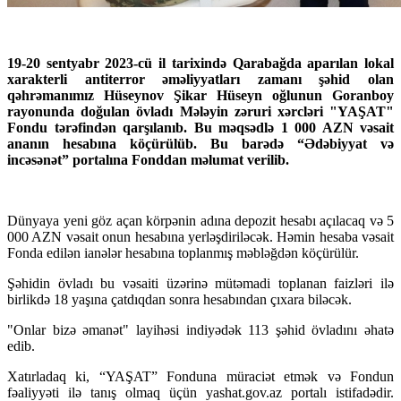
19-20 sentyabr 2023-cü il tarixində Qarabağda aparılan lokal
xarakterli antiterror əməliyyatları zamanı şəhid olan
qəhrəmanımız Hüseynov Şikar Hüseyn oğlunun Goranboy
rayonunda doğulan övladı Mələyin zəruri xərcləri "YAŞAT"
Fondu tərəfindən qarşılanıb. Bu məqsədlə 1 000 AZN vəsait
ananın hesabına köçürülüb. Bu barədə “Ədəbiyyat və
incəsənət” portalına Fonddan məlumat verilib.
Dünyaya yeni göz açan körpənin adına depozit hesabı açılacaq və 5
000 AZN vəsait onun hesabına yerləşdiriləcək. Həmin hesaba vəsait
Fonda edilən ianələr hesabına toplanmış məbləğdən köçürülür.
Şəhidin övladı bu vəsaiti üzərinə mütəmadi toplanan faizləri ilə
birlikdə 18 yaşına çatdıqdan sonra hesabından çıxara biləcək.
"Onlar bizə əmanət" layihəsi indiyədək 113 şəhid övladını əhatə
edib.
Xatırladaq ki, “YAŞAT” Fonduna müraciət etmək və Fondun
fəaliyyəti ilə tanış olmaq üçün yashat.gov.az portalı istifadədir.