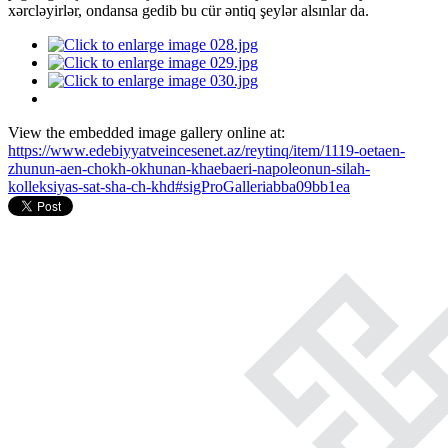
xərcləyirlər, ondansa gedib bu cür əntiq şeylər alsınlar da.
View the embedded image gallery online at:
https://www.edebiyyatveincesenet.az/reytinq/item/1119-oetaen-
zhunun-aen-chokh-okhunan-khaebaeri-napoleonun-silah-
kolleksiyas-sat-sha-ch-khd#sigProGalleriabba09bb1ea