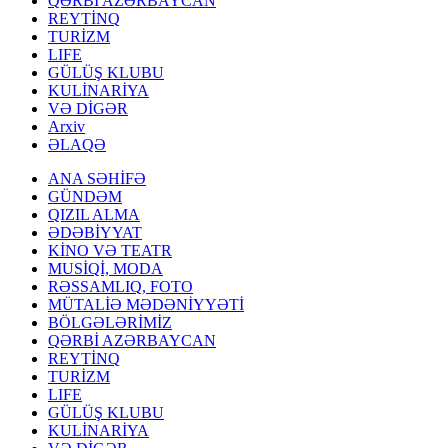
QƏRBİ AZƏRBAYCAN
REYTİNQ
TURİZM
LIFE
GÜLÜŞ KLUBU
KULİNARİYA
VƏ DİGƏR
Arxiv
ƏLAQƏ
ANA SƏHİFƏ
GÜNDƏM
QIZIL ALMA
ƏDƏBİYYAT
KİNO VƏ TEATR
MUSİQİ, MODA
RƏSSAMLIQ, FOTO
MÜTALİƏ MƏDƏNİYYƏTİ
BÖLGƏLƏRİMİZ
QƏRBİ AZƏRBAYCAN
REYTİNQ
TURİZM
LIFE
GÜLÜŞ KLUBU
KULİNARİYA