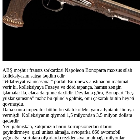
ABŞ məşhur fransız sərkərdəsi Napoleon Bonoparta məxsus silah
kolleksiyasını satışa təqdim edir.
“Ədəbiyyat və incəsənət” portalı Euronews-a istinadən məlumat
verir ki, kolleksiyaya Fuzeya və dörd tapança, hamısı zəngin
işləmələr ilə, eləcə də qılınc daxildir. Deyilənə görə, Bonapart "beş
yüzlər şurasına" məhz bu qılıncla gəlmiş, onu çəkərək bütün heyəti
qovmuşdu.
Daha sonra imperator bütün bu silah kolleksiyanı adyutantı Jünoya
vermişdi. Kolleksiyanın qiyməti 1,5 milyondan 3,5 milyon dollara
qədərdir.
Yeri gəlmişkən, xalqımızın harın korrupsionerləri itlərini
geyindirməyə, qızıl unitaz almağa, avtoparka 666 avtomobil
yığmağa, şortulara ofşorlarda rezidensiyalar almağa milyonlar