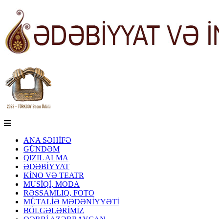
ANA SƏHİFƏ
GÜNDƏM
QIZIL ALMA
ƏDƏBİYYAT
KİNO VƏ TEATR
MUSİQİ, MODA
RƏSSAMLIQ, FOTO
MÜTALİƏ MƏDƏNİYYƏTİ
BÖLGƏLƏRİMİZ