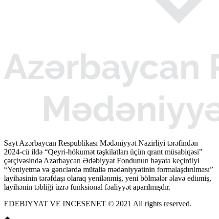
Sayt Azərbaycan Respublikası Mədəniyyət Nazirliyi tərəfindən
2024-cü ildə “Qeyri-hökumət təşkilatları üçün qrant müsabiqəsi”
çərçivəsində Azərbaycan Ədəbiyyat Fondunun həyata keçirdiyi
“Yeniyetmə və gənclərdə mütaliə mədəniyyətinin formalaşdırılması”
layihəsinin tərəfdaşı olaraq yenilənmiş, yeni bölmələr əlavə ediımiş,
layihənin təbliği üzrə funksional fəaliyyət aparılmışdır.
EDEBIYYAT VE INCESENET © 2021 All rights reserved.