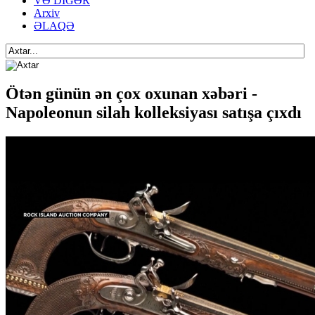
VƏ DİGƏR
Arxiv
ƏLAQƏ
Ötən günün ən çox oxunan xəbəri -
Napoleonun silah kolleksiyası satışa çıxdı