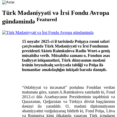
Türk Mədəniyyəti və İrsi Fondu Avropa
Featured
gündəmində
15 noyabr 2025-ci il tarixində Polşaya rəsmi səfəri
çərçivəsində Türk Mədəniyyəti və İrsi Fondunun
prezidenti Aktotı Raimkulova Radio Wnet-ə geniş
müsahibə verib. Müsahibə zamanı o, Fondun əsas
fəaliyyət istiqamətləri, Türk dünyasının mədəni
irsinin beynəlxalq səviyyədə təbliği və Polşa ilə
humanitar əməkdaşlığın inkişafı barədə danışıb.
“Ədəbiyyat və incəsənət” portalına Fonddan verilən
məlumata görə, xanım A.Raimkulova xatırladıb ki, Fond
2012-ci ildə Azərbaycanın Prezidentinin təşəbbüsü və
Qazaxıstan, Qırğızıstan və Türkiyə dövlət başçılarının
dəstəyi ilə yaradılıb. O, mədəni diplomatiyanın
əhəmiyyətini vurğulayaraq bildirib ki, Fond Polşa, Litva
və Rumıniya kimi ölkələrdə yaşayan Türk icmaların