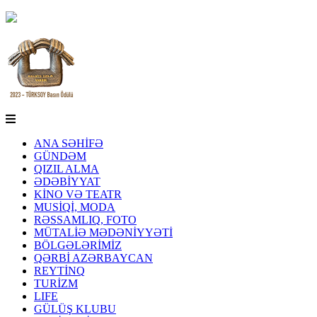
ANA SƏHİFƏ
GÜNDƏM
QIZIL ALMA
ƏDƏBİYYAT
KİNO VƏ TEATR
MUSİQİ, MODA
RƏSSAMLIQ, FOTO
MÜTALİƏ MƏDƏNİYYƏTİ
BÖLGƏLƏRİMİZ
QƏRBİ AZƏRBAYCAN
REYTİNQ
TURİZM
LIFE
GÜLÜŞ KLUBU