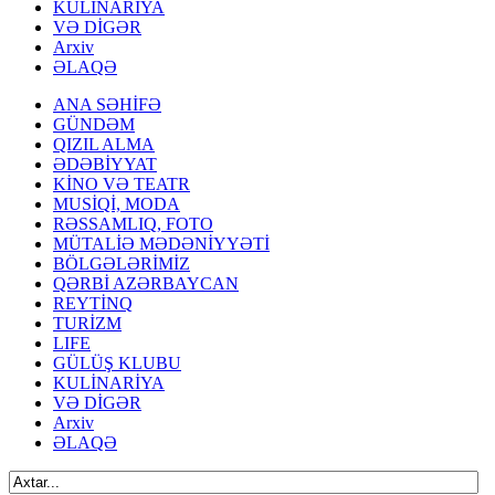
KULİNARİYA
VƏ DİGƏR
Arxiv
ƏLAQƏ
ANA SƏHİFƏ
GÜNDƏM
QIZIL ALMA
ƏDƏBİYYAT
KİNO VƏ TEATR
MUSİQİ, MODA
RƏSSAMLIQ, FOTO
MÜTALİƏ MƏDƏNİYYƏTİ
BÖLGƏLƏRİMİZ
QƏRBİ AZƏRBAYCAN
REYTİNQ
TURİZM
LIFE
GÜLÜŞ KLUBU
KULİNARİYA
VƏ DİGƏR
Arxiv
ƏLAQƏ