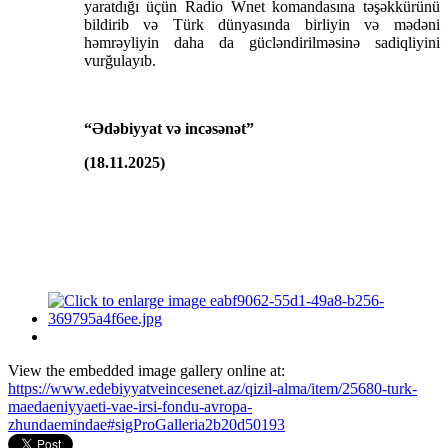
yaratdığı üçün Radio Wnet komandasına təşəkkürünü
bildirib və Türk dünyasında birliyin və mədəni
həmrəyliyin daha da gücləndirilməsinə sadiqliyini
vurğulayıb.
“Ədəbiyyat və incəsənət”
(18.11.2025)
View the embedded image gallery online at:
https://www.edebiyyatveincesenet.az/qizil-alma/item/25680-turk-
maedaeniyyaeti-vae-irsi-fondu-avropa-
zhundaemindae#sigProGalleria2b20d50193