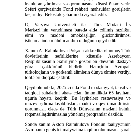
irsinin araşdırılması və qorunmasına xüsusi önəm verir.
Səfəri çərçivəsində Fond rəhbəri məhsuldar görüşlərin
keçirildiyi Belostok şəhərini də ziyarət edib.
O, Varşava Universiteti ilə “Türk Mədəni İrs
Mərkəzi”nin yaradılması barədə əldə edilmiş razılığın
elmi və mədəni əməkdaşlığın gücləndirilməsi
istiqamətində mühüm addım olduğunu qeyd edib.
Xanım A. Raimkulova Polşada akkreditə olunmuş Türk
dövlətlərinin səfirliklərinə, xüsusilə Azərbaycan
Respublikasının Səfirliyinə göstərilən davamlı dəstəyə
görə təşəkkürünü bildirib. Həmçinin Avropalı
türkoloqların və görkəmli alimlərin dünya elminə verdiyi
töhfələri diqqətə çatdırıb.
Qeyd olunub ki, 2025-ci ildə Fond mədəniyyət, təhsil və
tədqiqat sahələrini əhatə edən ümumilikdə 65 layihəni
uğurla həyata keçirib. Bu layihələrə restavrasiya və
muzeyləşdirmə təşəbbüsləri, maddi və qeyri-maddi irsin
qorunması, eləcə də Türk Dünyasının mədəni irsinin
rəqəmsallaşdırılmasına yönəlmiş proqramlar daxildir.
Sonda xanım Aktotı Raimkulova Fondun fəaliyyətinin
Avropanın geniş ictimaiyyətinə təqdim olunmasına şərait