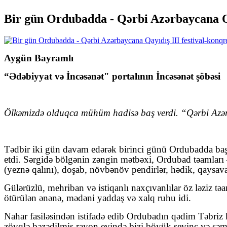
Bir gün Ordubadda - Qərbi Azərbaycana Qay
Aygün Bayramlı
“Ədəbiyyat və İncəsənət" portalının İncəsənət şöbəsi
Ö
lkəmizdə olduqca mühüm hadisə baş verdi. “Qərbi Azərba
Tədbir iki gün davam edərək birinci günü Ordubadda baş 
etdi. Sərgidə bölgənin zəngin mətbəxi, Ordubad təamları
(yeznə qalını), doşab, növbənöv pendirlər, hədik, qaysav
Gülərüzlü, mehriban və istiqanlı naxçıvanlılar öz ləziz t
ötürülən ənənə, mədəni yaddaş və xalq ruhu idi.
Nahar fasiləsindən istifadə edib Ordubadın qədim Təbriz 
zövqlə bəzədilmiş rayon evində bizi böyük sevinc və səm