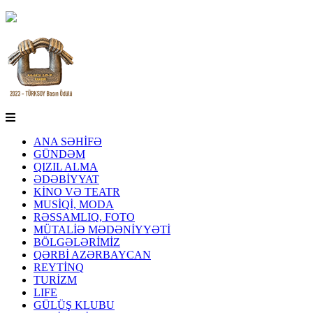
ANA SƏHİFƏ
GÜNDƏM
QIZIL ALMA
ƏDƏBİYYAT
KİNO VƏ TEATR
MUSİQİ, MODA
RƏSSAMLIQ, FOTO
MÜTALİƏ MƏDƏNİYYƏTİ
BÖLGƏLƏRİMİZ
QƏRBİ AZƏRBAYCAN
REYTİNQ
TURİZM
LIFE
GÜLÜŞ KLUBU