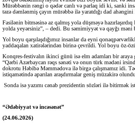
Mürəbbənin rəngi o qədər canlı və parlaq idi ki, sanki 
təzə dəmlənmiş çayın mürəbbə ilə yaratdığı dad ahəngin
Fasilənin bitməsinə az qalmış yola düşməyə hazırlaşırdıq 
yolda yeyərsiniz”, – dedi. Bu səmimiyyət və qayğı məni 
Yol boyu qarşılaşdığımız insanlar da eyni qonaqpərvərlikl
yaddaqalan xatirələrindən birinə çevrildi. Yol boyu öz-ö
Konqres-festivalın ikinci günü isə elm adamları bir araya 
“Qərbi Azərbaycan rəqs sənəti və onun türk mədəni irsində
dokrotu Həbibə Məmmədova ilə birgə çalışmamız idi. Təqd
istiqamətində aparılan araşdırmalar geniş müzakirə olund
Sonda isə yazımı cənab prezidentin sözləri ilə bitirmək 
“Ədəbiyyat və incəsənət”
(24.06.2026)