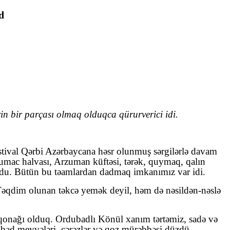
d
in bir parçası olmaq olduqca qürurverici idi.
stival Qərbi Azərbaycana həsr olunmuş sərgilərlə davam
umac halvası, Arzuman küftəsi, tərək, quymaq, qalın
urdu. Bütün bu təamlardan dadmaq imkanımız var idi.
r. Təqdim olunan təkcə yemək deyil, həm də nəsildən-nəslə
 qonağı olduq. Ordubadlı Könül xanım tərtəmiz, sadə və
bad meyvələri, çərəzlər və qoz mürəbbəsi düzdü.