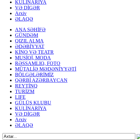
KULİNARİYA
VƏ DİGƏR
Arxiv
ƏLAQƏ
ANA SƏHİFƏ
GÜNDƏM
QIZIL ALMA
ƏDƏBİYYAT
KİNO VƏ TEATR
MUSİQİ, MODA
RƏSSAMLIQ, FOTO
MÜTALİƏ MƏDƏNİYYƏTİ
BÖLGƏLƏRİMİZ
QƏRBİ AZƏRBAYCAN
REYTİNQ
TURİZM
LIFE
GÜLÜŞ KLUBU
KULİNARİYA
VƏ DİGƏR
Arxiv
ƏLAQƏ