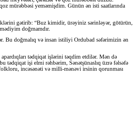
 qoz mürəbbəsi yeməmişdim. Günün ən isti saatlarında
ərini gətirib: “Buz kimidir, ürəyiniz sərinləyər, götürün,
örmədiyim doğmamdır.
ər. Bu doğmalıq və insan istiliyi Ordubad səfərimizin ən
apardıqları tədqiqat işlərini təqdim etdilər. Mən də
u tədqiqat işi elmi rəhbərim, Sənətşünaslıq üzrə fəlsəfə
lkloru, incəsənəti və milli-mənəvi irsinin qorunması