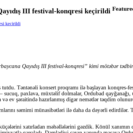
Feature
ıdış III festival-konqresi keçirildi
ycana Qayıdış III festival-konqresi” kimi mötəbər tədbir
tutdu. Təntənəli konsert proqramı ilə başlayan konqres-fe
 – sucuq, paxlava, müxtəlif dolmalar, Ordubad qayğanağı, 
a və ev şəraitində hazırlanmış digər nemətlər təqdim olun
əamlarını səmimi münasibətləri ilə daha da dəyərli edirdilə
küçələrini xatırladan məhəllələrini gəzdik. Könül xanımın
imiyyətlə qarşıladı. Dəmlədiyi çayın yanında masaya Ordu