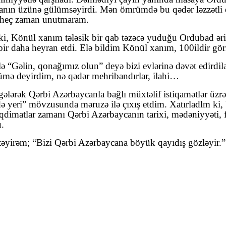
insanın üzünə gülümsəyirdi. Mən ömrümdə bu qədər ləzzətli
i heç zaman unutmaram.
ki, Könül xanım tələsik bir qab təzəcə yuduğu Ordubad ərikl
bir daha heyran etdi. Elə bildim Könül xanım, 100
ildir g
ə “Gəlin, qonağımız olun” deyə bizi evlərinə dəvət edirdil
zümə deyirdim, nə qədər mehribandırlar, ilahi…
gələrək Qərbi Azərbaycanla bağlı müxtəlif istiqamətlər üzrə 
 yeri” mövzusunda məruzə ilə çıxış etdim. Xatırladlm ki, b
imatlar zamanı Qərbi Azərbaycanın tarixi, mədəniyyəti, fo
u.
istəyirəm; “Bizi Qərbi Azərbaycana böyük qayıdış gözləyir.”