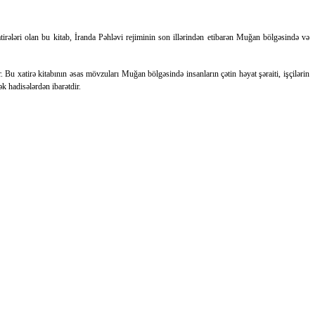
tirələri olan bu kitab, İranda Pəhləvi rejiminin son illərindən etibarən Muğan bölgəsində və
. Bu xatirə kitabının əsas mövzuları Muğan bölgəsində insanların çətin həyat şəraiti, işçilərin
k hadisələrdən ibarətdir.