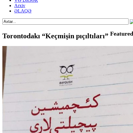
VƏ DİGƏR
Arxiv
ƏLAQƏ
Feature
Torontodakı “Keçmişin pıçıltıları”