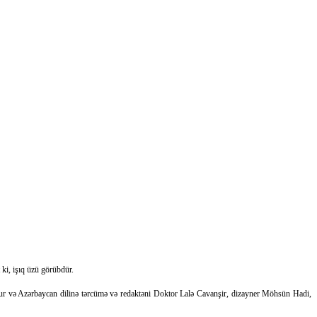
 ki, işıq üzü görübdür.
bdur və Azərbaycan dilinə tərcümə və redaktəni Doktor Lalə Cavanşir, dizayner Möhsün Hadi,