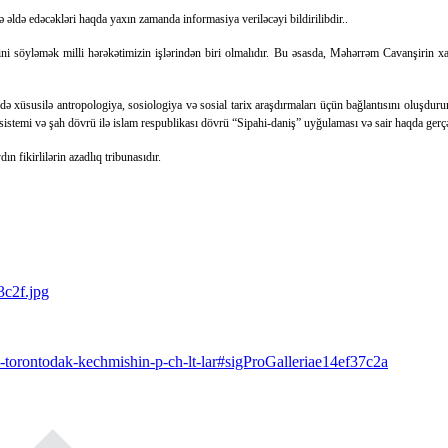
ə əldə edəcəkləri haqda yaxın zamanda informasiya veriləcəyi bildirilibdir..
sini söyləmək milli hərəkətimizin işlərindən biri olmalıdır. Bu əsasda, Məhərrəm Cavanşirin xa
ndə xüsusilə antropologiya, sosiologiya və sosial tarix araşdırmaları üçün bağlantısını oluşdurur
l sistemi və şah dövrü ilə islam respublikası dövrü “Sipahi-daniş” uyğulaması və sair haqda gerçə
 fikirlilərin azadlıq tribunasıdır.
-torontodak-kechmishin-p-ch-lt-lar#sigProGalleriae14ef37c2a