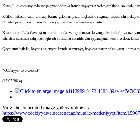
Kitab, Lulu.com saytında satışa çıxarılıbdır və İranda yaşayan Azərbaycanlıların isə kitabı nec
Kütləvi hafizəni canlı tutmaq, başına gələnləri yazılı biçimdə danışmaq, səssizlərin hekayə
Ərdəbil şəhərinin ətraf kəndlərində yaşayan bəzi hadisələrə işıq tutur.
Kitab doktor Lalə Cavanşirin artırdığı notlar və açıqlamalar ilə zənginləşdirilibdir və özlüyü
ədalətsiz durumda çalışması, iqtisadi və ictimai sıxıntılardan qaynaqlanan köç məsələsi, təhsi
Qeyd etməliyik ki, Bayquş nəşriyyatı İranda senzuraya, boykota məruz qalan yazar, şair və aydın
“Ədəbiyyat və incəsənət”
(15.07.2024)
View the embedded image gallery online at:
https://www.edebiyyatveincesenet.az/mutalie-medeniyyeti/item/15967