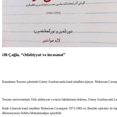
Əli Çağla, “Ədəbiyyat və incəsənət”
Kanadanın Toronto şəhərində Güney Azərbaycanda kənd müəllimi işləyən Məhərrəm Cavanşirin 
Toronto universitetinin Türk ədəbiyyatı və tarixi fakültəsinin doktoru, Güney Azərbaycanlı Lal
Kitab Güneydə kənd müəllimi Məhərrəm Cavanşirin 1973-1983-cü illərdəki xatirələri ilə bağ
illüstrasiyasını Həbibə Məhəmmədpur işləyibdir.