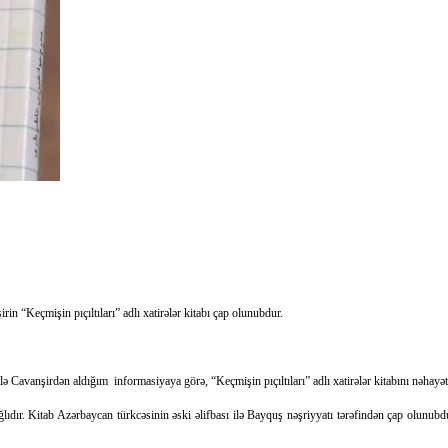
“Keçmişin pıçıltıları” adlı xatirələr kitabı çap olunubdur.
ə Cavanşirdən aldığım informasiyaya görə, “Keçmişin pıçıltıları” adlı xatirələr kitabını nəhayət
lıdır. Kitab Azərbaycan türkcəsinin əski əlifbası ilə Bayquş nəşriyyatı tərəfindən çap olunu