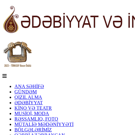
ANA SƏHİFƏ
GÜNDƏM
QIZIL ALMA
ƏDƏBİYYAT
KİNO VƏ TEATR
MUSİQİ, MODA
RƏSSAMLIQ, FOTO
MÜTALİƏ MƏDƏNİYYƏTİ
BÖLGƏLƏRİMİZ