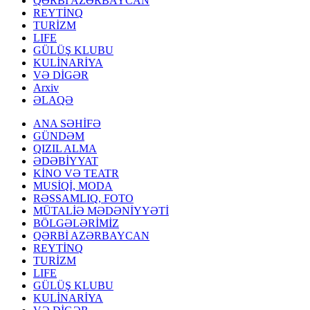
QƏRBİ AZƏRBAYCAN
REYTİNQ
TURİZM
LIFE
GÜLÜŞ KLUBU
KULİNARİYA
VƏ DİGƏR
Arxiv
ƏLAQƏ
ANA SƏHİFƏ
GÜNDƏM
QIZIL ALMA
ƏDƏBİYYAT
KİNO VƏ TEATR
MUSİQİ, MODA
RƏSSAMLIQ, FOTO
MÜTALİƏ MƏDƏNİYYƏTİ
BÖLGƏLƏRİMİZ
QƏRBİ AZƏRBAYCAN
REYTİNQ
TURİZM
LIFE
GÜLÜŞ KLUBU
KULİNARİYA