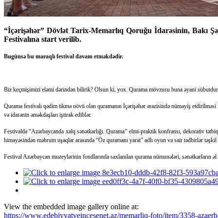
“İçərişəhər” Dövlət Tarix-Memarlıq Qoruğu İdarəsinin, Bakı Şəhə
Festivalına start verilib.
Bugünsə bu maraqlı festival davam etməkdədir.
Biz keçmişimizi eləmi dərindən bilirik? Olsun ki, yox. Qurama mövzusu buna əyani sübutdur
Qurama festivalı qədim tikmə növü olan quramanın İçərişəhər ərazisində nümayiş etdirilməsi il
və idarənin əməkdaşları iştirak ediblər.
Festivalda “Azərbaycanda xalq sənətkarlığı. Qurama” elmi-praktik konfransı, dekorativ tətbi
himayəsindən məhrum uşaqlar arasında “Öz quramanı yarat” adlı oyun və sair tədbirlər təşki
Festival Azərbaycan muzeylərinin fondlarında saxlanılan qurama nümunələri, sənətkarların əl 
View the embedded image gallery online at:
https://www.edebiyyatveincesenet.az/memarliq-foto/item/3358-azaerb