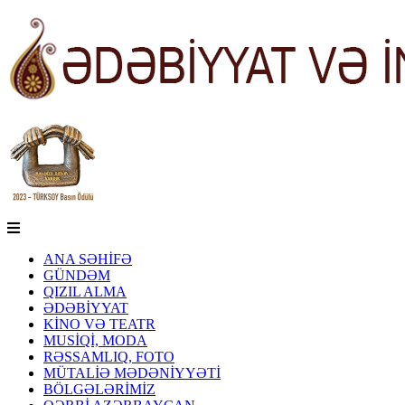
ANA SƏHİFƏ
GÜNDƏM
QIZIL ALMA
ƏDƏBİYYAT
KİNO VƏ TEATR
MUSİQİ, MODA
RƏSSAMLIQ, FOTO
MÜTALİƏ MƏDƏNİYYƏTİ
BÖLGƏLƏRİMİZ