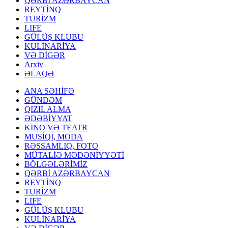
QƏRBİ AZƏRBAYCAN
REYTİNQ
TURİZM
LIFE
GÜLÜŞ KLUBU
KULİNARİYA
VƏ DİGƏR
Arxiv
ƏLAQƏ
ANA SƏHİFƏ
GÜNDƏM
QIZIL ALMA
ƏDƏBİYYAT
KİNO VƏ TEATR
MUSİQİ, MODA
RƏSSAMLIQ, FOTO
MÜTALİƏ MƏDƏNİYYƏTİ
BÖLGƏLƏRİMİZ
QƏRBİ AZƏRBAYCAN
REYTİNQ
TURİZM
LIFE
GÜLÜŞ KLUBU
KULİNARİYA