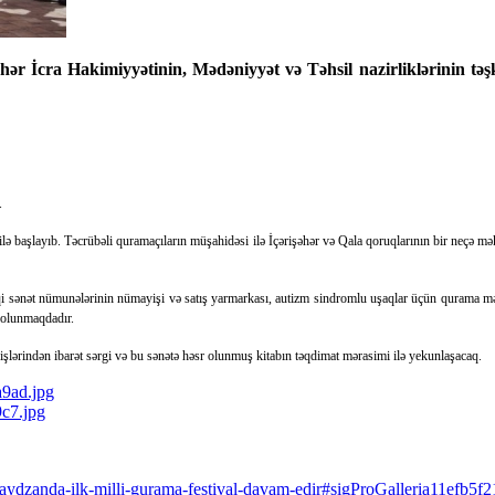
r İcra Hakimiyyətinin, Mədəniyyət və Təhsil nazirliklərinin təşk
.
ə başlayıb. Təcrübəli quramaçıların müşahidəsi ilə İçərişəhər və Qala qoruqlarının bir neçə məka
qi sənət nümunələrinin nümayişi və satış yarmarkası, autizm sindromlu uşaqlar üçün qurama məhs
l olunmaqdadır.
işlərindən ibarət sərgi və bu sənətə həsr olunmuş kitabın təqdimat mərasimi ilə yekunlaşacaq.
aydzanda-ilk-milli-gurama-festival-davam-edir#sigProGalleria11efb5f2