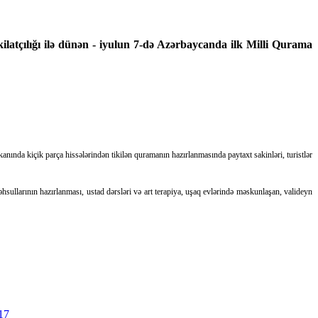
ilatçılığı ilə dünən - iyulun 7-də Azərbaycanda ilk Milli Qurama
nında kiçik parça hissələrindən tikilən quramanın hazırlanmasında paytaxt sakinləri, turistlər
ullarının hazırlanması, ustad dərsləri və art terapiya, uşaq evlərində məskunlaşan, valideyn
17