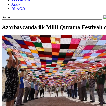
VƏ DİGƏR
Arxiv
ƏLAQƏ
Azərbaycanda ilk Milli Qurama Festivalı 