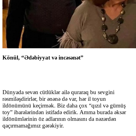
Könül, “Ədəbiyyat və incəsənət”
Dünyada sevən cütlüklər ailə quraraq bu sevgini
rəsmiləşdirirlər, bir ənənə də var, hər il toyun
ildönümünü keçirmək. Biz daha çox “qızıl və gümüş
toy” ibarələrindən istifadə edirik. Amma burada əksər
ildönümlərinin öz adlarının olmasını da nəzərdən
qaçırmamağımız gərəkiyir.