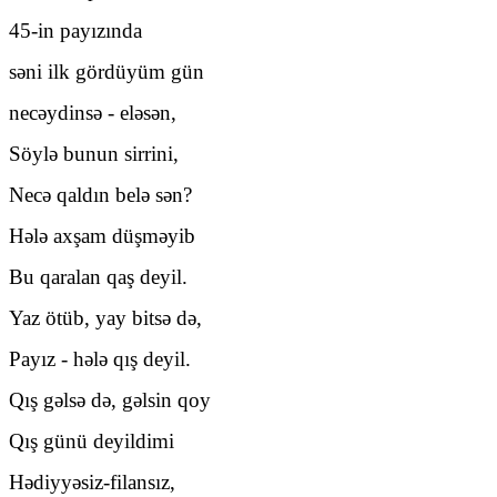
45-in payızında
səni ilk gördüyüm gün
necəydinsə - eləsən,
Söylə bunun sirrini,
Necə qaldın belə sən?
Hələ axşam düşməyib
Bu qaralan qaş deyil.
Yaz ötüb, yay bitsə də,
Payız - hələ qış deyil.
Qış gəlsə də, gəlsin qoy
Qış günü deyildimi
Hədiyyəsiz-filansız,