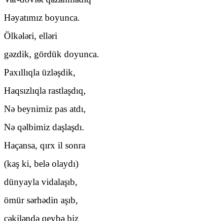
Həyatımız boyunca.
Ölkələri, elləri
gəzdik, gördük doyunca.
Paxıllıqla üzləşdik,
Haqsızlıqla rastlaşdıq,
Nə beynimiz pas atdı,
Nə qəlbimiz daşlaşdı.
Haçansa, qırx il sonra
(kaş ki, belə olaydı)
dünyayla vidalaşıb,
ömür sərhədin aşıb,
çəkiləndə qeybə biz