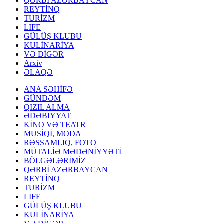
QƏRBİ AZƏRBAYCAN
REYTİNQ
TURİZM
LIFE
GÜLÜŞ KLUBU
KULİNARİYA
VƏ DİGƏR
Arxiv
ƏLAQƏ
ANA SƏHİFƏ
GÜNDƏM
QIZIL ALMA
ƏDƏBİYYAT
KİNO VƏ TEATR
MUSİQİ, MODA
RƏSSAMLIQ, FOTO
MÜTALİƏ MƏDƏNİYYƏTİ
BÖLGƏLƏRİMİZ
QƏRBİ AZƏRBAYCAN
REYTİNQ
TURİZM
LIFE
GÜLÜŞ KLUBU
KULİNARİYA