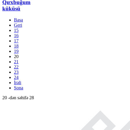
Qırxbuğum
küküsü
Başa
Geri
15
16
17
18
19
20
21
22
23
24
İrəli
Sona
20 -dən səhifə 28