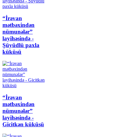
“İrəvan
mətbəxindən
nümunələr”
layihəsində -
Şüyüdlü paxla
küküsü
“İrəvan
mətbəxindən
nümunələr”
layihəsində -
Gicitkən küküsü