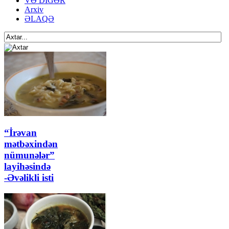
VƏ DİGƏR
Arxiv
ƏLAQƏ
“İrəvan
mətbəxindən
nümunələr”
layihəsində
-Əvəlikli isti