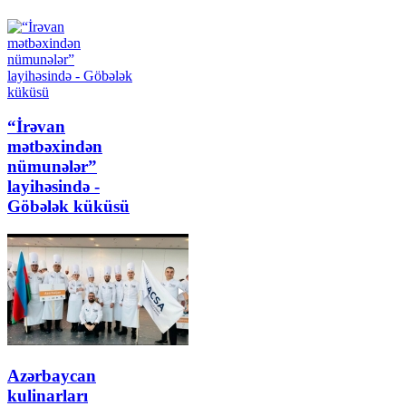
“İrəvan
mətbəxindən
nümunələr”
layihəsində -
Göbələk küküsü
Azərbaycan
kulinarları