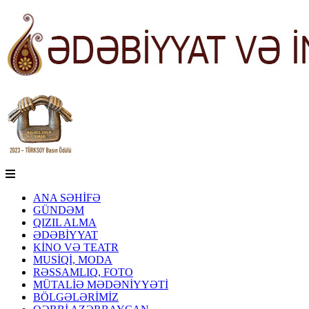
ANA SƏHİFƏ
GÜNDƏM
QIZIL ALMA
ƏDƏBİYYAT
KİNO VƏ TEATR
MUSİQİ, MODA
RƏSSAMLIQ, FOTO
MÜTALİƏ MƏDƏNİYYƏTİ
BÖLGƏLƏRİMİZ