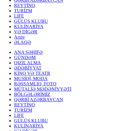
QƏRBİ AZƏRBAYCAN
REYTİNQ
TURİZM
LIFE
GÜLÜŞ KLUBU
KULİNARİYA
VƏ DİGƏR
Arxiv
ƏLAQƏ
ANA SƏHİFƏ
GÜNDƏM
QIZIL ALMA
ƏDƏBİYYAT
KİNO VƏ TEATR
MUSİQİ, MODA
RƏSSAMLIQ, FOTO
MÜTALİƏ MƏDƏNİYYƏTİ
BÖLGƏLƏRİMİZ
QƏRBİ AZƏRBAYCAN
REYTİNQ
TURİZM
LIFE
GÜLÜŞ KLUBU
KULİNARİYA