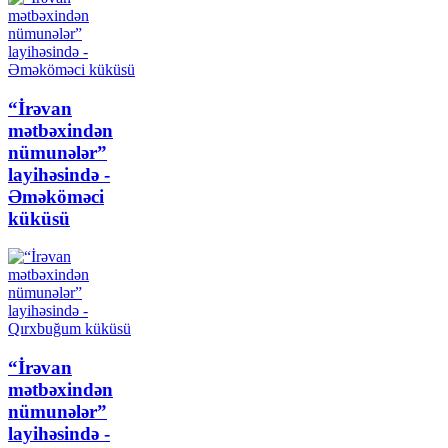
“İrəvan
mətbəxindən
nümunələr”
layihəsində -
Əməköməci
küküsü
“İrəvan
mətbəxindən
nümunələr”
layihəsində -