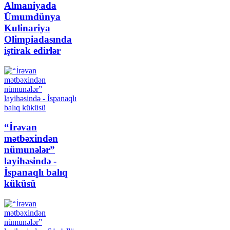
Almaniyada
Ümumdünya
Kulinariya
Olimpiadasında
iştirak edirlər
“İrəvan
mətbəxindən
nümunələr”
layihəsində -
İspanaqlı balıq
küküsü