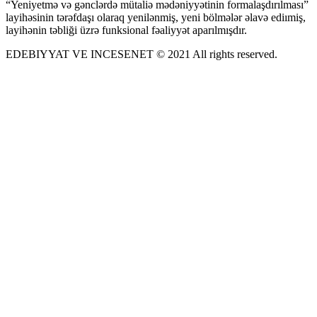
“Yeniyetmə və gənclərdə mütaliə mədəniyyətinin formalaşdırılması”
layihəsinin tərəfdaşı olaraq yenilənmiş, yeni bölmələr əlavə ediımiş,
layihənin təbliği üzrə funksional fəaliyyət aparılmışdır.
EDEBIYYAT VE INCESENET © 2021 All rights reserved.