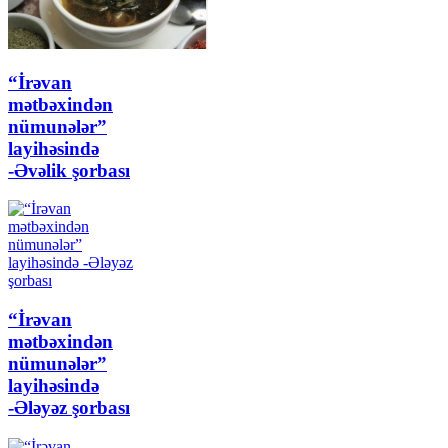
“İrəvan
mətbəxindən
nümunələr”
layihəsində
-Əvəlik şorbası
“İrəvan
mətbəxindən
nümunələr”
layihəsində
-Ələyəz şorbası