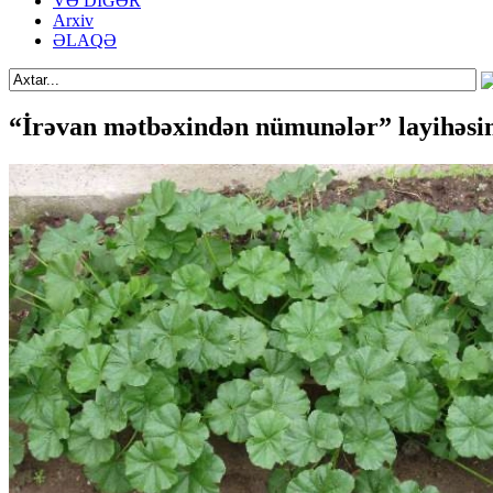
VƏ DİGƏR
Arxiv
ƏLAQƏ
“İrəvan mətbəxindən nümunələr” layihəsi