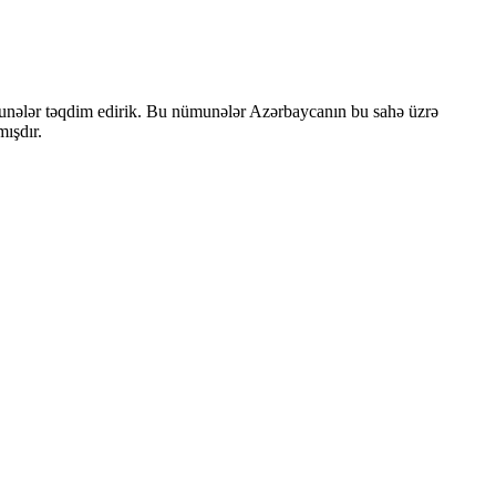
ümunələr təqdim edirik. Bu nümunələr Azərbaycanın bu sahə üzrə
mışdır.