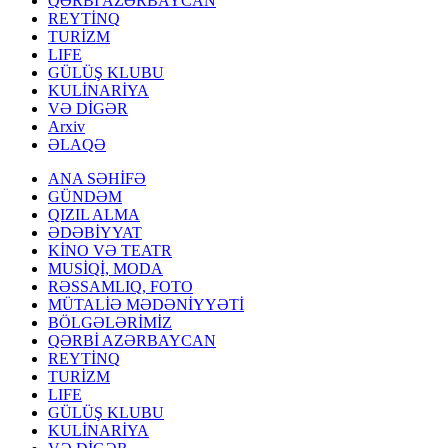
QƏRBİ AZƏRBAYCAN
REYTİNQ
TURİZM
LIFE
GÜLÜŞ KLUBU
KULİNARİYA
VƏ DİGƏR
Arxiv
ƏLAQƏ
ANA SƏHİFƏ
GÜNDƏM
QIZIL ALMA
ƏDƏBİYYAT
KİNO VƏ TEATR
MUSİQİ, MODA
RƏSSAMLIQ, FOTO
MÜTALİƏ MƏDƏNİYYƏTİ
BÖLGƏLƏRİMİZ
QƏRBİ AZƏRBAYCAN
REYTİNQ
TURİZM
LIFE
GÜLÜŞ KLUBU
KULİNARİYA