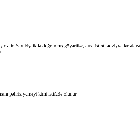
şiri- lir. Yarı bişdikdə doğranmış göyərtilər, duz, istiot, ədviyyatlar əla
r.
amanı pəhriz yeməyi kimi istifadə olunur.