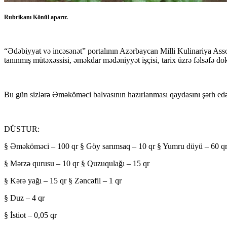
Rubrikanı Könül aparır.
“Ədəbiyyat və incəsənət” portalının Azərbaycan Milli Kulinariya Asso
tanınmış mütəxəssisi, əməkdar mədəniyyət işçisi, tarix üzrə fəlsəfə d
Bu gün sizlərə Əməköməci balvasının hazırlanması qaydasını şərh ed
DÜSTUR:
§ Əməköməci – 100 qr § Göy sarımsaq – 10 qr § Yumru düyü – 60 q
§ Mərzə qurusu – 10 qr § Quzuqulağı – 15 qr
§ Kərə yağı – 15 qr § Zəncəfil – 1 qr
§ Duz – 4 qr
§ İstiot – 0,05 qr