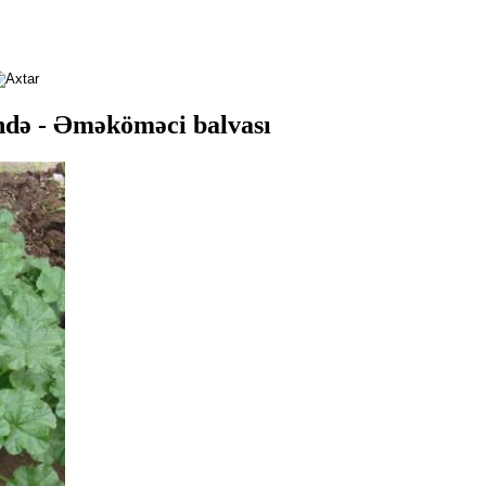
ndə - Əməköməci balvası