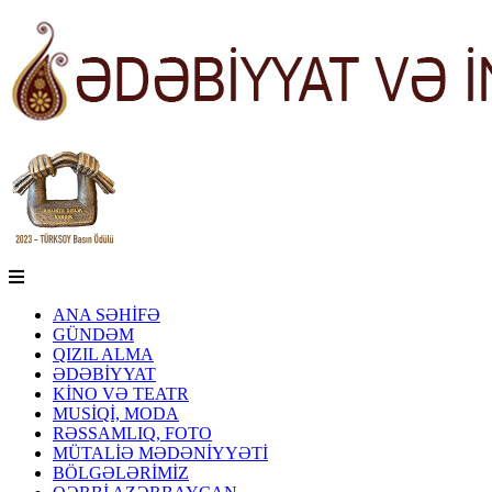
ANA SƏHİFƏ
GÜNDƏM
QIZIL ALMA
ƏDƏBİYYAT
KİNO VƏ TEATR
MUSİQİ, MODA
RƏSSAMLIQ, FOTO
MÜTALİƏ MƏDƏNİYYƏTİ
BÖLGƏLƏRİMİZ