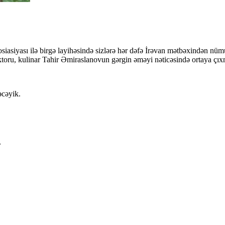
siasiyası ilə birgə layihəsində sizlərə hər dəfə İrəvan mətbəxindən n
oktoru, kulinar Tahir Əmiraslanovun gərgin əməyi nəticəsində ortaya çıx
əcəyik.
r