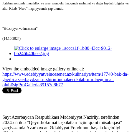
Kitabın sonunda müəlliflər və əsas mənbələr haqqında məlumat və digər faydalı bilgilər yer
alıb. Kitab "Nero" nəşriyyatında çap olunub.
“Ədəbiyyat və incəsənət”
(14.10.2024)
View the embedded image gallery online at:
https://www.edebiyyatveincesenet.az/kulinariya/item/17740-bak-da-
gaerbi-azaerbaydzan-n-shirin-indzilaeri-kitab-n-n-taegdimat-
olub#sigProGalleria89157d8b77
Sayt Azərbaycan Respublikası Mədəniyyət Nazirliyi tərəfindən
2024-cü ildə “Qeyri-hökumət təşkilatları üçün qrant müsabiqəsi”
çərçivəsində Azərbaycan Ədəbiyyat Fondunun həyata keçirdiyi