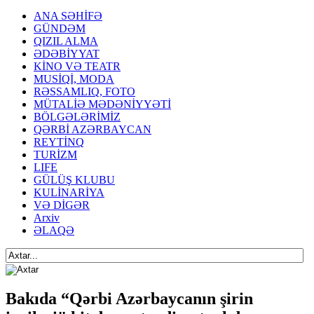
ANA SƏHİFƏ
GÜNDƏM
QIZIL ALMA
ƏDƏBİYYAT
KİNO VƏ TEATR
MUSİQİ, MODA
RƏSSAMLIQ, FOTO
MÜTALİƏ MƏDƏNİYYƏTİ
BÖLGƏLƏRİMİZ
QƏRBİ AZƏRBAYCAN
REYTİNQ
TURİZM
LIFE
GÜLÜŞ KLUBU
KULİNARİYA
VƏ DİGƏR
Arxiv
ƏLAQƏ
Bakıda “Qərbi Azərbaycanın şirin