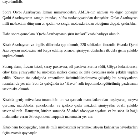
dəyərləndirib.
Sonra Qərbi Azərbaycan İcması nümayəndələri, AMEA-nın alimləri və digər qonaqlar
Qərbi Azərbaycanın zəngin irsindən, süfrə mədəniyyətindən danışıblar. Onlar Azərbaycan
milli mətbəxinin dünyanın ən qədim və zəngin mətbəxlərindən olduğunu diqqətə çatdırıblar.
Daha sonra qonaqlara “Qərbi Azərbaycanın şirin inciləri” kitabı hədiyyə olunub.
Kitab Azərbaycan və ingilis dillərində çap olunub, 220 səhifədən ibarətdir. Əsərdə Qərbi
Azərbaycan mətbəxinə aid bərpa edilmiş ənənəvi şirniyyat düsturları ilk dəfə geniş şəkildə
təqdim olunub.
Sucuq, alana, İrəvan kətəsi, saray paxlavası, adi paxlava, xurma südü, Göyçə badamburası,
cilov kimi şirniyyatlar bu mətbəxin inciləri olaraq ilk dəfə oxuculara nəfis şəkildə təqdim
edilib. Kitabın üz qabığında ermənilərin özününküləşdirməyə çalışdığı bu şirniyyatların
rəsmləri də yer alır. Son üz qabığında isə "Kəvər" adlı toponimdən götürülmüş paxlavanın
təsviri əks olunub.
Kitabda geniş mövzulara toxunulub: un və qənnadı məmulatlarından başlayaraq, meyvə
quruları, mürəbbələr, şəkərləmələr və içkilərə qədər müxtəlif şirniyyatlar ətraflı şəkildə
təsvir olunub. Həmçinin, kitabın sonunda 58 ədəd ədəbiyyat siyahısı və bu sahə ilə bağlı
məlumatlar verən 63 respondent haqqında məlumatlar yer alır.
Kitab həm tədqiqatçılar, həm də milli mətbəximizi öyrənmək istəyən kulinariya həvəskarları
üçün əvəzsiz qaynaqdır.