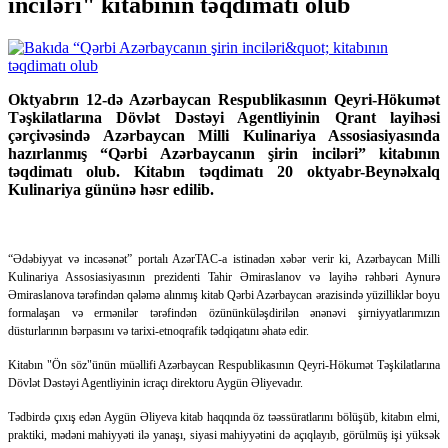
inciləri" kitabının təqdimatı olub
Oktyabrın 12-də Azərbaycan Respublikasının Qeyri-Hökumət
Təşkilatlarına Dövlət Dəstəyi Agentliyinin Qrant layihəsi
çərçivəsində Azərbaycan Milli Kulinariya Assosiasiyasında
hazırlanmış “Qərbi Azərbaycanın şirin inciləri” kitabının
təqdimatı olub. Kitabın təqdimatı 20 oktyabr-Beynəlxalq
Kulinariya gününə həsr edilib.
“Ədəbiyyat və incəsənət” portalı AzərTAC-a istinadən xəbər verir ki, Azərbaycan Milli
Kulinariya Assosiasiyasının prezidenti Tahir Əmiraslanov və layihə rəhbəri Aynurə
Əmiraslanova tərəfindən qələmə alınmış kitab Qərbi Azərbaycan ərazisində yüzilliklər boyu
formalaşan və ermənilər tərəfindən özününküləşdirilən ənənəvi şirniyyatlarımızın
düsturlarının bərpasını və tarixi-etnoqrafik tədqiqatını əhatə edir.
Kitabın "Ön söz"ünün müəllifi Azərbaycan Respublikasının Qeyri-Hökumət Təşkilatlarına
Dövlət Dəstəyi Agentliyinin icraçı direktoru Aygün Əliyevadır.
Tədbirdə çıxış edən Aygün Əliyeva kitab haqqında öz təəssüratlarını bölüşüb, kitabın elmi,
praktiki, mədəni mahiyyəti ilə yanaşı, siyasi mahiyyətini də açıqlayıb, görülmüş işi yüksək