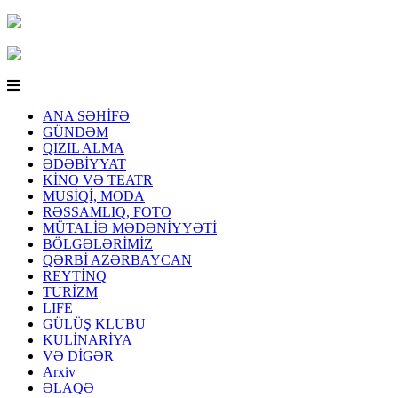
ANA SƏHİFƏ
GÜNDƏM
QIZIL ALMA
ƏDƏBİYYAT
KİNO VƏ TEATR
MUSİQİ, MODA
RƏSSAMLIQ, FOTO
MÜTALİƏ MƏDƏNİYYƏTİ
BÖLGƏLƏRİMİZ
QƏRBİ AZƏRBAYCAN
REYTİNQ
TURİZM
LIFE
GÜLÜŞ KLUBU
KULİNARİYA
VƏ DİGƏR
Arxiv
ƏLAQƏ