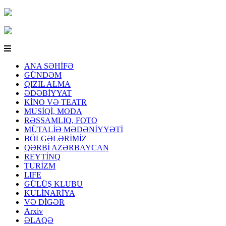
ANA SƏHİFƏ
GÜNDƏM
QIZIL ALMA
ƏDƏBİYYAT
KİNO VƏ TEATR
MUSİQİ, MODA
RƏSSAMLIQ, FOTO
MÜTALİƏ MƏDƏNİYYƏTİ
BÖLGƏLƏRİMİZ
QƏRBİ AZƏRBAYCAN
REYTİNQ
TURİZM
LIFE
GÜLÜŞ KLUBU
KULİNARİYA
VƏ DİGƏR
Arxiv
ƏLAQƏ