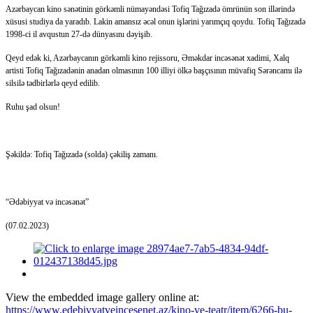
Azərbaycan kino sənətinin görkəmli nümayəndəsi Tofiq Tağızadə ömrünün son illərində
xüsusi studiya da yaradıb. Lakin amansız əcəl onun işlərini yarımçıq qoydu. Tofiq Tağızadə
1998-ci il avqustun 27-də dünyasını dəyişib.
Qeyd edək ki, Azərbaycanın görkəmli kino rejissoru, Əməkdar incəsənət xadimi, Xalq
artisti Tofiq Tağızadənin anadan olmasının 100 illiyi ölkə başçısının müvafiq Sərəncamı ilə
silsilə tədbirlərlə qeyd edilib.
Ruhu şad olsun!
Şəkildə: Tofiq Tağızadə (solda) çəkiliş zamanı.
“Ədəbiyyat və incəsənət”
(07.02.2023)
View the embedded image gallery online at:
https://www.edebiyyatveincesenet.az/kino-ve-teatr/item/6266-bu-