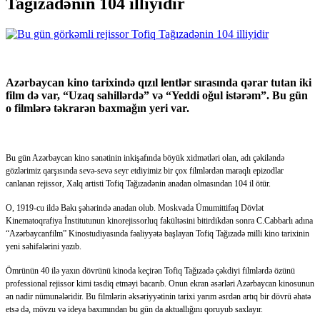
Tağızadənin 104 illiyidir
Azərbaycan kino tarixində qızıl lentlər sırasında qərar tutan iki
film də var, “Uzaq sahillərdə” və “Yeddi oğul istərəm”. Bu gün
o filmlərə təkrarən baxmağın yeri var.
Bu gün Azərbaycan kino sənətinin inkişafında böyük xidmətləri olan, adı çəkiləndə
gözlərimiz qarşısında sevə-sevə seyr etdiyimiz bir çox filmlərdən maraqlı epizodlar
canlanan rejissor, Xalq artisti Tofiq Tağızadənin anadan olmasından 104 il ötür.
O, 1919-cu ildə Bakı şəhərində anadan olub. Moskvada Ümumittifaq Dövlət
Kinematoqrafiya İnstitutunun kinorejissorluq fakültəsini bitirdikdən sonra C.Cabbarlı adına
“Azərbaycanfilm” Kinostudiyasında fəaliyyətə başlayan Tofiq Tağızadə milli kino tarixinin
yeni səhifələrini yazıb.
Ömrünün 40 ilə yaxın dövrünü kinoda keçirən Tofiq Tağızadə çəkdiyi filmlərdə özünü
professional rejissor kimi təsdiq etməyi bacarıb. Onun ekran əsərləri Azərbaycan kinosunun
ən nadir nümunələridir. Bu filmlərin əksəriyyətinin tarixi yarım əsrdən artıq bir dövrü əhatə
etsə də, mövzu və ideya baxımından bu gün da aktuallığını qoruyub saxlayır.