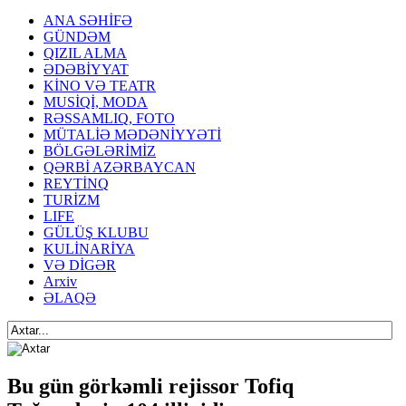
ANA SƏHİFƏ
GÜNDƏM
QIZIL ALMA
ƏDƏBİYYAT
KİNO VƏ TEATR
MUSİQİ, MODA
RƏSSAMLIQ, FOTO
MÜTALİƏ MƏDƏNİYYƏTİ
BÖLGƏLƏRİMİZ
QƏRBİ AZƏRBAYCAN
REYTİNQ
TURİZM
LIFE
GÜLÜŞ KLUBU
KULİNARİYA
VƏ DİGƏR
Arxiv
ƏLAQƏ
Bu gün görkəmli rejissor Tofiq