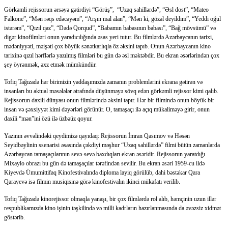
Görkəmli rejissorun ərsəyə gətirdiyi “Görüş”, “Uzaq sahillərdə”, “Əsl dost”, “Mateo
Falkone”, “Mən rəqs edəcəyəm”, “Arşın mal alan”, “Mən ki, gözəl deyildim”, “Yeddi oğul
istərəm”, “Qızıl qaz”, “Dədə Qorqud”, “Babamın babasının babası”, “Bağ mövsümü” və
digər kinofilmləri onun yaradıcılığında əsas yeri tutur. Bu filmlərdə Azərbaycanın tarixi,
mədəniyyəti, məişəti çox böyük sənətkarlıqla öz əksini tapıb. Onun Azərbaycanın kino
tarixinə qızıl hərflərlə yazılmış filmləri bu gün də əsl məktəbdir. Bu ekran əsərlərindən çox
şey öyrənmək, əxz etmək mümkündür.
Tofiq Tağızadə hər birimizin yaddaşımızda zamanın problemlərini ekrana gətirən və
insanları bu aktual məsələlər ətrafında düşünməyə sövq edən görkəmli rejissor kimi qalıb.
Rejissorun daxili dünyası onun filmlərində əksini tapır. Hər bir filmində onun böyük bir
insan və şəxsiyyət kimi dəyərləri görünür. O, tamaşaçı ilə açıq mükaliməyə girir, onun
daxili “mən”ini özü ilə üzbəüz qoyur.
Yazının əvvəlindəki qeydimizə qayıdaq: Rejissorun İmran Qasımov və Həsən
Seyidbəylinin ssenarisi əsasında çəkdiyi məşhur “Uzaq sahillərdə” filmi bütün zamanlarda
Azərbaycan tamaşaçılarının sevə-sevə baxdıqları ekran əsəridir. Rejissorun yaratdığı
Mixaylo obrazı bu gün də tamaşaçılar tərəfindən sevilir. Bu ekran əsəri 1959-cu ildə
Kiyevdə Ümumittifaq Kinofestivalında diploma layiq görülüb, dahi bəstəkar Qara
Qarayevə isə filmin musiqisinə görə kinofestivalın ikinci mükafatı verilib.
Tofiq Tağızadə kinorejissor olmaqla yanaşı, bir çox filmlərdə rol alıb, həmçinin uzun illər
respublikamızda kino işinin təşkilində və milli kadrların hazırlanmasında da əvəzsiz xidmət
göstərib.