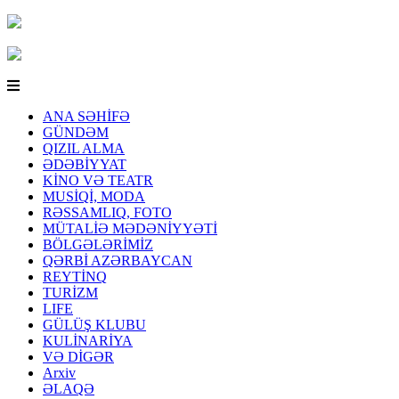
ANA SƏHİFƏ
GÜNDƏM
QIZIL ALMA
ƏDƏBİYYAT
KİNO VƏ TEATR
MUSİQİ, MODA
RƏSSAMLIQ, FOTO
MÜTALİƏ MƏDƏNİYYƏTİ
BÖLGƏLƏRİMİZ
QƏRBİ AZƏRBAYCAN
REYTİNQ
TURİZM
LIFE
GÜLÜŞ KLUBU
KULİNARİYA
VƏ DİGƏR
Arxiv
ƏLAQƏ