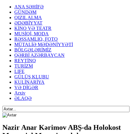
ANA SƏHİFƏ
GÜNDƏM
QIZIL ALMA
ƏDƏBİYYAT
KİNO VƏ TEATR
MUSİQİ, MODA
RƏSSAMLIQ, FOTO
MÜTALİƏ MƏDƏNİYYƏTİ
BÖLGƏLƏRİMİZ
QƏRBİ AZƏRBAYCAN
REYTİNQ
TURİZM
LIFE
GÜLÜŞ KLUBU
KULİNARİYA
VƏ DİGƏR
Arxiv
ƏLAQƏ
Nazir Anar Kərimov ABŞ-da Holokost