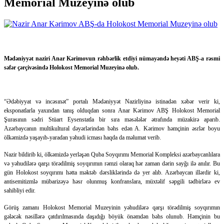
Memorial Muzeyinə olub
Mədəniyyət naziri Anar Kərimovun rəhbərlik etdiyi nümayəndə heyəti ABŞ-a rəsmi
səfər çərçivəsində Holokost Memorial Muzeyinə olub.
“Ədəbiyyat və incəsınət” portalı Mədəniyyət Nazirliyinə istinadən xəbər verir ki,
eksponatlarla yaxından tanış olduqdan sonra Anar Kərimov ABŞ Holokost Memorial
Şurasının sədri Stüart Eysenstatla bir sıra məsələlər ətrafında müzakirə aparıb.
Azərbaycanın multikultural dəyərlərindən bəhs edən A. Kərimov həmçinin əsrlər boyu
ölkəmizdə yaşayıb-yaradan yəhudi icması haqda da məlumat verib.
Nazir bildirib ki, ölkəmizdə yerləşən Quba Soyqırımı Memorial Kompleksi azərbaycanlılara
və yəhudilərə qarşı törədilmiş soyqırımın rəmzi olaraq hər zaman dərin sayğı ilə anılır. Bu
gün Holokost soyqırımı hətta məktəb dərsliklərində də yer alıb. Azərbaycan illərdir ki,
antisemitizmlə mübarizəyə həsr olunmuş konfranslara, müxtəlif səpgili tədbirlərə ev
sahibliyi edir.
Görüş zamanı Holokost Memorial Muzeyinin yəhudilərə qarşı törədilmiş soyqırımın
gələcək nəsillərə çatdırılmasında daşıdığı böyük önəmdən bəhs olunub. Həmçinin bu