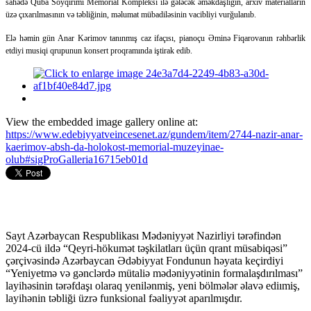
sahədə Quba Soyqırımı Memorial Kompleksi ilə gələcək əməkdaşlığın, arxiv materialların
üzə çıxarılmasının və təbliğinin, məlumat mübadiləsinin vacibliyi vurğulanıb.
Elə həmin gün Anar Kərimov tanınmış caz ifaçısı, pianoçu Əminə Fiqarovanın rəhbərlik
etdiyi musiqi qrupunun konsert proqramında iştirak edib.
View the embedded image gallery online at:
https://www.edebiyyatveincesenet.az/gundem/item/2744-nazir-anar-
kaerimov-absh-da-holokost-memorial-muzeyinae-
olub#sigProGalleria16715eb01d
Sayt Azərbaycan Respublikası Mədəniyyət Nazirliyi tərəfindən
2024-cü ildə “Qeyri-hökumət təşkilatları üçün qrant müsabiqəsi”
çərçivəsində Azərbaycan Ədəbiyyat Fondunun həyata keçirdiyi
“Yeniyetmə və gənclərdə mütaliə mədəniyyətinin formalaşdırılması”
layihəsinin tərəfdaşı olaraq yenilənmiş, yeni bölmələr əlavə ediımiş,
layihənin təbliği üzrə funksional fəaliyyət aparılmışdır.