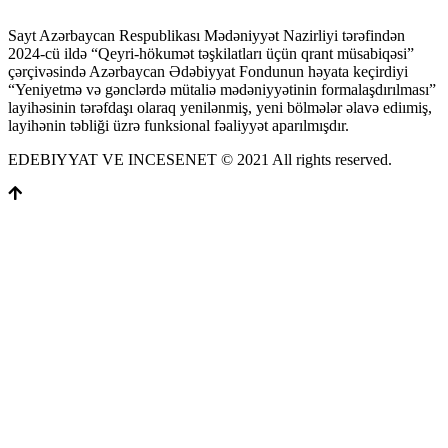
Sayt Azərbaycan Respublikası Mədəniyyət Nazirliyi tərəfindən
2024-cü ildə “Qeyri-hökumət təşkilatları üçün qrant müsabiqəsi”
çərçivəsində Azərbaycan Ədəbiyyat Fondunun həyata keçirdiyi
“Yeniyetmə və gənclərdə mütaliə mədəniyyətinin formalaşdırılması”
layihəsinin tərəfdaşı olaraq yenilənmiş, yeni bölmələr əlavə ediımiş,
layihənin təbliği üzrə funksional fəaliyyət aparılmışdır.
EDEBIYYAT VE INCESENET © 2021 All rights reserved.