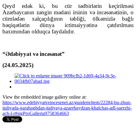
Qeyd edək ki, bu cür tədbirlərin keçirilməsi
Azərbaycanın zəngin mədəni irsinin və incəsənətinin, o
cümlədən xalçaçılığının təbliği, ölkəmizlə bağlı
həqiqətlərin dünya ictimaiyyətinə çatdırılması
baxımından olduqca faydalıdır.
“Ədəbiyyat və incəsənət”
(24.05.2025)
View the embedded image gallery online at:
https://www.edebiyyatveincesenet.az/gundem/item/22284-bu-zhun-
italiyada-garabaghdan-italiyaya-azaerbaydzan-khalchas-adl-saerzhi-
ach-l-r#sigProGalleria9758364663