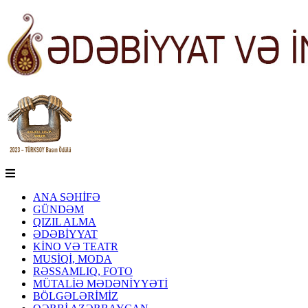
ANA SƏHİFƏ
GÜNDƏM
QIZIL ALMA
ƏDƏBİYYAT
KİNO VƏ TEATR
MUSİQİ, MODA
RƏSSAMLIQ, FOTO
MÜTALİƏ MƏDƏNİYYƏTİ
BÖLGƏLƏRİMİZ