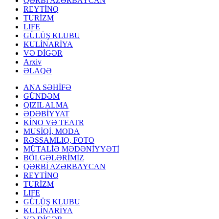
QƏRBİ AZƏRBAYCAN
REYTİNQ
TURİZM
LIFE
GÜLÜŞ KLUBU
KULİNARİYA
VƏ DİGƏR
Arxiv
ƏLAQƏ
ANA SƏHİFƏ
GÜNDƏM
QIZIL ALMA
ƏDƏBİYYAT
KİNO VƏ TEATR
MUSİQİ, MODA
RƏSSAMLIQ, FOTO
MÜTALİƏ MƏDƏNİYYƏTİ
BÖLGƏLƏRİMİZ
QƏRBİ AZƏRBAYCAN
REYTİNQ
TURİZM
LIFE
GÜLÜŞ KLUBU
KULİNARİYA