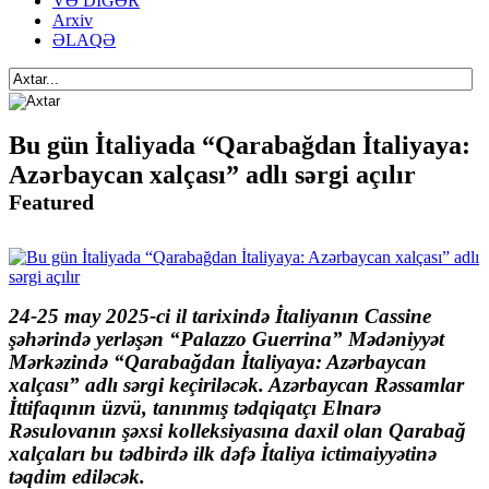
VƏ DİGƏR
Arxiv
ƏLAQƏ
Bu gün İtaliyada “Qarabağdan İtaliyaya:
Azərbaycan xalçası” adlı sərgi açılır
Featured
24-25 may 2025-ci il tarixində İtaliyanın Cassine
şəhərində yerləşən “Palazzo Guerrina” Mədəniyyət
Mərkəzində “Qarabağdan İtaliyaya: Azərbaycan
xalçası” adlı sərgi keçiriləcək. Azərbaycan Rəssamlar
İttifaqının üzvü, tanınmış tədqiqatçı Elnarə
Rəsulovanın şəxsi kolleksiyasına daxil olan Qarabağ
xalçaları bu tədbirdə ilk dəfə İtaliya ictimaiyyətinə
təqdim ediləcək.