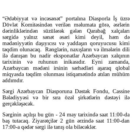
“Ədəbiyyat və incəsənət” portalına Diasporla İş üzrə
Dövlət Komitəsindən verilən məlumata görə, əsrlərin
dərinliklərindən süzülərək gələn Qarabağ xalçaları
sərgidə yalnız sənət əsəri kimi deyil, həm də
mədəniyyətin daşıyıcısı və yaddaşın qoruyucusu kimi
təqdim olunacaq.
Rənglərin, naxışların və ilmələrin dili
ilə danışan bu nadir eksponatlar Azərbaycan xalqının
tarixinin və ruhunun inikasıdır. Eyni zamanda,
Azərbaycan mədəni irsinin sərhədləri aşaraq qlobal
miqyasda təqdim olunması istiqamətində atılan mühüm
addımdır.
Sərgi Azərbaycan Diasporuna Dəstək Fondu, Cassine
Bələdiyyəsi və bir sıra özəl şirkətlərin dəstəyi ilə
gerçəkləşəcək.
Sərginin açılışı bu gün - 24 may tarixində saat 11:00-da
baş tutacaq. Ziyarətçilər 2 gün ərzində saat 11:00-dan
17:00-a qədər sərgi ilə tanış ola biləcəklər.