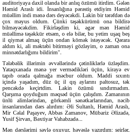
auditoriyaya daxil olanda bir anlıq özümü itirdim. Gələn
Həmid Araslı idi. İnsanlığına pərəstiş etdiyim Həmid
müəllim indi mənə dərs deyəcəkdi. Lakin bir tərəfdən də
çox məyus oldum. Çünki təşəkkürümü ona bildirə
bilməyəcəkdim. Fikirləşdim ki, əgər mən Həmid
müəllimə təşəkkür etsəm, o elə bilər, bu yetim uşaq beş
il qiymət almaq üçün ondan kömək istəyəcək. Qərara
aldım ki, ali məktəbi bitirməyi gözləyim, o zaman ona
minnətdarlığımı bildirim".
Tələbəlik illərimin əvvəllərində çətinliklərlə üzləşdim.
Yataqxanada mənə yer vermədikləri üçün, kirayə ev
tapıb orada qalmağa məcbur oldum. Maddi sıxıntı
içində yaşadım, düz üç il qış aylarını paltosuz, tək
pencəkdə keçirtdim. Lakin özümü sındırmadım.
Qarşıma qoyduğum məqsəd üçün çalışdım. Zamanının
ünlü alimlərindən, görkəmli sənətkarlarından, nəcib
insanlarından dərs alırdım: Əli Sultanlı, Həmid Araslı,
Mir Cəlal Paşayev, Abbas Zamanov, Mübariz Əlizadə,
Yusif Şirvan, Bəxtiyar Vahabzadə...
Mən dərslərimi səylə oxuyur, həvəslə yazırdım: şeirlər,