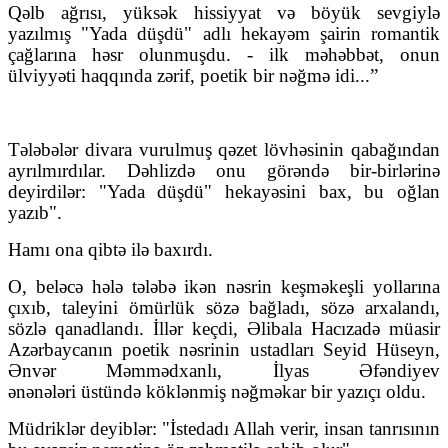
Qəlb ağrısı, yüksək hissiyyat və böyük sevgiylə
yazılmış "Yada düşdü" adlı hekayəm şairin romantik
çağlarına həsr olunmuşdu. - ilk məhəbbət, onun
ülviyyəti haqqında zərif, poetik bir nəğmə idi...”
Tələbələr divara vurulmuş qəzet lövhəsinin qabağından
ayrılmırdılar. Dəhlizdə onu görəndə bir-birlərinə
deyirdilər: "Yada düşdü" hekayəsini bax, bu oğlan
yazıb".
Hamı ona qibtə ilə baxırdı.
O, beləcə hələ tələbə ikən nəsrin keşməkeşli yollarına
çıxıb, taleyini ömürlük sözə bağladı, sözə arxalandı,
sözlə qanadlandı. İllər keçdi, Əlibala Hacızadə müasir
Azərbaycanın poetik nəsrinin ustadları Seyid Hüseyn,
Ənvər Məmmədxanlı, İlyas Əfəndiyev
ənənələri üstündə köklənmiş nəğməkar bir yazıçı oldu.
Müdriklər deyiblər: "İstedadı Allah verir, insan tanrısının