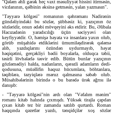
"Qələm əhli gərək heç vaxt məsuliyyət hissini itirməsin,
vicdanının, qəlbinin əksinə getməsin, yalan yazmasın".
"Təyyarə kölgəsi" romanının qəhrəmanı Nadirənin
gündəliyindəki bu sözlər, şübhəsiz ki, yazıçının öz
sözləridir, onun ədəbi mövqeyini əks etdirir. Bu, Əlibala
Hacızadənin yaradıcılığı üçün səciyyəvi olan
keyfiyyətdir. O, həmişə həyata və insanlara yaxın olub,
görüb müşahidə etdiklərini ümumiləşdirərək qələmə
alıb, yazdıqlarını özündən uydurmayıb, həyat
həqiqətini, gerçəkliyi bədii boyalarla, olduqca təbii,
təsirli lövhələrlə təsvir edib. Bütün bunlar yazıçının
gözləmədiyi halda, nadanların, qərəzli adamların dedi-
qodusuna, müəllifin haqsız hücumlara, böhtanlara,
təqiblərə, təzyiqlərə məruz qalmasına səbəb olub.
Müsahibələrinin birində o bu barədə ürək ağrısı ilə
danışıb:
- "Təyyarə kölgəsi"nin ardı olan "Vəfalım mənim"
romanı kitab halında çıxmışdı. Yüksək tirajla çapdan
çıxan kitab tez bir zamanda satılıb qurtardı. Roman
haqqında qəzetlər yazdı, tənqidçilər xoş sözlər