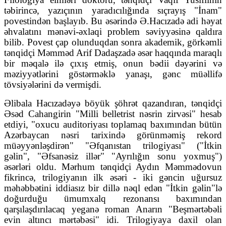
təbirincə, yazıçının yaradıcılığında sıçrayış "İnam"
povestindən başlayıb. Bu əsərində Ə.Hacızadə adi həyat
əhvalatını mənəvi-əxlaqi problem səviyyəsinə qaldıra
bilib. Povest çap olunduqdan sonra akademik, görkəmli
tənqidçi Məmməd Arif Dadaşzadə əsər haqqında maraqlı
bir məqalə ilə çıxış etmiş, onun bədii dəyərini və
məziyyətlərini göstərməklə yanaşı, gənc müəllifə
tövsiyələrini də vermişdi.
Əlibala Hacızadəyə böyük şöhrət qazandıran, tənqidçi
Əsəd Cahangirin "Milli belletrist nəsrin zirvəsi" hesab
etdiyi, "oxucu auditoriyası toplamaq baxımından bütün
Azərbaycan nəsri tarixində görünməmiş rekord
müəyyənləşdirən" "Əfqanıstan trilogiyası" ("İtkin
gəlin", "Əfsanəsiz illər" "Ayrılığın sonu yoxmuş")
əsərləri oldu. Mərhum tənqidçi Aydın Məmmədovun
fikrincə, trilogiyanın ilk əsəri - iki gəncin uğursuz
məhəbbətini iddiasız bir dillə nəql edən "İtkin gəlin"lə
doğurduğu ümumxalq rezonansı baxımından
qarşılaşdırılacaq yeganə roman Anarın "Beşmərtəbəli
evin altıncı mərtəbəsi" idi. Trilogiyaya daxil olan