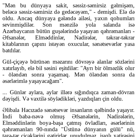
"Mən bu dünyaya sakit, səssiz-səmirsiz gəlmişəm,
beləcə səssiz-səmirsiz də gedəcəyəm," - demişdi. Elə də
oldu. Ancaq dünyaya gələndə ailəsi, yaxın qohumları
sevinmişdilər. Son mənzilə yola salanda isə
Azərbaycanın bütün guşələrində yaşayan qəhrəmanları -
Əfsanələr, Elməddinlər, Nadirələr, təkrar-təkrar
kitablarının çapını istəyən oxucular, sənətsevərlər yasa
batdılar.
Gül-çiçəyə bürünən məzarını dövrəyə alanlar sözlərini
xatırlayıb, elə bil səsini eşitdilər: "Ayrı bir ölməzlik olur
- öləndən sonra yaşamaq. Mən öləndən sonra da
əsərlərimlə yaşayacağam".
... Günlər aylara, aylar illərə sığındıqca zaman-dövran
dəyişdi. Və vaxtilə söylədikləri, yazdıqları çin oldu.
Əlibala Hacızadə sənətsevər insanların qəlbində yaşayır.
İndi baba-nəvə olmuş Əfsanələrin, Nadirələrin,
Elməddinlərin boya-başa çatmış övladları, əsərlərinin
qəhrəmanları 90-nında "Üstünə dünyanın gülü" nü,
təzə-tər çiçəklərini gətirirlər, unudulmaz, işıqlı xatirəsini