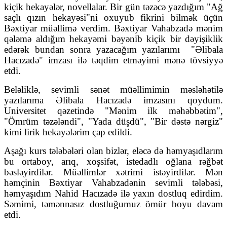
kiçik hekayələr, novellalar. Bir gün təzəcə yazdığım "Ağ
saçlı qızın hekayəsi"ni oxuyub fikrini bilmək üçün
Bəxtiyar müəllimə verdim. Bəxtiyar Vahabzadə mənim
qələmə aldığım hekayəmi bəyənib kiçik bir dəyişiklik
edərək bundan sonra yazacağım yazılarımı
"Əlibala
Hacızadə" imzası ilə təqdim etməyimi mənə tövsiyyə
etdi.
Beləliklə, sevimli sənət müəllimimin məsləhətilə
yazılarıma Əlibala Hacızadə imzasını qoydum.
Universitet qəzetində "Mənim ilk məhəbbətim",
"Ömrüm təzələndi", "Yada düşdü", "Bir dəstə nərgiz"
kimi lirik hekayələrim çap edildi.
Aşağı kurs tələbələri olan bizlər, eləcə də həmyaşıdlarım
bu ortaboy, arıq, xoşsifət, istedadlı oğlana rəğbət
bəsləyirdilər. Müəllimlər xətrimi istəyirdilər. Mən
həmçinin Bəxtiyar Vahabzadənin sevimli tələbəsi,
həmyaşıdım Nahid Hacızadə ilə yaxın dostluq edirdim.
Səmimi, təmənnasız dostluğumuz ömür boyu davam
etdi.