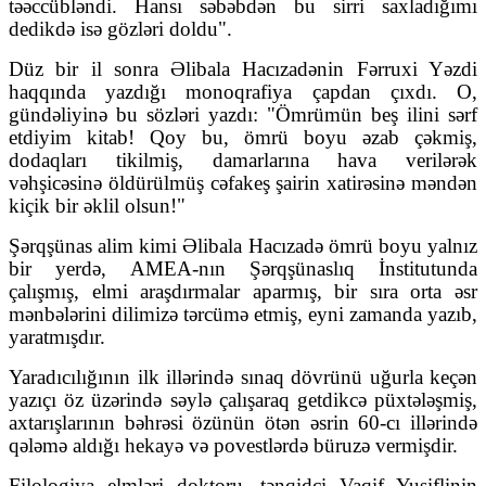
təəccübləndi. Hansı səbəbdən bu sirri saxladığımı
dedikdə isə gözləri doldu".
Düz bir il sonra Əlibala Hacızadənin Fərruxi Yəzdi
haqqında yazdığı monoqrafiya çapdan çıxdı. O,
gündəliyinə bu sözləri yazdı: "Ömrümün beş ilini sərf
etdiyim kitab! Qoy bu, ömrü boyu əzab çəkmiş,
dodaqları tikilmiş, damarlarına hava verilərək
vəhşicəsinə öldürülmüş cəfakeş şairin xatirəsinə məndən
kiçik bir əklil olsun!"
Şərqşünas alim kimi Əlibala Hacızadə ömrü boyu yalnız
bir yerdə, AMEA-nın Şərqşünaslıq İnstitutunda
çalışmış, elmi araşdırmalar aparmış, bir sıra orta əsr
mənbələrini dilimizə tərcümə etmiş, eyni zamanda yazıb,
yaratmışdır.
Yaradıcılığının ilk illərində sınaq dövrünü uğurla keçən
yazıçı öz üzərində səylə çalışaraq getdikcə püxtələşmiş,
axtarışlarının bəhrəsi özünün ötən əsrin 60-cı illərində
qələmə aldığı hekayə və povestlərdə büruzə vermişdir.
Filologiya elmləri doktoru, tənqidçi Vaqif Yusiflinin