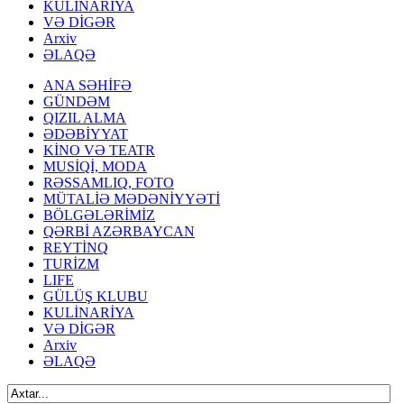
KULİNARİYA
VƏ DİGƏR
Arxiv
ƏLAQƏ
ANA SƏHİFƏ
GÜNDƏM
QIZIL ALMA
ƏDƏBİYYAT
KİNO VƏ TEATR
MUSİQİ, MODA
RƏSSAMLIQ, FOTO
MÜTALİƏ MƏDƏNİYYƏTİ
BÖLGƏLƏRİMİZ
QƏRBİ AZƏRBAYCAN
REYTİNQ
TURİZM
LIFE
GÜLÜŞ KLUBU
KULİNARİYA
VƏ DİGƏR
Arxiv
ƏLAQƏ