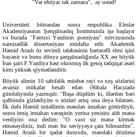
"Var ehtiyac tək zamana",
ay ustad!
Universiteti bitirəndən sonra respublika Elmlər
Akademiyasının Şərqşünaslıq İnstitutunda işə başlayır
və burada "Fərruxi Yəzdinin poeziyası" mövzusunda
namizədlik dissertasiyası müdafiə edir. Akademik
Həmid Araslı öz sevimli tələbəsinin hərtərəfli elmi işini
bəyənir və bunu dünya şərqşünaslığında XX əsr böyük
İran şairi F.Yəzdiyə həsr olunmuş ilk geniş tədqiqat əsəri
kimi yüksək qiymətləndirir.
Böyük alimin 10 səhifəlik müsbət rəyi və xoş sözlərini
əvəzsiz mükafat hesab edən Əlibala Hacızadə
gündəliyində yazmışdı: "Başa düşdüm ki, illərdən bəri
qəlbimdə gizlətdiyim o sözləri artıq ona deyə bilərəm.
İlk dəfə Həmid müəllimin məndən imtahan götürdüyü,
sonra itmiş imtahan vərəqinin yerinə yenisini alıb mənə
verdiyini ona dedim: "O vaxt siz mənə kömək
etməsəydiniz, indi mən bu səviyyəyə çata bilməzdim".
Həmid Araslı bir qədər duruxdu, məndəki dözümə