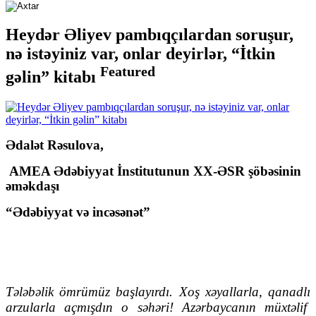
Heydər Əliyev pambıqçılardan soruşur,
nə istəyiniz var, onlar deyirlər, “İtkin
Featured
gəlin” kitabı
Ədalət Rəsulova,
AMEA Ədəbiyyat İnstitutunun XX-ƏSR şöbəsinin
əməkdaşı
“Ədəbiyyat və incəsənət”
Tələbəlik ömrümüz başlayırdı. Xoş xəyallarla, qanadlı
arzularla açmışdın o səhəri! Azərbaycanın müxtəlif