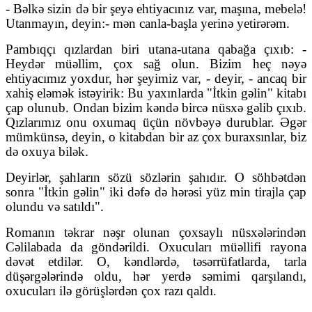
- Bəlkə sizin də bir şeyə ehtiyacınız var, maşına, mebelə!
Utanmayın, deyin:- mən canla-başla yerinə yetirərəm.
Pambıqçı qızlardan biri utana-utana qabağa çıxıb: -
Heydər müəllim, çox sağ olun. Bizim heç nəyə
ehtiyacımız yoxdur, hər şeyimiz var, - deyir, - ancaq bir
xahiş eləmək istəyirik: Bu yaxınlarda "İtkin gəlin" kitabı
çap olunub. Ondan bizim kəndə bircə nüsxə gəlib çıxıb.
Qızlarımız onu oxumaq üçün növbəyə durublar. Əgər
mümkünsə, deyin, o kitabdan bir az çox buraxsınlar, biz
də oxuya bilək.
Deyirlər, şahların sözü sözlərin şahıdır. O söhbətdən
sonra "İtkin gəlin" iki dəfə də hərəsi yüz min tirajla çap
olundu və satıldı".
Romanın təkrar nəşr olunan çoxsaylı nüsxələrindən
Cəlilabada da göndərildi. Oxucuları müəllifi rayona
dəvət etdilər. O, kəndlərdə, təsərrüfatlarda, tarla
düşərgələrində oldu, hər yerdə səmimi qarşılandı,
oxucuları ilə görüşlərdən çox razı qaldı.