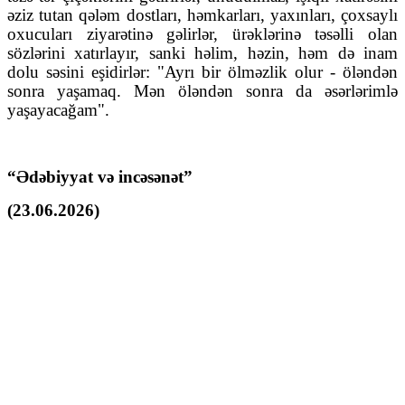
əziz tutan qələm dostları, həmkarları, yaxınları, çoxsaylı
oxucuları ziyarətinə gəlirlər, ürəklərinə təsəlli olan
sözlərini xatırlayır, sanki həlim, həzin, həm də inam
dolu səsini eşidirlər: "Ayrı bir ölməzlik olur - öləndən
sonra yaşamaq. Mən öləndən sonra da əsərlərimlə
yaşayacağam".
“Ədəbiyyat və incəsənət”
(23.06.2026)