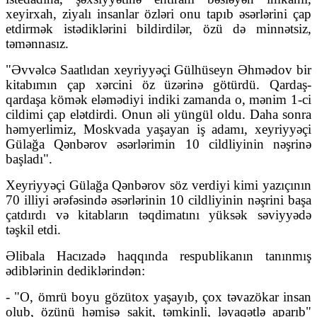
xeyirxah, ziyalı insanlar özləri onu tapıb əsərlərini çap
etdirmək istədiklərini bildirdilər, özü də minnətsiz,
təmənnasız.
"Əvvəlcə Saatlıdan xeyriyyəçi Gülhüseyn Əhmədov bir
kitabımın çap xərcini öz üzərinə götürdü. Qardaş-
qardaşa kömək eləmədiyi indiki zamanda o, mənim 1-ci
cildimi çap elətdirdi. Onun əli yüngül oldu. Daha sonra
həmyerlimiz, Moskvada yaşayan iş adamı, xeyriyyəçi
Gülağa Qənbərov əsərlərimin 10 cildliyinin nəşrinə
başladı".
Xeyriyyəçi Gülağa Qənbərov söz verdiyi kimi yazıçının
70 illiyi ərəfəsində əsərlərinin 10 cildliyinin nəşrini başa
çatdırdı və kitabların təqdimatını yüksək səviyyədə
təşkil etdi.
Əlibala Hacızadə haqqında respublikanın tanınmış
ədiblərinin dediklərindən:
- "O, ömrü boyu gözütox yaşayıb, çox təvazökar insan
olub, özünü həmişə sakit, təmkinli, ləyaqətlə aparıb"