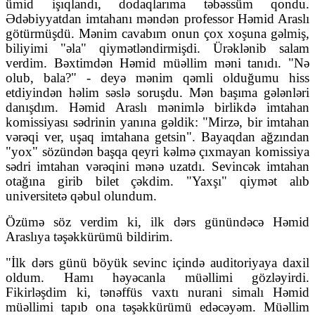
ümid işıqlandı, dodaqlarıma təbəssüm qondu.
Ədəbiyyatdan imtahanı məndən professor Həmid Araslı
götürmüşdü. Mənim cavabım onun çox xoşuna gəlmiş,
biliyimi "əla" qiymətləndirmişdi. Ürəklənib salam
verdim. Bəxtimdən Həmid müəllim məni tanıdı. "Nə
olub, bala?" - deyə mənim qəmli olduğumu hiss
etdiyindən həlim səslə soruşdu. Mən başıma gələnləri
danışdım. Həmid Araslı mənimlə birlikdə imtahan
komissiyası sədrinin yanına gəldik: "Mirzə, bir imtahan
vərəqi ver, uşaq imtahana getsin". Bayaqdan ağzından
"yox" sözündən başqa qeyri kəlmə çıxmayan komissiya
sədri imtahan vərəqini mənə uzatdı. Sevincək imtahan
otağına girib bilet çəkdim. "Yaxşı" qiymət alıb
universitetə qəbul olundum.
Özümə söz verdim ki, ilk dərs günündəcə Həmid
Araslıya təşəkkürümü bildirim.
"İlk dərs günü böyük sevinc içində auditoriyaya daxil
oldum. Hamı həyəcanla müəllimi gözləyirdi.
Fikirləşdim ki, tənəffüs vaxtı nurani simalı Həmid
müəllimi tapıb ona təşəkkürümü edəcəyəm. Müəllim