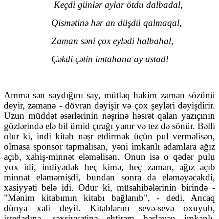
Keçdi günlər aylar ötdu dalbadal,
Qismətinə hər an düşdü qalmaqal,
Zaman səni çox eylədi halbahal,
Çəkdi çətin imtahana ay ustad!
Amma sən saydığını say, mütləq hakim zaman sözünü
deyir, zəmanə - dövran dəyişir və çox şeyləri dəyişdirir.
Uzun müddət əsərlərinin nəşrinə həsrət qalan yazıçının
gözlərində elə bil ümid çırağı yanır və tez də sönür. Bəlli
olur ki, indi kitab nəşr etdirmək üçün pul verməlisən,
olmasa sponsor tapmalısan, yəni imkanlı adamlara ağız
açıb, xahiş-minnət eləməlisən. Onun isə o qədər pulu
yox idi, indiyədək heç kimə, heç zaman, ağız açıb
minnət eləməmişdi, bundan sonra da eləməyəcəkdi,
xasiyyəti belə idi. Odur ki, müsahibələrinin birində -
"Mənim kitabımın kitabı bağlanıb", - dedi. Ancaq
dünya xali deyil. Kitablarını sevə-sevə oxuyub,
istedadına, şəxsiyyətinə ehtiram bəsləyən imkanlı,