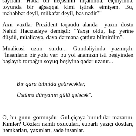
sayıram. Hətta bir neçəsinin nişanında, elçiliyində,
toyunda bir ağsaqqal kimi iştirak etmişəm. Bu,
məhəbbət deyil, mükafat deyil, bəs nədir?"
Axır vaxtlar Prezident təqaüdü alanda
yaxın dostu
Nahid Hacızadəyə demişdi: "Yaxşı oldu, lap yerinə
düşdü, müalicəyə, dava-dərmana çatdıra bilmirdim".
Müalicəsi uzun sürdü... Gündəliyində yazmışdı:
"İnsanların bir yolu var: bu yol anamızın isti beşiyindən
başlayıb torpağın soyuq beşiyinə qədər uzanır...
Bir qara tabutda gətirəcəklər,
Üstümə dünyanın gülü gələcək".
O, bu günü görmüşdü. Gül-çiçəyə bürüdülər məzarını.
Kimlər? Gözləri nəmli oxucuları, etibarlı yazıçı dostları,
həmkarları, yaxınları, sadə insanlar.