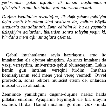
yerlərindən gələn uşaqlar ilk dərsin başlanmasını
gözləyirdi. Hamı bir-birinə yad nəzərlərlə baxırdı.
Doğma kəndindən ayrıldığım, ilk dəfə şəhərə gəldiyim
üçün qərib bir adam kimi sıxılsam da, qəlbim böyük
arzularla qanadlanırdı. Zənn edirdim ki, bu az yaşımda
üzləşdiyim acılardan, itkilərdən sonra taleyim yəqin ki,
bir daha məni ağır sınaqlara çəkməz...
Qəbul imtahanlarına səylə hazırlaşmış, artıq üç
imtahandan əla qiymət almışdım. Axırıncı imtahanı da
yaxşı versəydim, universitetə qəbul olunacaqdım. Lakin
həmin gün imtahan vərəqini itirdim. İmtahan
komissiyasının sədri mənə yeni vərəq vermədi. Əvvəl
prorektora, sonra rektora müraciət etsəm də, onlardan
müsbət cavab almadım.
Zənnimdə yanıldığımı düşünə-düşünə naəlac halda
pillələri enirdim. Ayaqlarım keyimişdi elə bil, ürəyim
sıxılırdı. Birdən Həmid müəllimi gördüm. Gözlərimdə