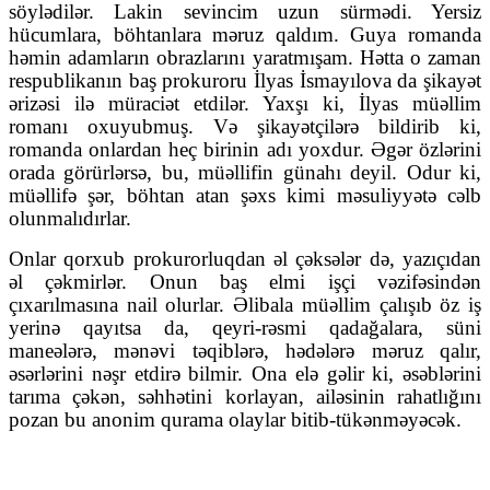
söylədilər. Lakin sevincim uzun sürmədi. Yersiz
hücumlara, böhtanlara məruz qaldım. Guya romanda
həmin adamların obrazlarını yaratmışam. Hətta o zaman
respublikanın baş prokuroru İlyas İsmayılova da şikayət
ərizəsi ilə müraciət etdilər. Yaxşı ki, İlyas müəllim
romanı oxuyubmuş. Və şikayətçilərə bildirib ki,
romanda onlardan heç birinin adı yoxdur. Əgər özlərini
orada görürlərsə, bu, müəllifin günahı deyil. Odur ki,
müəllifə şər, böhtan atan şəxs kimi məsuliyyətə cəlb
olunmalıdırlar.
Onlar qorxub prokurorluqdan əl çəksələr də, yazıçıdan
əl çəkmirlər. Onun baş elmi işçi vəzifəsindən
çıxarılmasına nail olurlar. Əlibala müəllim çalışıb öz iş
yerinə qayıtsa da, qeyri-rəsmi qadağalara, süni
maneələrə, mənəvi təqiblərə, hədələrə məruz qalır,
əsərlərini nəşr etdirə bilmir. Ona elə gəlir ki, əsəblərini
tarıma çəkən, səhhətini korlayan, ailəsinin rahatlığını
pozan bu anonim qurama olaylar bitib-tükənməyəcək.