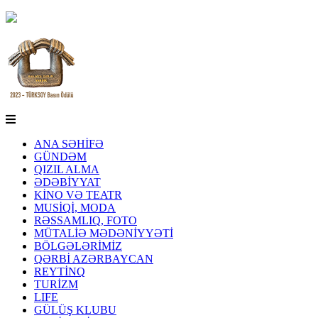
ANA SƏHİFƏ
GÜNDƏM
QIZIL ALMA
ƏDƏBİYYAT
KİNO VƏ TEATR
MUSİQİ, MODA
RƏSSAMLIQ, FOTO
MÜTALİƏ MƏDƏNİYYƏTİ
BÖLGƏLƏRİMİZ
QƏRBİ AZƏRBAYCAN
REYTİNQ
TURİZM
LIFE
GÜLÜŞ KLUBU