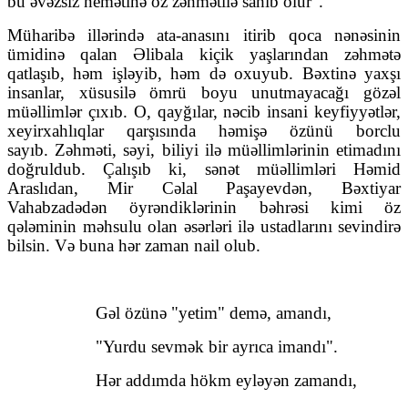
bu əvəzsiz nemətinə öz zəhmətilə sahib olur".
Müharibə illərində ata-anasını itirib qoca nənəsinin
ümidinə qalan Əlibala kiçik yaşlarından zəhmətə
qatlaşıb, həm işləyib, həm də oxuyub. Bəxtinə yaxşı
insanlar, xüsusilə ömrü boyu unutmayacağı gözəl
müəllimlər çıxıb. O, qayğılar, nəcib insani keyfiyyətlər,
xeyirxahlıqlar qarşısında həmişə özünü borclu
sayıb. Zəhməti, səyi, biliyi ilə müəllimlərinin etimadını
doğruldub. Çalışıb ki, sənət müəllimləri Həmid
Araslıdan, Mir Cəlal Paşayevdən, Bəxtiyar
Vahabzadədən öyrəndiklərinin bəhrəsi kimi öz
qələminin məhsulu olan əsərləri ilə ustadlarını sevindirə
bilsin. Və buna hər zaman nail olub.
Gəl özünə "yetim" demə, amandı,
"Yurdu sevmək bir ayrıca imandı".
Hər addımda hökm eyləyən zamandı,