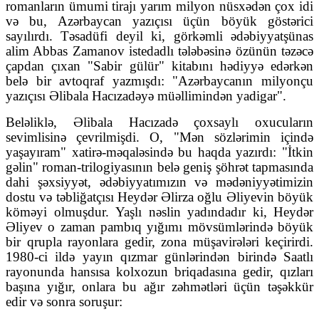
romanların ümumi tirajı yarım milyon nüsxədən çox idi
və bu, Azərbaycan yazıçısı üçün böyük göstərici
sayılırdı. Təsadüfi deyil ki, görkəmli ədəbiyyatşünas
alim Abbas Zamanov istedadlı tələbəsinə özünün təzəcə
çapdan çıxan "Sabir gülür" kitabını hədiyyə edərkən
belə bir avtoqraf yazmışdı: "Azərbaycanın milyonçu
yazıçısı Əlibala Hacızadəyə müəllimindən yadigar".
Beləliklə, Əlibala Hacızadə çoxsaylı oxucuların
sevimlisinə çevrilmişdi. O, "Mən sözlərimin içində
yaşayıram" xatirə-məqaləsində bu haqda yazırdı: "İtkin
gəlin" roman-trilogiyasının belə geniş şöhrət tapmasında
dahi şəxsiyyət, ədəbiyyatımızın və mədəniyyətimizin
dostu və təbliğatçısı Heydər Əlirza oğlu Əliyevin böyük
köməyi olmuşdur. Yaşlı nəslin yadındadır ki, Heydər
Əliyev o zaman pambıq yığımı mövsümlərində böyük
bir qrupla rayonlara gedir, zona müşavirələri keçirirdi.
1980-ci ildə yayın qızmar günlərindən birində Saatlı
rayonunda hansısa kolxozun briqadasına gedir, qızları
başına yığır, onlara bu ağır zəhmətləri üçün təşəkkür
edir və sonra soruşur: