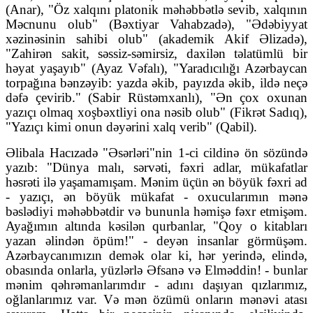
(Anar), "Öz xalqını platonik məhəbbətlə sevib, xalqının
Məcnunu olub" (Bəxtiyar Vahabzadə), "Ədəbiyyat
xəzinəsinin sahibi olub" (akademik Akif Əlizadə),
"Zahirən sakit, səssiz-səmirsiz, daxilən təlatümlü bir
həyat yaşayıb" (Ayaz Vəfalı), "Yaradıcılığı Azərbaycan
torpağına bənzəyib: yazda əkib, payızda əkib, ildə neçə
dəfə çevirib." (Sabir Rüstəmxanlı), "Ən çox oxunan
yazıçı olmaq xoşbəxtliyi ona nəsib olub" (Fikrət Sadıq),
"Yazıçı kimi onun dəyərini xalq verib" (Qabil).
Əlibala Hacızadə "Əsərləri"nin 1-ci cildinə ön sözündə
yazıb: "Dünya malı, sərvəti, fəxri adlar, mükafatlar
həsrəti ilə yaşamamışam. Mənim üçün ən böyük fəxri ad
- yazıçı, ən böyük mükafat - oxucularımın mənə
bəslədiyi məhəbbətdir və bununla həmişə fəxr etmişəm.
Ayağımın altında kəsilən qurbanlar, "Qoy o kitabları
yazan əlindən öpüm!" - deyən insanlar görmüşəm.
Azərbaycanımızın demək olar ki, hər yerində, elində,
obasında onlarla, yüzlərlə Əfsanə və Elməddin! - bunlar
mənim qəhrəmanlarımdır - adını daşıyan qızlarımız,
oğlanlarımız var. Və mən özümü onların mənəvi atası