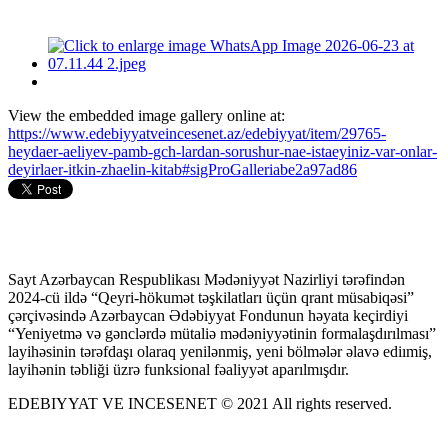
View the embedded image gallery online at:
https://www.edebiyyatveincesenet.az/edebiyyat/item/29765-
heydaer-aeliyev-pamb-gch-lardan-sorushur-nae-istaeyiniz-var-onlar-
deyirlaer-itkin-zhaelin-kitab#sigProGalleriabe2a97ad86
Sayt Azərbaycan Respublikası Mədəniyyət Nazirliyi tərəfindən
2024-cü ildə “Qeyri-hökumət təşkilatları üçün qrant müsabiqəsi”
çərçivəsində Azərbaycan Ədəbiyyat Fondunun həyata keçirdiyi
“Yeniyetmə və gənclərdə mütaliə mədəniyyətinin formalaşdırılması”
layihəsinin tərəfdaşı olaraq yenilənmiş, yeni bölmələr əlavə ediımiş,
layihənin təbliği üzrə funksional fəaliyyət aparılmışdır.
EDEBIYYAT VE INCESENET © 2021 All rights reserved.