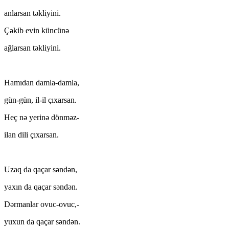
anlarsan təkliyini.
Çəkib evin küncünə
ağlarsan təkliyini.
Hamıdan damla-damla,
gün-gün, il-il çıxarsan.
Heç nə yerinə dönməz-
ilan dili çıxarsan.
Uzaq da qaçar səndən,
yaxın da qaçar səndən.
Dərmanlar ovuc-ovuc,-
yuxun da qaçar səndən.