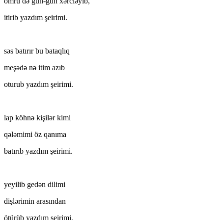
ömrü də gün-gün xərcləyib,
itirib yazdım şeirimi.
səs batırır bu bataqlıq
meşədə nə itim azıb
oturub yazdım şeirimi.
lap köhnə kişilər kimi
qələmimi öz qanıma
batırıb yazdım şeirimi.
yeyilib gedən dilimi
dişlərimin arasından
ötürüb yazdım şeirimi.