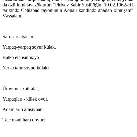
da özü kimi təvazökardır: “Piriyev Sabir Yusif öğlu. 10.02.1962-ci il
tarixində Cəlilabad rayonunun Adnalı kəndində anadan olmuşam”.
Vəssalam.
Sarı-sarı ağacları
Yarpaq-yarpaq soyur külək.
Bəlkə elə isinməyə
Yer axtarır soyuq külək?
Ürəyimi - xatirələr,
Yarpaqları - külək ovur.
Adamların arasıynan
Tale məni hara qovur?