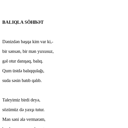
BALIQLA SÖHBƏT
Dənizdən başqa kim var ki,-
bir sənsən, bir mən yuxusuz,
gəl otur danışaq, balıq.
Qum üstdə balıqqulağı,
suda səsin batıb qalıb.
Taleyimiz birdi deyə,
sözümüz də yaxşı tutur.
Mən səni ələ vermərəm,