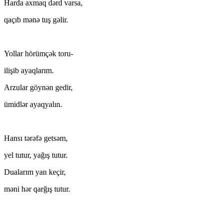
Harda axmaq dərd varsa,
qaçıb mənə tuş gəlir.
Yollar hörümçək toru-
ilişib ayaqlarım.
Arzular göynən gedir,
ümidlər ayaqyalın.
Hansı tərəfə getsəm,
yel tutur, yağış tutur.
Dualarım yan keçir,
məni hər qarğış tutur.