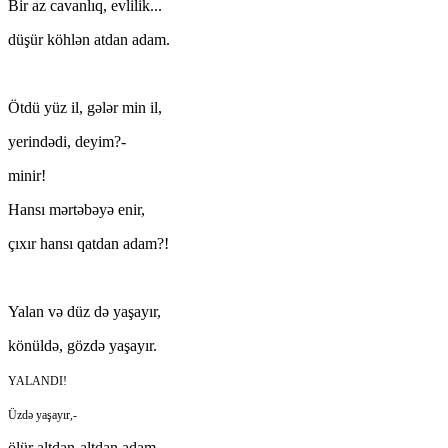
Bir az cavanlıq, evlilik...
düşür köhlən atdan adam.
Ötdü yüz il, gələr min il,
yerindədi, deyim?-
minir!
Hansı mərtəbəyə enir,
çıxır hansı qatdan adam?!
Yalan və düz də yaşayır,
könüldə, gözdə yaşayır.
YALANDI!
Üzdə yaşayır,-
ölür altdan-altdan adam.