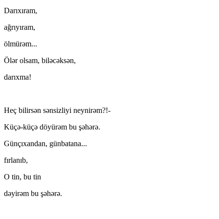
Darıxıram,
ağrıyıram,
ölmürəm...
Ölər olsam, biləcəksən,
darıxma!
Heç bilirsən sənsizliyi neynirəm?!-
Küçə-küçə döyürəm bu şəhərə.
Günçıxandan, günbatana...
fırlanıb,
O tin, bu tin
dəyirəm bu şəhərə.