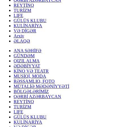
QƏRBİ AZƏRBAYCAN
REYTİNQ
TURİZM
LIFE
GÜLÜŞ KLUBU
KULİNARİYA
VƏ DİGƏR
Arxiv
ƏLAQƏ
ANA SƏHİFƏ
GÜNDƏM
QIZIL ALMA
ƏDƏBİYYAT
KİNO VƏ TEATR
MUSİQİ, MODA
RƏSSAMLIQ, FOTO
MÜTALİƏ MƏDƏNİYYƏTİ
BÖLGƏLƏRİMİZ
QƏRBİ AZƏRBAYCAN
REYTİNQ
TURİZM
LIFE
GÜLÜŞ KLUBU
KULİNARİYA