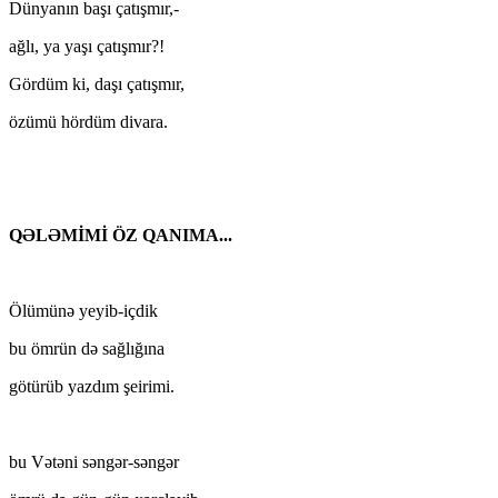
Dünyanın başı çatışmır,-
ağlı, ya yaşı çatışmır?!
Gördüm ki, daşı çatışmır,
özümü hördüm divara.
QƏLƏMİMİ ÖZ QANIMA...
Ölümünə yeyib-içdik
bu ömrün də sağlığına
götürüb yazdım şeirimi.
bu Vətəni səngər-səngər