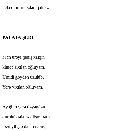
hələ ömrümüzdən qalıb...
PALATA ŞERİ
Mən ürəyi geniş xalqın
küncə sıxılan oğluyam.
Ümidi göydən üzülüb,
Yerə yıxılan oğluyam.
Ayağım yerə dəyəndən
qurulub tələm- düşmürəm.
Əzrayil çoxdan axtarır-,