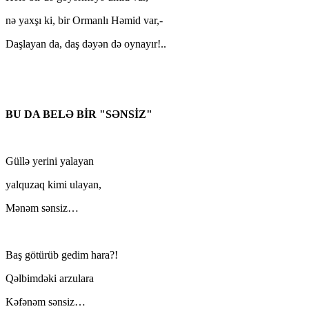
nə yaxşı ki, bir Ormanlı Həmid var,-
Daşlayan da, daş dəyən də oynayır!..
BU DA BELƏ BİR "SƏNSİZ"
Güllə yerini yalayan
yalquzaq kimi ulayan,
Mənəm sənsiz…
Baş götürüb gedim hara?!
Qəlbimdəki arzulara
Kəfənəm sənsiz…