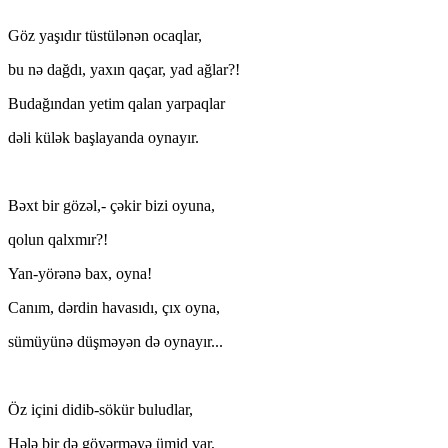
Göz yaşıdır tüstülənən ocaqlar,
bu nə dağdı, yaxın qaçar, yad ağlar?!
Budağından yetim qalan yarpaqlar
dəli külək başlayanda oynayır.
Bəxt bir gözəl,- çəkir bizi oyuna,
qolun qalxmır?!
Yan-yörənə bax, oyna!
Canım, dərdin havasıdı, çıx oyna,
sümüyünə düşməyən də oynayır...
Öz içini didib-sökür buludlar,
Hələ bir də göyərməyə ümid var,