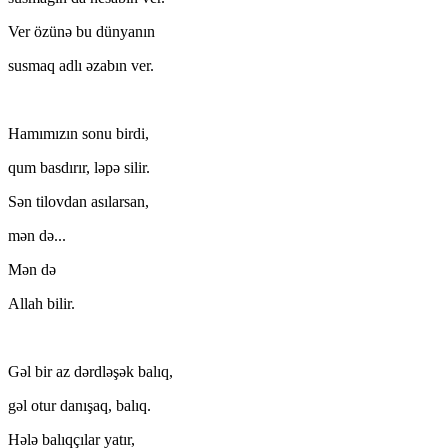
Ver özünə bu dünyanın
susmaq adlı əzabın ver.
Hamımızın sonu birdi,
qum basdırır, ləpə silir.
Sən tilovdan asılarsan,
mən də...
Mən də
Allah bilir.
Gəl bir az dərdləşək balıq,
gəl otur danışaq, balıq.
Hələ balıqçılar yatır,