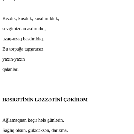
Bezdik, küsdük, küsdürüldük,
sevgimizdən asdırıldıq,
uzaq-uzaq basdırıldıq.
Bu torpağa tapşırarsız
yaxın-yaxın
qalanları
HƏSRƏTİNİN LƏZZƏTİNİ ÇƏKİRƏM
Ağlamaqnan keçir hələ günlərin,
Sağlıq olsun, güləcəksən, darıxma.