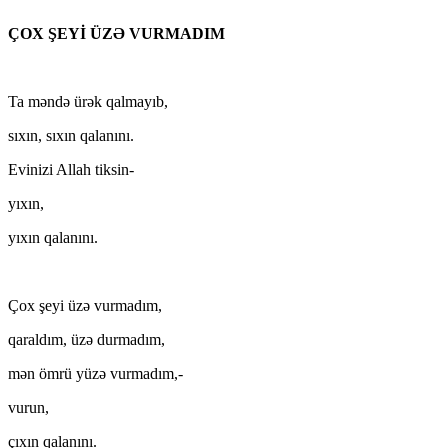
ÇOX ŞEYİ ÜZƏ VURMADIM
Ta məndə ürək qalmayıb,
sıxın, sıxın qalanını.
Evinizi Allah tiksin-
yıxın,
yıxın qalanını.
Çox şeyi üzə vurmadım,
qaraldım, üzə durmadım,
mən ömrü yüzə vurmadım,-
vurun,
çıxın qalanını.