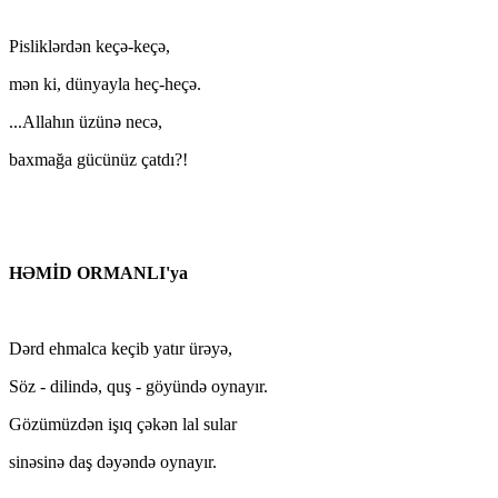
Pisliklərdən keçə-keçə,
mən ki, dünyayla heç-heçə.
...Allahın üzünə necə,
baxmağa gücünüz çatdı?!
HƏMİD ORMANLI'ya
Dərd ehmalca keçib yatır ürəyə,
Söz - dilində, quş - göyündə oynayır.
Gözümüzdən işıq çəkən lal sular
sinəsinə daş dəyəndə oynayır.