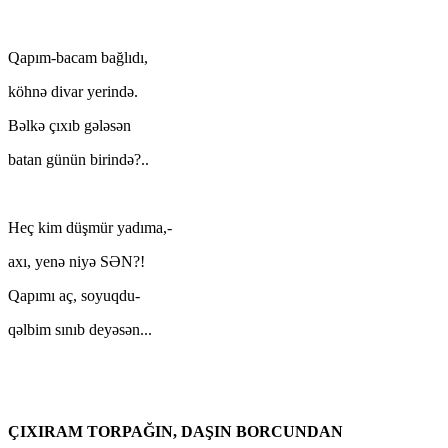
Qapım-bacam bağlıdı,
köhnə divar yerində.
Bəlkə çıxıb gələsən
batan günün birində?..
Heç kim düşmür yadıma,-
axı, yenə niyə SƏN?!
Qapımı aç, soyuqdu-
qəlbim sınıb deyəsən...
ÇIXIRAM TORPAĞIN, DAŞIN BORCUNDAN