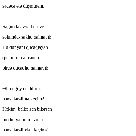
sadəcə ələ düşmürəm.
Sağımda əvvəlki sevgi,
solumda- sağlıq qalmayıb.
Bu dünyanı qucaqlayan
qollarımın arasında
bircə qucaqlıq qalmayıb.
Əlimi göyə qaldırıb,
hansı tərəfimə keçim?
Həkim, bəlkə sən bilərsən
bu dünyanın o üzünə
hansı tərəfindən keçim?..