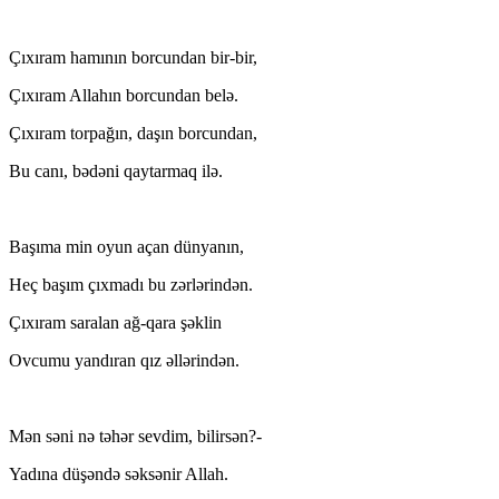
Çıxıram hamının borcundan bir-bir,
Çıxıram Allahın borcundan belə.
Çıxıram torpağın, daşın borcundan,
Bu canı, bədəni qaytarmaq ilə.
Başıma min oyun açan dünyanın,
Heç başım çıxmadı bu zərlərindən.
Çıxıram saralan ağ-qara şəklin
Ovcumu yandıran qız əllərindən.
Mən səni nə təhər sevdim, bilirsən?-
Yadına düşəndə səksənir Allah.