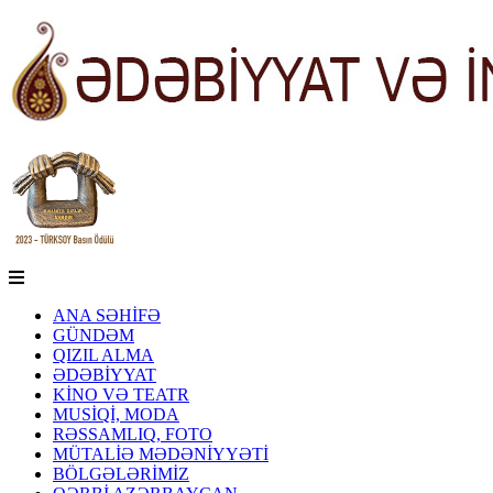
ANA SƏHİFƏ
GÜNDƏM
QIZIL ALMA
ƏDƏBİYYAT
KİNO VƏ TEATR
MUSİQİ, MODA
RƏSSAMLIQ, FOTO
MÜTALİƏ MƏDƏNİYYƏTİ
BÖLGƏLƏRİMİZ