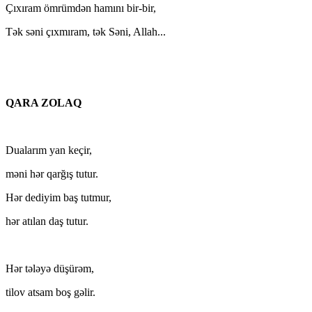
Çıxıram ömrümdən hamını bir-bir,
Tək səni çıxmıram, tək Səni, Allah...
QARA ZOLAQ
Dualarım yan keçir,
məni hər qarğış tutur.
Hər dediyim baş tutmur,
hər atılan daş tutur.
Hər tələyə düşürəm,
tilov atsam boş gəlir.