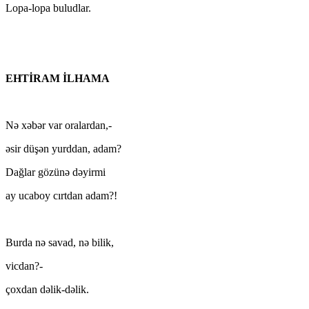
Lopa-lopa buludlar.
EHTİRAM İLHAMA
Nə xəbər var oralardan,-
əsir düşən yurddan, adam?
Dağlar gözünə dəyirmi
ay ucaboy cırtdan adam?!
Burda nə savad, nə bilik,
vicdan?-
çoxdan dəlik-dəlik.