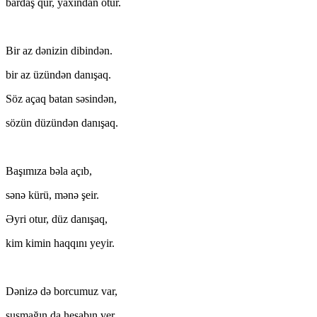
bardaş qur, yaxından otur.
Bir az dənizin dibindən.
bir az üzündən danışaq.
Söz açaq batan səsindən,
sözün düzündən danışaq.
Başımıza bəla açıb,
sənə kürü, mənə şeir.
Əyri otur, düz danışaq,
kim kimin haqqını yeyir.
Dənizə də borcumuz var,
susmağın da hesabın ver.