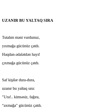
UZANIR BU YALTAQ SIRA
Tutalım məni vurdunuz,
yıxmağa gücünüz çatdı.
Haqdan-ədalətdən hayıf
çıxmağa gücünüz çatdı.
Saf kişilər dura-dura,
uzanır bu yaltaq sıra:
"Ura!.. kimsəsiz, fağıra,
“axmağa" gücünüz çatdı.