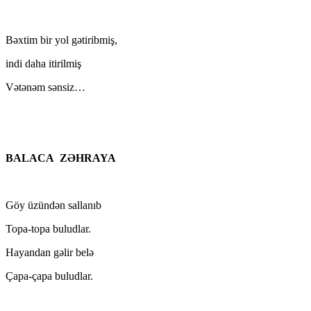
Bəxtim bir yol gətiribmiş,
indi daha itirilmiş
Vətənəm sənsiz…
BALACA ZƏHRAYA
Göy üzündən sallanıb
Topa-topa buludlar.
Hayandan gəlir belə
Çapa-çapa buludlar.