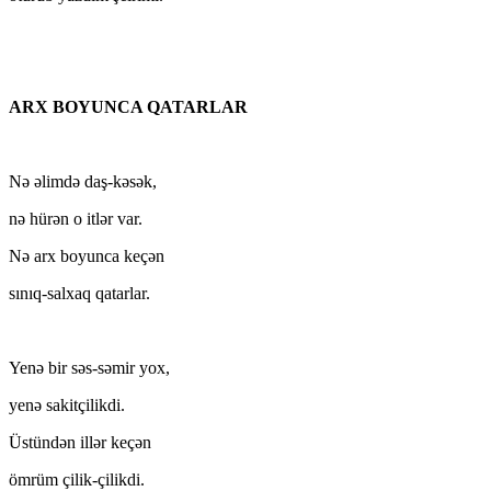
ARX BOYUNCA QATARLAR
Nə əlimdə daş-kəsək,
nə hürən o itlər var.
Nə arx boyunca keçən
sınıq-salxaq qatarlar.
Yenə bir səs-səmir yox,
yenə sakitçilikdi.
Üstündən illər keçən
ömrüm çilik-çilikdi.