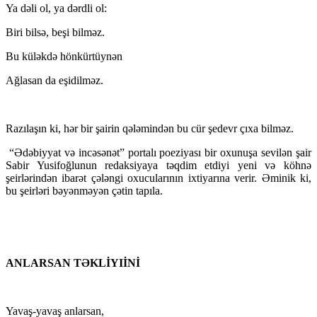
Ya dəli ol, ya dərdli ol:
Biri bilsə, beşi bilməz.
Bu küləkdə hönkürtüynən
Ağlasan da eşidilməz.
Razılaşın ki, hər bir şairin qələmindən bu cür şedevr çıxa bilməz.
“Ədəbiyyat və incəsənət” portalı poeziyası bir oxunuşa sevilən şair
Sabir Yusifoğlunun redaksiyaya təqdim etdiyi yeni və köhnə
şeirlərindən ibarət çələngi oxucularının ixtiyarına verir. Əminik ki,
bu şeirləri bəyənməyən çətin tapıla.
ANLARSAN TƏKLİYIİNİ
Yavaş-yavaş anlarsan,