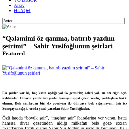
VƏ DİGƏR
Arxiv
ƏLAQƏ
“Qələmimi öz qanıma, batırıb yazdım
şeirimi” – Sabir Yusifoğlunun şeirləri
Featured
Elə şairlər var ki, heç kəsin açdığı yol ilə getmirlər, özləri yol, ən azı cığır açıb
irəliləyirlər. Onların yazdıqları şeirlər həmişə diqqət çəkir, sevilir, yaddaşlara həkk
olunur. Belə şairlərdən biri də poeziyası ilə dünyaya belə sığışmayan, özü isə
Sumqayıta sığışıb orada yazıb yaradan Sabir Yusifoğludur.
Özü haqda “böyük şair”, “məşhur şair” ibarələrinə yer verən, hətta
hansısa divar qəzetindən aldığı mükafatı belə gözə soxan
əksərlərdən fərqli olaraq Sabir Yusifoğlunun yazdığı tərcümeyi-halı