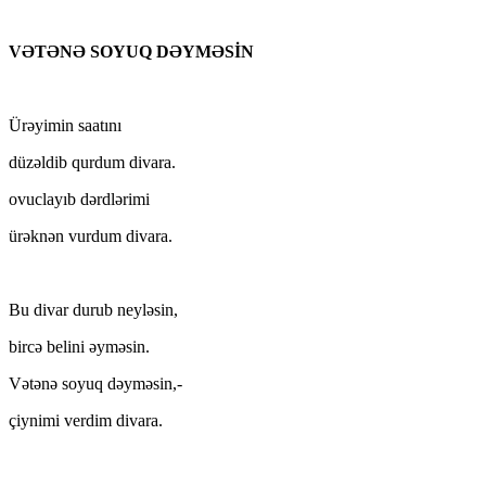
VƏTƏNƏ SOYUQ DƏYMƏSİN
Ürəyimin saatını
düzəldib qurdum divara.
ovuclayıb dərdlərimi
ürəknən vurdum divara.
Bu divar durub neyləsin,
bircə belini əyməsin.
Vətənə soyuq dəyməsin,-
çiynimi verdim divara.