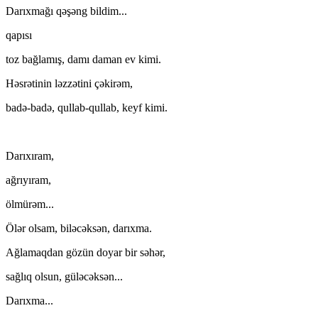
Darıxmağı qəşəng bildim...
qapısı
toz bağlamış, damı daman ev kimi.
Həsrətinin ləzzətini çəkirəm,
badə-badə, qullab-qullab, keyf kimi.
Darıxıram,
ağrıyıram,
ölmürəm...
Ölər olsam, biləcəksən, darıxma.
Ağlamaqdan gözün doyar bir səhər,
sağlıq olsun, güləcəksən...
Darıxma...