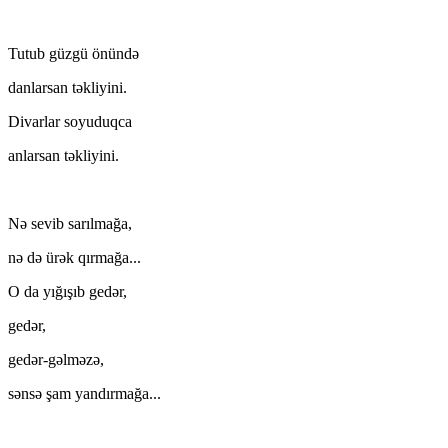
Tutub güzgü önündə
danlarsan təkliyini.
Divarlar soyuduqca
anlarsan təkliyini.
Nə sevib sarılmağa,
nə də ürək qırmağa...
O da yığışıb gedər,
gedər,
gedər-gəlməzə,
sənsə şam yandırmağa...