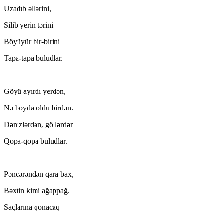
Uzadıb əllərini,
Silib yerin tərini.
Böyüyür bir-birini
Tapa-tapa buludlar.
Göyü ayırdı yerdən,
Nə boyda oldu birdən.
Dənizlərdən, göllərdən
Qopa-qopa buludlar.
Pəncərəndən qara bax,
Bəxtin kimi ağappağ.
Saçlarına qonacaq