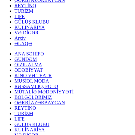
QƏRBİ AZƏRBAYCAN
REYTİNQ
TURİZM
LIFE
GÜLÜŞ KLUBU
KULİNARİYA
VƏ DİGƏR
Arxiv
ƏLAQƏ
ANA SƏHİFƏ
GÜNDƏM
QIZIL ALMA
ƏDƏBİYYAT
KİNO VƏ TEATR
MUSİQİ, MODA
RƏSSAMLIQ, FOTO
MÜTALİƏ MƏDƏNİYYƏTİ
BÖLGƏLƏRİMİZ
QƏRBİ AZƏRBAYCAN
REYTİNQ
TURİZM
LIFE
GÜLÜŞ KLUBU
KULİNARİYA