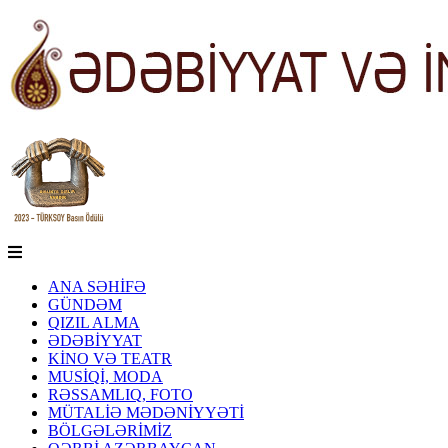
ANA SƏHİFƏ
GÜNDƏM
QIZIL ALMA
ƏDƏBİYYAT
KİNO VƏ TEATR
MUSİQİ, MODA
RƏSSAMLIQ, FOTO
MÜTALİƏ MƏDƏNİYYƏTİ
BÖLGƏLƏRİMİZ