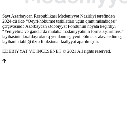
Sayt Azərbaycan Respublikası Mədəniyyət Nazirliyi tərəfindən
2024-cü ildə “Qeyri-hökumət təşkilatları üçün qrant müsabiqəsi”
çərçivəsində Azərbaycan Ədəbiyyat Fondunun həyata keçirdiyi
“Yeniyetmə və gənclərdə mütaliə mədəniyyətinin formalaşdırılması”
layihəsinin tərəfdaşı olaraq yenilənmiş, yeni bölmələr əlavə ediımiş,
layihənin təbliği üzrə funksional fəaliyyət aparılmışdır.
EDEBIYYAT VE INCESENET © 2021 All rights reserved.