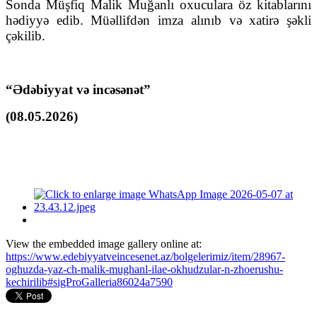
Sonda Müşfiq Malik Muğanlı oxuculara öz kitablarını
hədiyyə edib. Müəllifdən imza alınıb və xatirə şəkli
çəkilib.
“Ədəbiyyat və incəsənət”
(08.05.2026)
View the embedded image gallery online at:
https://www.edebiyyatveincesenet.az/bolgelerimiz/item/28967-
oghuzda-yaz-ch-malik-mughanl-ilae-okhudzular-n-zhoerushu-
kechirilib#sigProGalleria86024a7590