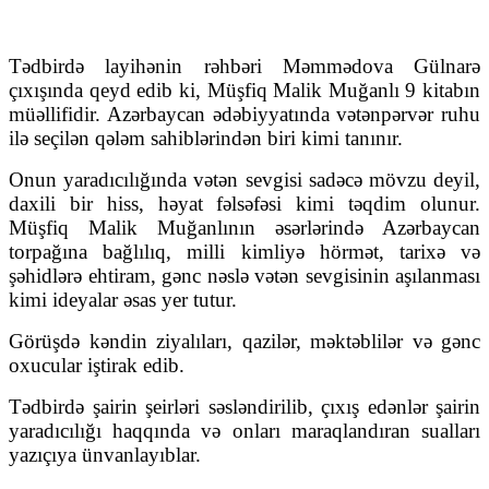
Tədbirdə layihənin rəhbəri Məmmədova Gülnarə
çıxışında qeyd edib ki, Müşfiq Malik Muğanlı 9 kitabın
müəllifidir. Azərbaycan ədəbiyyatında vətənpərvər ruhu
ilə seçilən qələm sahiblərindən biri kimi tanınır.
Onun yaradıcılığında vətən sevgisi sadəcə mövzu deyil,
daxili bir hiss, həyat fəlsəfəsi kimi təqdim olunur.
Müşfiq Malik Muğanlının əsərlərində Azərbaycan
torpağına bağlılıq, milli kimliyə hörmət, tarixə və
şəhidlərə ehtiram, gənc nəslə vətən sevgisinin aşılanması
kimi ideyalar əsas yer tutur.
Görüşdə kəndin ziyalıları, qazilər, məktəblilər və gənc
oxucular iştirak edib.
Tədbirdə şairin şeirləri səsləndirilib, çıxış edənlər şairin
yaradıcılığı haqqında və onları maraqlandıran sualları
yazıçıya ünvanlayıblar.