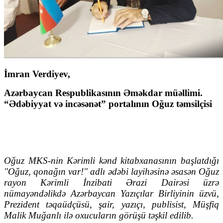
İmran Verdiyev,
Azərbaycan Respublikasının Əməkdar müəllimi.
“Ədəbiyyat və incəsənət” portalının Oğuz təmsilçisi
Oğuz MKS-nin Kərimli kənd kitabxanasının başlatdığı
"Oğuz, qonağın var!" adlı ədəbi layihəsinə əsasən Oğuz
rayon Kərimli İnzibati Ərazi Dairəsi üzrə
nümayəndəlikdə Azərbaycan Yazıçılar Birliyinin üzvü,
Prezident təqaüdçüsü, şair, yazıçı, publisist, Müşfiq
Malik Muğanlı ilə oxucuların görüşü təşkil edilib.