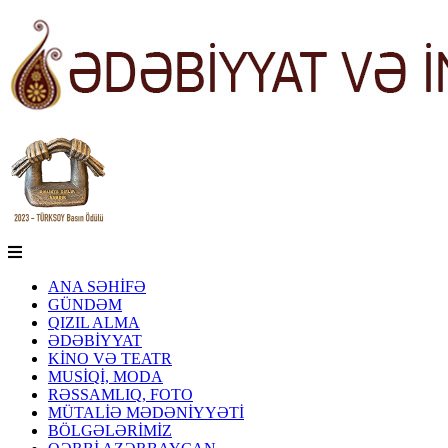
ANA SƏHİFƏ
GÜNDƏM
QIZIL ALMA
ƏDƏBİYYAT
KİNO VƏ TEATR
MUSİQİ, MODA
RƏSSAMLIQ, FOTO
MÜTALİƏ MƏDƏNİYYƏTİ
BÖLGƏLƏRİMİZ