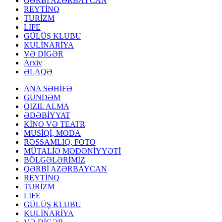
QƏRBİ AZƏRBAYCAN
REYTİNQ
TURİZM
LIFE
GÜLÜŞ KLUBU
KULİNARİYA
VƏ DİGƏR
Arxiv
ƏLAQƏ
ANA SƏHİFƏ
GÜNDƏM
QIZIL ALMA
ƏDƏBİYYAT
KİNO VƏ TEATR
MUSİQİ, MODA
RƏSSAMLIQ, FOTO
MÜTALİƏ MƏDƏNİYYƏTİ
BÖLGƏLƏRİMİZ
QƏRBİ AZƏRBAYCAN
REYTİNQ
TURİZM
LIFE
GÜLÜŞ KLUBU
KULİNARİYA