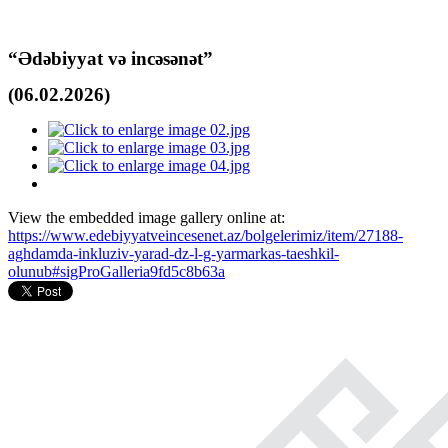
“Ədəbiyyat və incəsənət”
(06.02.2026)
View the embedded image gallery online at:
https://www.edebiyyatveincesenet.az/bolgelerimiz/item/27188-
aghdamda-inkluziv-yarad-dz-l-g-yarmarkas-taeshkil-
olunub#sigProGalleria9fd5c8b63a