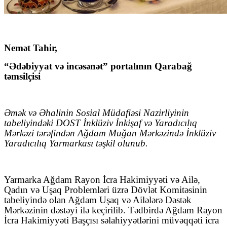
Nemət Tahir,
“Ədəbiyyat və incəsənət” portalının Qarabağ
təmsilçisi
Əmək və Əhalinin Sosial Müdafiəsi Nazirliyinin
tabeliyindəki DOST İnklüziv İnkişaf və Yaradıcılıq
Mərkəzi tərəfindən Ağdam Muğan Mərkəzində İnklüziv
Yaradıcılıq Yarmarkası təşkil olunub.
Yarmarka Ağdam Rayon İcra Hakimiyyəti və Ailə,
Qadın və Uşaq Problemləri üzrə Dövlət Komitəsinin
tabeliyində olan Ağdam Uşaq və Ailələrə Dəstək
Mərkəzinin dəstəyi ilə keçirilib. Tədbirdə Ağdam Rayon
İcra Hakimiyyəti Başçısı səlahiyyətlərini müvəqqəti icra