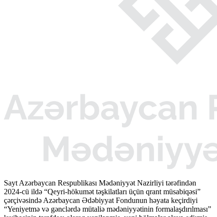
Sayt Azərbaycan Respublikası Mədəniyyət Nazirliyi tərəfindən
2024-cü ildə “Qeyri-hökumət təşkilatları üçün qrant müsabiqəsi”
çərçivəsində Azərbaycan Ədəbiyyat Fondunun həyata keçirdiyi
“Yeniyetmə və gənclərdə mütaliə mədəniyyətinin formalaşdırılması”