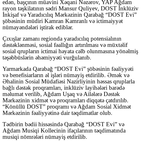
edən, başçının müavini Xəqani Nəzərov, YAP Ağdam
rayon təşkilatının sədri Mansur Quliyev, DOST İnklüziv
İnkişaf və Yaradıcılıq Mərkəzinin Qarabağ “DOST Evi”
şöbəsinin müdiri Kamran Kamranlı və ictimaiyyət
nümayəndələri iştirak ediblər.
Çıxışlar zamanı regionda yaradıcılıq potensialının
dəstəklənməsi, sosial fəallığın artırılması və müxtəlif
sosial qrupların ictimai həyata cəlb olunmasına yönəlmiş
təşəbbüslərin əhəmiyyəti vurğulanıb.
Yarmarkada Qarabağ “DOST Evi” şöbəsinin fəaliyyəti
və benefisiarların əl işləri nümayiş etdirilib. Əmək və
Əhalinin Sosial Müdafiəsi Nazirliyinin həssas qruplarla
bağlı dəstək proqramları, inklüziv layihələri barədə
məlumat verilib, Ağdam Uşaq və Ailələrə Dəstək
Mərkəzinin xidmət və proqramları diqqətə çatdırılıb.
“Könüllü DOST” proqramı və Ağdam Sosial Xidmət
Mərkəzinin fəaliyyətinə dair təqdimatlar olub.
Tədbirin bədii hissəsində Qarabağ “DOST Evi” və
Ağdam Musiqi Kollecinin ifaçılarının təqdimatında
musiqi nömrələri nümayiş etdirilib.