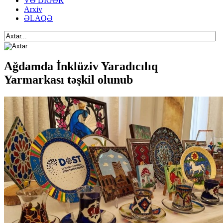
VƏ DİGƏR
Arxiv
ƏLAQƏ
Ağdamda İnklüziv Yaradıcılıq
Yarmarkası təşkil olunub