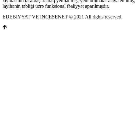
layihəsinin tərəfdaşı olaraq yenilənmiş, yeni bölmələr əlavə ediımiş,
layihənin təbliği üzrə funksional fəaliyyət aparılmışdır.
EDEBIYYAT VE INCESENET © 2021 All rights reserved.