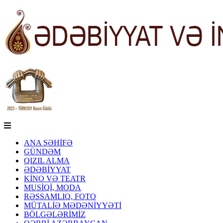
ANA SƏHİFƏ
GÜNDƏM
QIZIL ALMA
ƏDƏBİYYAT
KİNO VƏ TEATR
MUSİQİ, MODA
RƏSSAMLIQ, FOTO
MÜTALİƏ MƏDƏNİYYƏTİ
BÖLGƏLƏRİMİZ