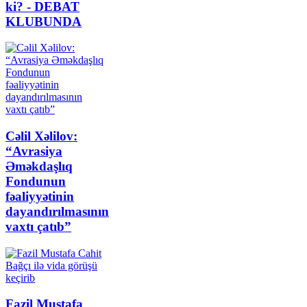
ki? - DEBAT
KLUBUNDA
Cəlil Xəlilov:
“Avrasiya
Əməkdaşlıq
Fondunun
fəaliyyətinin
dayandırılmasının
vaxtı çatıb”
Fazil Mustafa