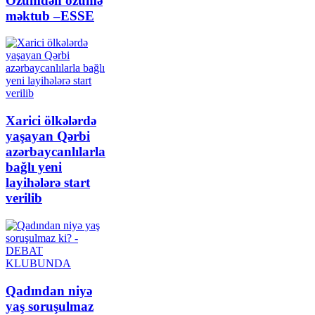
Özümdən özümə
məktub –ESSE
Xarici ölkələrdə
yaşayan Qərbi
azərbaycanlılarla
bağlı yeni
layihələrə start
verilib
Qadından niyə
yaş soruşulmaz