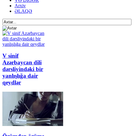
VƏ DİGƏR
Arxiv
ƏLAQƏ
V sinif
Azərbaycan dili
dərsliyindəki bir
yanlışlığa dair
qeydlər