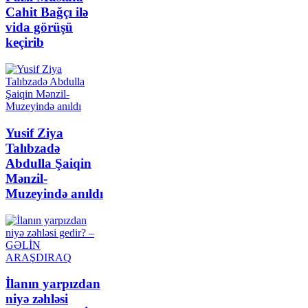
Cahit Bağçı ilə
vida görüşü
keçirib
Yusif Ziya
Talıbzadə
Abdulla Şaiqin
Mənzil-
Muzeyində anıldı
İlanın yarpızdan
niyə zəhləsi