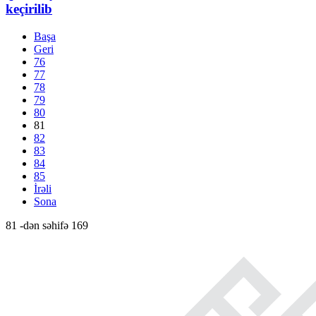
keçirilib
Başa
Geri
76
77
78
79
80
81
82
83
84
85
İrəli
Sona
81 -dən səhifə 169