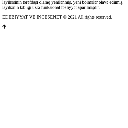
layihəsinin tərəfdaşı olaraq yenilənmiş, yeni bölmələr əlavə ediımiş,
layihənin təbliği üzrə funksional fəaliyyət aparılmışdır.
EDEBIYYAT VE INCESENET © 2021 All rights reserved.