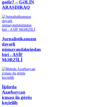
gedir? – GƏLİN
ARAŞDIRAQ
Jurnalistikamızın
dəyərli
nümayəndələrindən
biri - ASİF
MƏRZİLİ
İğdırda
Azərbaycan
icması ilə görüş
keçirilib