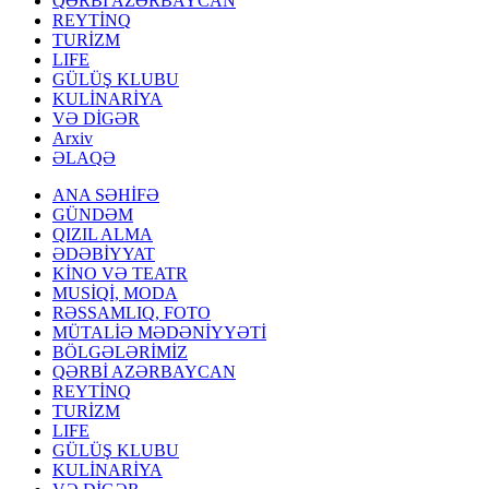
QƏRBİ AZƏRBAYCAN
REYTİNQ
TURİZM
LIFE
GÜLÜŞ KLUBU
KULİNARİYA
VƏ DİGƏR
Arxiv
ƏLAQƏ
ANA SƏHİFƏ
GÜNDƏM
QIZIL ALMA
ƏDƏBİYYAT
KİNO VƏ TEATR
MUSİQİ, MODA
RƏSSAMLIQ, FOTO
MÜTALİƏ MƏDƏNİYYƏTİ
BÖLGƏLƏRİMİZ
QƏRBİ AZƏRBAYCAN
REYTİNQ
TURİZM
LIFE
GÜLÜŞ KLUBU
KULİNARİYA