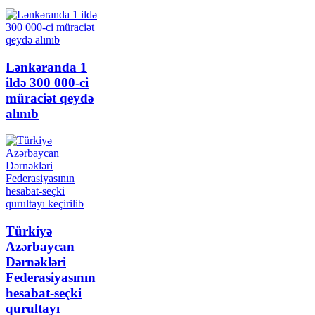
Lənkəranda 1
ildə 300 000-ci
müraciət qeydə
alınıb
Türkiyə
Azərbaycan
Dərnəkləri
Federasiyasının
hesabat-seçki
qurultayı