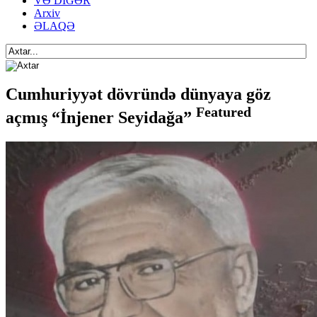
VƏ DİGƏR
Arxiv
ƏLAQƏ
Cumhuriyyət dövründə dünyaya göz
Featured
açmış “İnjener Seyidağa”