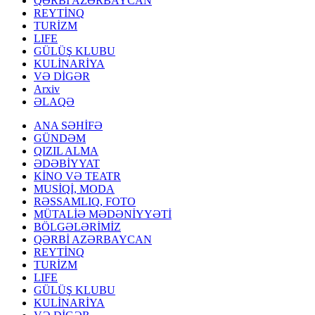
QƏRBİ AZƏRBAYCAN
REYTİNQ
TURİZM
LIFE
GÜLÜŞ KLUBU
KULİNARİYA
VƏ DİGƏR
Arxiv
ƏLAQƏ
ANA SƏHİFƏ
GÜNDƏM
QIZIL ALMA
ƏDƏBİYYAT
KİNO VƏ TEATR
MUSİQİ, MODA
RƏSSAMLIQ, FOTO
MÜTALİƏ MƏDƏNİYYƏTİ
BÖLGƏLƏRİMİZ
QƏRBİ AZƏRBAYCAN
REYTİNQ
TURİZM
LIFE
GÜLÜŞ KLUBU
KULİNARİYA