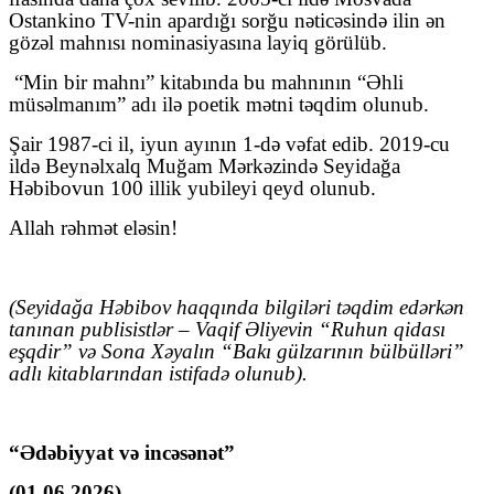
Ostankino TV-nin apardığı sorğu nəticəsində ilin ən
gözəl mahnısı nominasiyasına layiq görülüb
.
“Min bir mahnı” kitabında bu mahnının “Əhli
müsəlmanım” adı ilə poetik mətni təqdim olunub.
Ş
air 1987-ci il, iyun ayının 1-də vəfat edib. 2019-cu
ildə Beynəlxalq Muğam Mərkəzində Seyidağa
Həbibovun 100 illik yubileyi qeyd olunub.
Allah rəhmət eləsin!
(
Seyidağa
Həbibov
haqqında bilgiləri təqdim edərkən
tanınan publisistlər – Vaqif Əliyevin “Ruhun qidası
eşqdir” və Sona Xəyalın “Bakı gülzarının bülbülləri”
adlı kitablarından istifadə olunub
).
“Ədəbiyyat və incəsənət”
(01.06.2026)