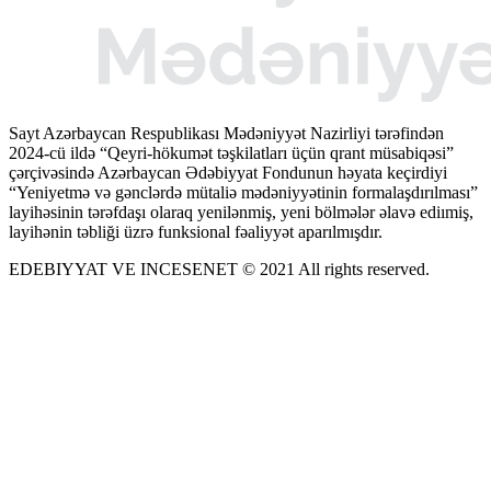
Sayt Azərbaycan Respublikası Mədəniyyət Nazirliyi tərəfindən
2024-cü ildə “Qeyri-hökumət təşkilatları üçün qrant müsabiqəsi”
çərçivəsində Azərbaycan Ədəbiyyat Fondunun həyata keçirdiyi
“Yeniyetmə və gənclərdə mütaliə mədəniyyətinin formalaşdırılması”
layihəsinin tərəfdaşı olaraq yenilənmiş, yeni bölmələr əlavə ediımiş,
layihənin təbliği üzrə funksional fəaliyyət aparılmışdır.
EDEBIYYAT VE INCESENET © 2021 All rights reserved.