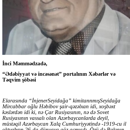
İnci Məmmədzadə,
“Ədəbiyyat və incəsənət” portalının Xəbərlər və
Təqvim şöbəsi
El
aras
ı
nda
“İ
njener
Seyida
ğ
a
”
kimi
tannm
ış
Seyidağa
Mircabbar oğlu Həbibov
şair-qəzəlxan idi, xoşbəxt
kəslərdən idi ki, nə Çar Rusiyasının, nə də Sovet
Rusiyasının vassalı olan Azərbaycanlarda deyil,
müstəqil Azərbaycan Xalq Cumhuriyyətində -
1919-cu il
oktyabrın 26-da
dünyaya göz açmışdı. Özü də Bakının