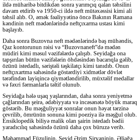
ildə müharibə bitdikdən sonra yarımçıq qalan təhsilini
davam etdirib və 1950-ci ildə neft mütəxəssisi kimi ali
təhsil alıb. O, əmək fəaliyyətinə öncə Bakının Ramana
kəndinin neft mədənlərində neftçıxarma ustası kimi
başlayıb.
Daha sonra Buzovna neft mədənlərində baş mühəndis,
Qaz kontorunun rəisi və “Buzovnaneft”də mədən
müdiri kimi məsul vəzifələrdə çalışıb. Seyidağa ona
tapşırılan bütün vəzifələrin öhdəsindən bacarıqla gəlib,
özünü istedadlı, səriştəli təşkilatçı kimi tanıdıb. Onun
neftçıxartma sahəsində göstərdiyi xidmətlər dövlə
t
tərəfindən layiqincə qiymətləndirilib
,
müxtəlif medallar
və fəxri fərmanlarla təltif olunub.
Seyidağa hələ uşaq yaşlarından, daha sonra yeniyetmə
çağlarından şeirə, ədəbiyyata və incəsənətə böyük maraq
göstərib. Bu məşğuliyyət sonralar onun həyat tərzinə
çevrilib, ömrünün sonuna kimi poeziya ilə məşğul olub.
Ensiklopedik biliyə malik olan şairin istedadı bədii
yaradıcılıq sahəsində özünü daha çox büruzə verib.
Məhəmməd Füzulinin, Seyid Əzim Şirvaninin, Əliağa