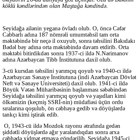
köklü kəndlərindən olan Maştağa kəndində.
Seyidağa ailənin yeganə övladı olub.
O, öncə Cəfər
Cabbarlı adına 187 nömrəli umumtəhsil tam orta
məktəbində bir neçə il oxuyub, sonra təhsilini Bakıdakı
Bədəl bəy adına orta məktəbində davam etdirib. Orta
məktəbi bitirdikdən sonra 1937-ci ildə N.Nərimanov
adına Azərbaycan Tibb İnstitutuna daxil olub.
3-cü kursdan təhsilini yarımçıq qoyub və 1940-cı ildə
Azərbaycan Sənaye İnstitutuna (indi Azərbaycan Dövlət
Neft və Sənaye Universiteti) daxil olub. 1941-ci ildə
Böyük Vətən Müharibəsinin başlanması səbəbindən
Seyidağa təhsilini yarımçıq qoyub və yaşıdları kimi
ölkəmizin (keçmiş SSRİ
-nin
) müdafiəsi üçün ordu
sıralarına qoşulub, ön cəbhəyə gedib və döyüşlərdə
tankçı kimi iştirak edib.
O, 1943-cü ildə Mozdok rayonu ətrafında gedən
şiddətli döyüşlərdə ağır yaralandıqdan sonra arxa
cəbhədə xidmət etməyə göndərilib.
Seyidağa 1945-ci