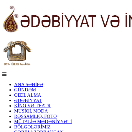
ANA SƏHİFƏ
GÜNDƏM
QIZIL ALMA
ƏDƏBİYYAT
KİNO VƏ TEATR
MUSİQİ, MODA
RƏSSAMLIQ, FOTO
MÜTALİƏ MƏDƏNİYYƏTİ
BÖLGƏLƏRİMİZ