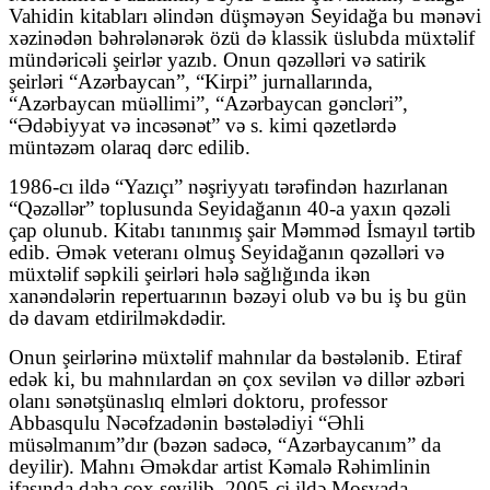
Vahidin kitabları əlindən düşməyən Seyidağa bu mənəvi
xəzinədən bəhrələnərək özü də klassik üslubda müxtəlif
mündəricəli şeirlər yazıb. Onun qəzəlləri və satirik
şeirləri “Azərbaycan”, “Kirpi” jurnallarında,
“Azərbaycan müəllimi”, “Azərbaycan gəncləri”,
“Ədəbiyyat və incəsənət” və s. kimi qəzetlərdə
müntəzəm olaraq dərc edilib.
1986-cı ildə “Yazıçı” nəşriyyatı tərəfindən hazırlanan
“Qəzəllər” toplusunda Seyidağanın 40-a yaxın qəzəli
çap olunub. Kitabı tanınmış şair Məmməd İsmayıl tərtib
edib. Əmək veteranı olmuş Seyidağanın qəzəlləri və
müxtəlif səpkili şeirləri hələ sağlığında ikən
xanəndələrin repertuarının bəzəyi olub və bu iş bu gün
də davam etdirilməkdədir.
Onun şeirlərinə müxtəlif mahnılar da bəstələnib. Etiraf
edək ki, bu mahnılardan ən çox sevilən və dillər əzbəri
olanı sənətşünaslıq elmləri doktoru, professor
Abbasqulu Nəcəfzadənin bəstələdiyi “Əhli
müsəlmanım”dır (bəzən sadəcə, “Azərbaycanım” da
deyilir). Mahnı Əməkdar artist Kəmalə Rəhimlinin
ifasında daha çox sevilib. 2005-ci ildə Mosvada