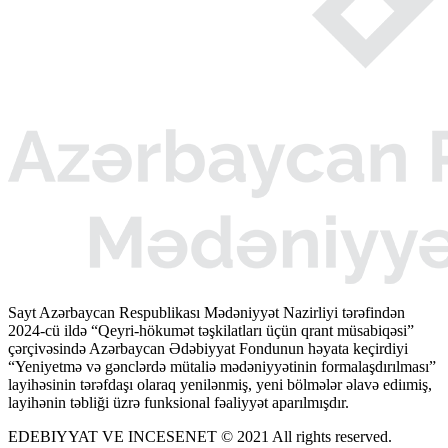
Sayt Azərbaycan Respublikası Mədəniyyət Nazirliyi tərəfindən
2024-cü ildə “Qeyri-hökumət təşkilatları üçün qrant müsabiqəsi”
çərçivəsində Azərbaycan Ədəbiyyat Fondunun həyata keçirdiyi
“Yeniyetmə və gənclərdə mütaliə mədəniyyətinin formalaşdırılması”
layihəsinin tərəfdaşı olaraq yenilənmiş, yeni bölmələr əlavə ediımiş,
layihənin təbliği üzrə funksional fəaliyyət aparılmışdır.
EDEBIYYAT VE INCESENET © 2021 All rights reserved.