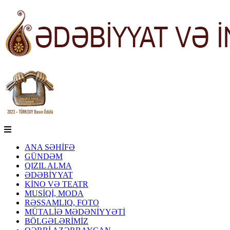
ANA SƏHİFƏ
GÜNDƏM
QIZIL ALMA
ƏDƏBİYYAT
KİNO VƏ TEATR
MUSİQİ, MODA
RƏSSAMLIQ, FOTO
MÜTALİƏ MƏDƏNİYYƏTİ
BÖLGƏLƏRİMİZ