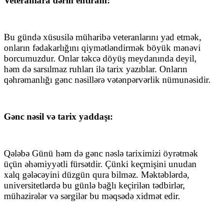
Veteranlara dərin ehtiram:
Bu gündə xüsusilə müharibə veteranlarını yad etmək,
onların fədakarlığını qiymətləndirmək böyük mənəvi
borcumuzdur. Onlar təkcə döyüş meydanında deyil,
həm də sarsılmaz ruhları ilə tarix yazıblar. Onların
qəhrəmanlığı gənc nəsillərə vətənpərvərlik nümunəsidir.
Gənc nəsil və tarix yaddaşı:
Qələbə Günü həm də gənc nəslə tariximizi öyrətmək
üçün əhəmiyyətli fürsətdir. Çünki keçmişini unudan
xalq gələcəyini düzgün qura bilməz. Məktəblərdə,
universitetlərdə bu günlə bağlı keçirilən tədbirlər,
mühazirələr və sərgilər bu məqsədə xidmət edir.