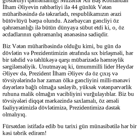
göstərdiyi qəhrəmanlığı Müzəffər Ali Baş Komandan
İlham Əliyevin rəhbərliyi ilə 44 günlük Vətən
müharibəsində də təkrarladı, respublikamızın ərazi
bütövlüyü bərpa olundu. Azərbaycan gəncliyi öz
qəhrəmanlığı ilə bütün dünyaya sübut etdi ki, o, öz
əcdadlarının qəhrəmanlıq ənənəsinə sadiqdir.
Biz Vətən müharibəsində olduğu kimi, bu gün də
dövlətin və Prezidentimizin ətrafında sıx birləşməli, hər
bir təhdid və təhlükəyə qarşı mübarizədə həmrəylik
sərgiləməliyik. Unutmayaq ki, ümummilli lider Heydər
Əliyev də, Prezident İlham Əliyev də öz çıxış və
tövsiyələrində hər zaman ölkə gəncliyini milli-mənəvi
dəyərlərə bağlı olmağa səsləyib, yüksək vətənpərvərlik
ruhuna malik olmağın vacibliyini vurğulayıblar. Biz bu
tövsiyələri diqqət mərkəzində saxlamalı, öz əməli
fəaliyyətimizlə dövlətimizə, Prezidentimizə dəstək
olmalıyıq.
Fürsətdən istifadə edib bu tarixi gün münasibətilə hər bir
kəsi təbrik edirəm!