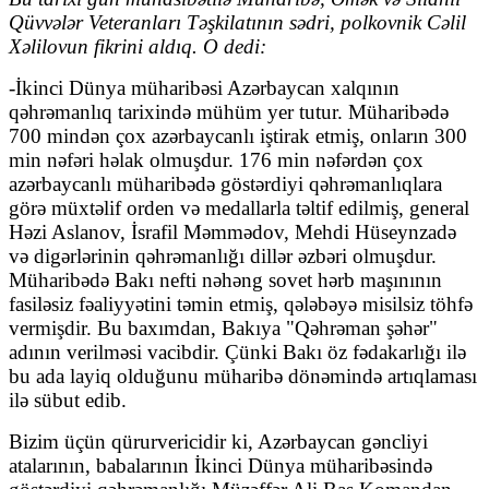
Qüvvələr Veteranları Təşkilatının sədri, polkovnik Cəlil
Xəlilovun fikrini aldıq. O dedi:
-İkinci Dünya müharibəsi Azərbaycan xalqının
qəhrəmanlıq tarixində mühüm yer tutur. Müharibədə
700 mindən çox azərbaycanlı iştirak etmiş, onların 300
min nəfəri həlak olmuşdur. 176 min nəfərdən çox
azərbaycanlı müharibədə göstərdiyi qəhrəmanlıqlara
görə müxtəlif orden və medallarla təltif edilmiş, general
Həzi Aslanov, İsrafil Məmmədov, Mehdi Hüseynzadə
və digərlərinin qəhrəmanlığı dillər əzbəri olmuşdur.
Müharibədə Bakı nefti nəhəng sovet hərb maşınının
fasiləsiz fəaliyyətini təmin etmiş, qələbəyə misilsiz töhfə
vermişdir. Bu baxımdan, Bakıya "Qəhrəman şəhər"
adının verilməsi vacibdir. Çünki Bakı öz fədakarlığı ilə
bu ada layiq olduğunu müharibə dönəmində artıqlaması
ilə sübut edib.
Bizim üçün qürurvericidir ki, Azərbaycan gəncliyi
atalarının, babalarının İkinci Dünya müharibəsində