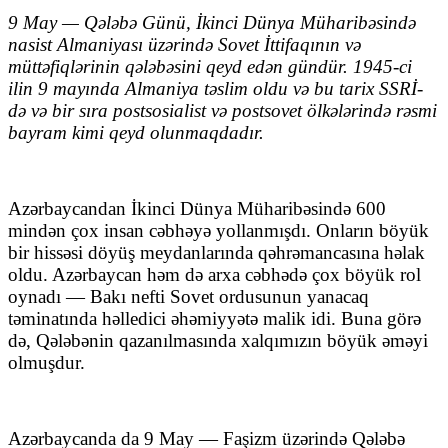
9 May — Qələbə Günü, İkinci Dünya Müharibəsində
nasist Almaniyası üzərində Sovet İttifaqının və
müttəfiqlərinin qələbəsini qeyd edən gündür. 1945-ci
ilin 9 mayında Almaniya təslim oldu və bu tarix SSRİ-
də və bir sıra postsosialist və postsovet ölkələrində rəsmi
bayram kimi qeyd olunmaqdadır.
Azərbaycandan İkinci Dünya Müharibəsində 600
mindən çox insan cəbhəyə yollanmışdı. Onların böyük
bir hissəsi döyüş meydanlarında qəhrəmancasına həlak
oldu. Azərbaycan həm də arxa cəbhədə çox böyük rol
oynadı — Bakı nefti Sovet ordusunun yanacaq
təminatında həlledici əhəmiyyətə malik idi. Buna görə
də, Qələbənin qazanılmasında xalqımızın böyük əməyi
olmuşdur.
Azərbaycanda da 9 May — Faşizm üzərində Qələbə