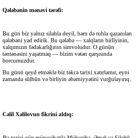
Qələbənin mənəvi tərəfi:
Bu gün biz yalnız silahla deyil, həm də ruhla qazanılan
qələbəni yad edirik. Bu qələbə — xalqların birliyinin,
xalqımızın fədakarlığının simvoludur. O günün
təntənəsini yaşatmaq — bizim vətən qarşısında
borcumuzdur.
Bu günü qeyd etməklə biz təkcə tarixi xatırlamır, eyni
zamanda sülhün və birliyin əhəmiyyətini vurğulayırıq.
Cəlil Xəlilovun fikrini aldıq:
Bu tarixi gün münasibətilə Müharibə, Əmək və Silahlı