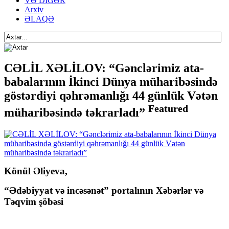
VƏ DİGƏR
Arxiv
ƏLAQƏ
CƏLİL XƏLİLOV: “Gənclərimiz ata-
babalarının İkinci Dünya müharibəsində
göstərdiyi qəhrəmanlığı 44 günlük Vətən
Featured
müharibəsində təkrarladı”
Könül Əliyeva,
“Ədəbiyyat və incəsənət” portalının Xəbərlər və
Təqvim şöbəsi