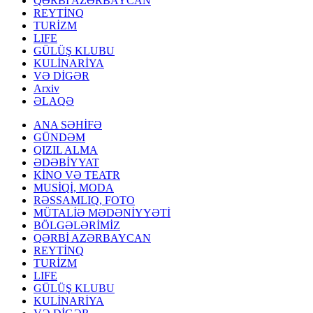
QƏRBİ AZƏRBAYCAN
REYTİNQ
TURİZM
LIFE
GÜLÜŞ KLUBU
KULİNARİYA
VƏ DİGƏR
Arxiv
ƏLAQƏ
ANA SƏHİFƏ
GÜNDƏM
QIZIL ALMA
ƏDƏBİYYAT
KİNO VƏ TEATR
MUSİQİ, MODA
RƏSSAMLIQ, FOTO
MÜTALİƏ MƏDƏNİYYƏTİ
BÖLGƏLƏRİMİZ
QƏRBİ AZƏRBAYCAN
REYTİNQ
TURİZM
LIFE
GÜLÜŞ KLUBU
KULİNARİYA