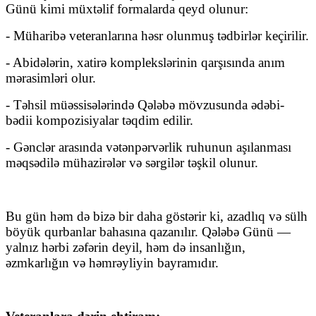
Günü kimi müxtəlif formalarda qeyd olunur:
- Müharibə veteranlarına həsr olunmuş tədbirlər keçirilir.
- Abidələrin, xatirə komplekslərinin qarşısında anım
mərasimləri olur.
- Təhsil müəssisələrində Qələbə mövzusunda ədəbi-
bədii kompozisiyalar təqdim edilir.
- Gənclər arasında vətənpərvərlik ruhunun aşılanması
məqsədilə mühazirələr və sərgilər təşkil olunur.
Bu gün həm də bizə bir daha göstərir ki, azadlıq və sülh
böyük qurbanlar bahasına qazanılır. Qələbə Günü —
yalnız hərbi zəfərin deyil, həm də insanlığın,
əzmkarlığın və həmrəyliyin bayramıdır.