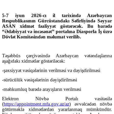
5-7 iyun 2026-cı il tarixində Azərbaycan
Respublikasının Gürcüstandakı Səfirliyində Səyyar
ASAN xidmət fəaliyyət göstərəcək. Bu barədə
“Ədəbiyyat və incəsənət” portalına Diasporla İş üzrə
Dövlət Komitəsindən məlumat verilib.
Təşəbbüs çərçivəsində Azərbaycan vətəndaşlarına
aşağıdakı xidmətlər göstəriləcək:
-şəxsiyyət vəsiqələrinin verilməsi və dəyişdirilməsi
-sürücülük vəsiqələrinin dəyişdirilməsi
-məhkumluq barədə arayışların verilməsi
Elektron Növbə Portalı vasitəsilə
(
https://appointment.mfa.gov.az/az
) əvvəlcədən növbə
götürməklə xidmətlərdən yararlanmaq mümkündür.