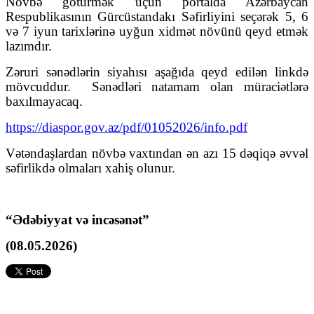
Növbə götürmək üçün portalda Azərbaycan
Respublikasının Gürcüstandakı Səfirliyini seçərək 5, 6
və 7 iyun tarixlərinə uyğun xidmət növünü qeyd etmək
lazımdır.
Zəruri sənədlərin siyahısı aşağıda qeyd edilən linkdə
mövcuddur.
Sənədləri natamam olan müraciətlərə
baxılmayacaq.
https://diaspor.gov.az/pdf/01052026/info.pdf
Vətəndaşlardan növbə vaxtından ən azı 15 dəqiqə əvvəl
səfirlikdə olmaları xahiş olunur.
“Ədəbiyyat və incəsənət”
(08.05.2026)