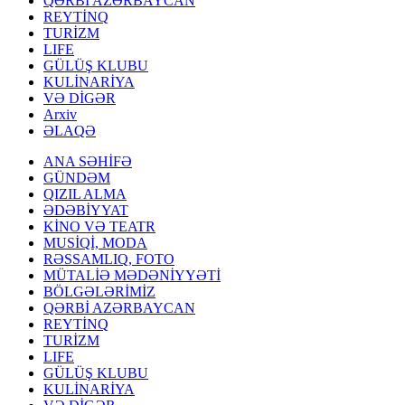
QƏRBİ AZƏRBAYCAN
REYTİNQ
TURİZM
LIFE
GÜLÜŞ KLUBU
KULİNARİYA
VƏ DİGƏR
Arxiv
ƏLAQƏ
ANA SƏHİFƏ
GÜNDƏM
QIZIL ALMA
ƏDƏBİYYAT
KİNO VƏ TEATR
MUSİQİ, MODA
RƏSSAMLIQ, FOTO
MÜTALİƏ MƏDƏNİYYƏTİ
BÖLGƏLƏRİMİZ
QƏRBİ AZƏRBAYCAN
REYTİNQ
TURİZM
LIFE
GÜLÜŞ KLUBU
KULİNARİYA