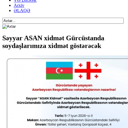
VƏ DİGƏR
Arxiv
ƏLAQƏ
Səyyar ASAN xidmət Gürcüstanda
soydaşlarımıza xidmət göstərəcək