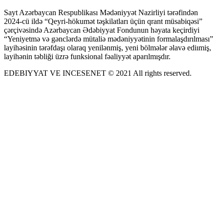
Sayt Azərbaycan Respublikası Mədəniyyət Nazirliyi tərəfindən
2024-cü ildə “Qeyri-hökumət təşkilatları üçün qrant müsabiqəsi”
çərçivəsində Azərbaycan Ədəbiyyat Fondunun həyata keçirdiyi
“Yeniyetmə və gənclərdə mütaliə mədəniyyətinin formalaşdırılması”
layihəsinin tərəfdaşı olaraq yenilənmiş, yeni bölmələr əlavə ediımiş,
layihənin təbliği üzrə funksional fəaliyyət aparılmışdır.
EDEBIYYAT VE INCESENET © 2021 All rights reserved.