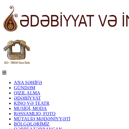
ANA SƏHİFƏ
GÜNDƏM
QIZIL ALMA
ƏDƏBİYYAT
KİNO VƏ TEATR
MUSİQİ, MODA
RƏSSAMLIQ, FOTO
MÜTALİƏ MƏDƏNİYYƏTİ
BÖLGƏLƏRİMİZ