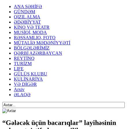
ANA SƏHİFƏ
GÜNDƏM
QIZIL ALMA
ƏDƏBİYYAT
KİNO VƏ TEATR
MUSİQİ, MODA
RƏSSAMLIQ, FOTO
MÜTALİƏ MƏDƏNİYYƏTİ
BÖLGƏLƏRİMİZ
QƏRBİ AZƏRBAYCAN
REYTİNQ
TURİZM
LIFE
GÜLÜŞ KLUBU
KULİNARİYA
VƏ DİGƏR
Arxiv
ƏLAQƏ
“Gələcək üçün bacarıqlar” layihəsinin