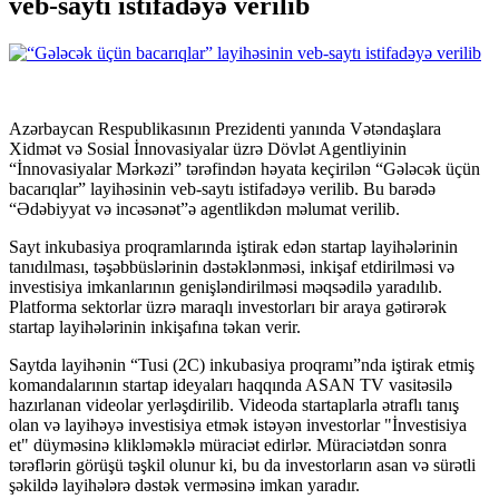
veb-saytı istifadəyə verilib
Azərbaycan Respublikasının Prezidenti yanında Vətəndaşlara
Xidmət və Sosial İnnovasiyalar üzrə Dövlət Agentliyinin
“İnnovasiyalar Mərkəzi” tərəfindən həyata keçirilən “Gələcək üçün
bacarıqlar” layihəsinin veb-saytı istifadəyə verilib. Bu barədə
“Ədəbiyyat və incəsənət”ə agentlikdən məlumat verilib.
Sayt inkubasiya proqramlarında iştirak edən startap layihələrinin
tanıdılması, təşəbbüslərinin dəstəklənməsi, inkişaf etdirilməsi və
investisiya imkanlarının genişləndirilməsi məqsədilə yaradılıb.
Platforma sektorlar üzrə maraqlı investorları bir araya gətirərək
startap layihələrinin inkişafına təkan verir.
Saytda layihənin “Tusi (2C) inkubasiya proqramı”nda iştirak etmiş
komandalarının startap ideyaları haqqında ASAN TV vasitəsilə
hazırlanan videolar yerləşdirilib. Videoda startaplarla ətraflı tanış
olan və layihəyə investisiya etmək istəyən investorlar "İnvestisiya
et" düyməsinə klikləməklə müraciət edirlər. Müraciətdən sonra
tərəflərin görüşü təşkil olunur ki, bu da investorların asan və sürətli
şəkildə layihələrə dəstək verməsinə imkan yaradır.