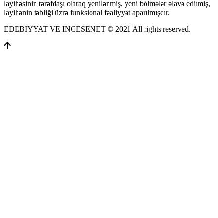
layihəsinin tərəfdaşı olaraq yenilənmiş, yeni bölmələr əlavə ediımiş,
layihənin təbliği üzrə funksional fəaliyyət aparılmışdır.
EDEBIYYAT VE INCESENET © 2021 All rights reserved.