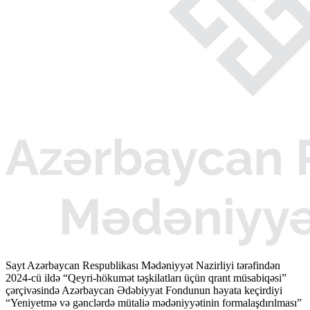
Sayt Azərbaycan Respublikası Mədəniyyət Nazirliyi tərəfindən
2024-cü ildə “Qeyri-hökumət təşkilatları üçün qrant müsabiqəsi”
çərçivəsində Azərbaycan Ədəbiyyat Fondunun həyata keçirdiyi
“Yeniyetmə və gənclərdə mütaliə mədəniyyətinin formalaşdırılması”