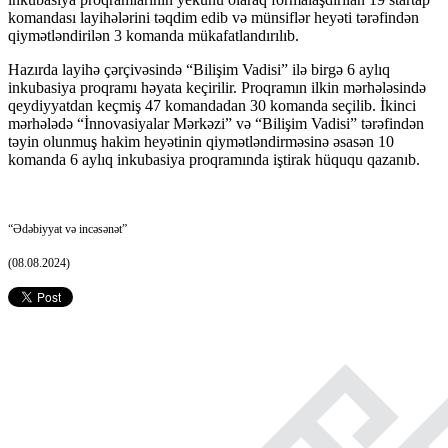
komandası layihələrini təqdim edib və münsiflər heyəti tərəfindən
qiymətləndirilən 3 komanda mükafatlandırılıb.
Hazırda layihə çərçivəsində “Bilişim Vadisi” ilə birgə 6 aylıq
inkubasiya proqramı həyata keçirilir. Proqramın ilkin mərhələsində
qeydiyyatdan keçmiş 47 komandadan 30 komanda seçilib. İkinci
mərhələdə “İnnovasiyalar Mərkəzi” və “Bilişim Vadisi” tərəfindən
təyin olunmuş hakim heyətinin qiymətləndirməsinə əsasən 10
komanda 6 aylıq inkubasiya proqramında iştirak hüququ qazanıb.
“Ədəbiyyat və incəsənət”
(08.08.2024)