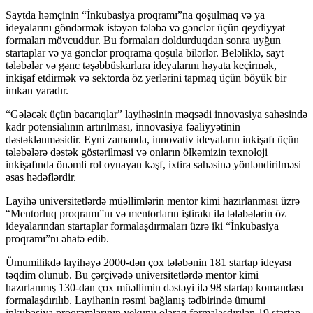
Saytda həmçinin “İnkubasiya proqramı”na qoşulmaq və ya
ideyalarını göndərmək istəyən tələbə və gənclər üçün qeydiyyat
formaları mövcuddur. Bu formaları doldurduqdan sonra uyğun
startaplar və ya gənclər proqrama qoşula bilərlər. Beləliklə, sayt
tələbələr və gənc təşəbbüskarlara ideyalarını həyata keçirmək,
inkişaf etdirmək və sektorda öz yerlərini tapmaq üçün böyük bir
imkan yaradır.
“Gələcək üçün bacarıqlar” layihəsinin məqsədi innovasiya sahəsində
kadr potensialının artırılması, innovasiya fəaliyyətinin
dəstəklənməsidir. Eyni zamanda, innovativ ideyaların inkişafı üçün
tələbələrə dəstək göstərilməsi və onların ölkəmizin texnoloji
inkişafında önəmli rol oynayan kəşf, ixtira sahəsinə yönləndirilməsi
əsas hədəflərdir.
Layihə universitetlərdə müəllimlərin mentor kimi hazırlanması üzrə
“Mentorluq proqramı”nı və mentorların iştirakı ilə tələbələrin öz
ideyalarından startaplar formalaşdırmaları üzrə iki “İnkubasiya
proqramı”nı əhatə edib.
Ümumilikdə layihəyə 2000-dən çox tələbənin 181 startap ideyası
təqdim olunub. Bu çərçivədə universitetlərdə mentor kimi
hazırlanmış 130-dan çox müəllimin dəstəyi ilə 98 startap komandası
formalaşdırılıb. Layihənin rəsmi bağlanış tədbirində ümumi
inkubasiya proqramlarının yekunu olaraq formalaşdırılan 19 startap