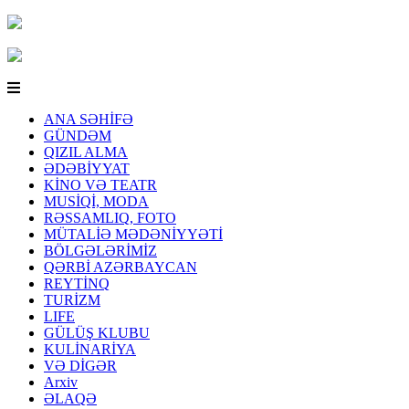
ANA SƏHİFƏ
GÜNDƏM
QIZIL ALMA
ƏDƏBİYYAT
KİNO VƏ TEATR
MUSİQİ, MODA
RƏSSAMLIQ, FOTO
MÜTALİƏ MƏDƏNİYYƏTİ
BÖLGƏLƏRİMİZ
QƏRBİ AZƏRBAYCAN
REYTİNQ
TURİZM
LIFE
GÜLÜŞ KLUBU
KULİNARİYA
VƏ DİGƏR
Arxiv
ƏLAQƏ