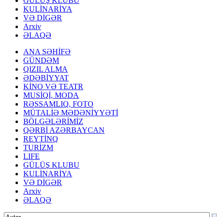
GÜLÜŞ KLUBU
KULİNARİYA
VƏ DİGƏR
Arxiv
ƏLAQƏ
ANA SƏHİFƏ
GÜNDƏM
QIZIL ALMA
ƏDƏBİYYAT
KİNO VƏ TEATR
MUSİQİ, MODA
RƏSSAMLIQ, FOTO
MÜTALİƏ MƏDƏNİYYƏTİ
BÖLGƏLƏRİMİZ
QƏRBİ AZƏRBAYCAN
REYTİNQ
TURİZM
LIFE
GÜLÜŞ KLUBU
KULİNARİYA
VƏ DİGƏR
Arxiv
ƏLAQƏ