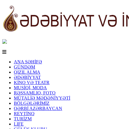
ANA SƏHİFƏ
GÜNDƏM
QIZIL ALMA
ƏDƏBİYYAT
KİNO VƏ TEATR
MUSİQİ, MODA
RƏSSAMLIQ, FOTO
MÜTALİƏ MƏDƏNİYYƏTİ
BÖLGƏLƏRİMİZ
QƏRBİ AZƏRBAYCAN
REYTİNQ
TURİZM
LIFE