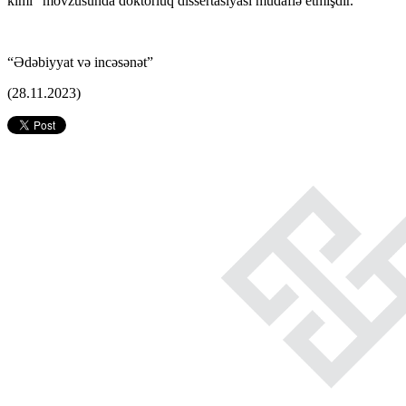
kimi" mövzusunda doktorluq dissertasiyası müdafiə etmişdir.
“Ədəbiyyat və incəsənət”
(28.11.2023)