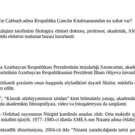
Cəfər Cabbarlı adına Respublika Gənclər Kitabxanasından nə xəbər var?
kdaşları tərəfindən filologiya elmləri doktoru, professor, akademik
tilə elektron məlumat bazası hazırlanıb.
nda Azərbaycan Respublikası Prezidentinin imzaladığı Sərəncamın, akade
imlinin Azərbaycan Respublikasının Prezidenti İlham Əliyevə ünvanl
mli şəxslərin onun haqqında söylədikləri dəyərli fikirlər, müdafiə etdiy
 edilir.
 “Klassik ədəbiyyatımızın xiridarı” kimi bölmələrlə yanaşı, akademikin
a akademikin filmoqrafiyası, video və fotoqalereyası da sərgilənir.
Ordubad rayonunun Nürgüd kəndində anadan olub. Orta məktəbi qızıl me
 müəllim işləyib. 1977–1980-ci illərdə AMEA-nın Nizami adına Ədəbiyya
ədlik dissertasiyası, 2004-cü ildə "Nizami yaradıcılığında tarixi şəxs