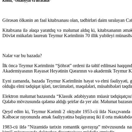
Könül, “Ədəbiyyat və incəsənət”
Görəsən ölkənin ən fəal kitabxanası olan, tədbirləri daim sıralayan 
Kitabxana ilə əlaqə yaratdıq və məlumat aldıq ki, kitabxananın əmə
Dövlət mükafatı laureatı Teymur Kərimlinin 70 illik yubileyi münasibə
Nələr var bu bazada?
İlk öncə Teymur Kərimlinin “Şöhrət” ordeni ilə təltif edilməsi haqqı
Akademiyasının Rəyasət Heyətinin Qərarının və akademik Teymur Kər
Eyni zamanda, bazada Teymur Kərimlinin həyat və elmi fəaliyyəti, görkə
olduğu elmi tədqiqat işləri, tərcümələri, məqalələri, müsahibələri təqdim
Elektron məlumat bazasında “Klassik ədəbiyyatın müasir tədqiqatçısı”,
Qələbə mövzusunda qələmə aldığı şeirlər də yer alır. Məlumat bazasınd
Qeyd edim ki, Teymur Kərimli 2 oktyabr 1953-cü ildə Naxçıvanda - 
Kəlbəcər rayonunda əmək fəaliyyətinə başlayaraq iki il orta məktəbdə
1983-cü ildə "Nizamidə tarixin romantik qavrayışı” mövzusunda namiz