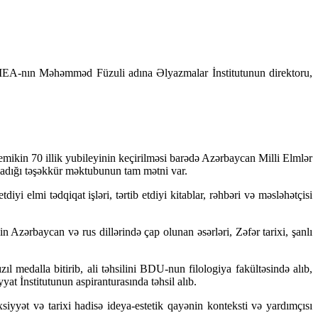
, AMEA-nın Məhəmməd Füzuli adına Əlyazmalar İnstitutunun direktoru,
mikin 70 illik yubileyinin keçirilməsi barədə Azərbaycan Milli Elmlər
adığı təşəkkür məktubunun tam mətni var.
i elmi tədqiqat işləri, tərtib etdiyi kitablar, rəhbəri və məsləhətçisi
 Azərbaycan və rus dillərində çap olunan əsərləri, Zəfər tarixi, şanlı
dalla bitirib, ali təhsilini BDU-nun filologiya fakültəsində alıb,
t İnstitutunun aspiranturasında təhsil alıb.
iyyət və tarixi hadisə ideya-estetik qayənin konteksti və yardımçısı