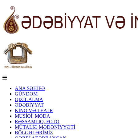
ANA SƏHİFƏ
GÜNDƏM
QIZIL ALMA
ƏDƏBİYYAT
KİNO VƏ TEATR
MUSİQİ, MODA
RƏSSAMLIQ, FOTO
MÜTALİƏ MƏDƏNİYYƏTİ
BÖLGƏLƏRİMİZ