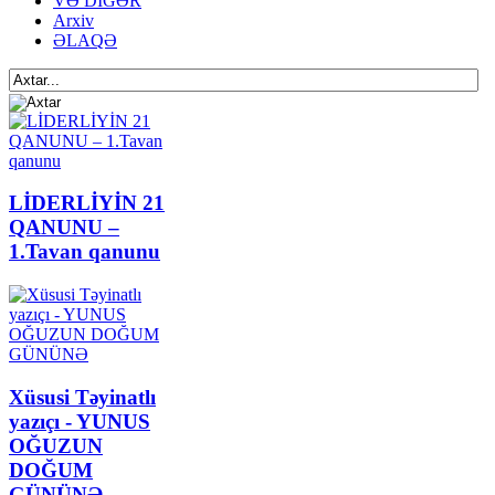
VƏ DİGƏR
Arxiv
ƏLAQƏ
LİDERLİYİN 21
QANUNU –
1.Tavan qanunu
Xüsusi Təyinatlı
yazıçı - YUNUS
OĞUZUN
DOĞUM
GÜNÜNƏ