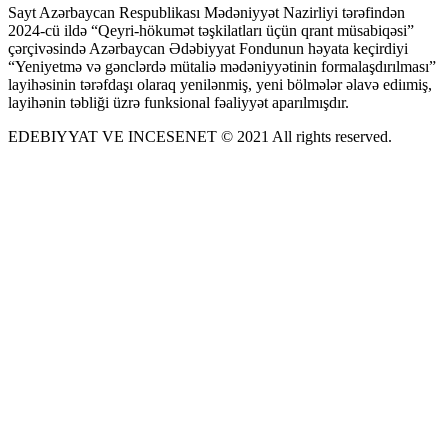
Sayt Azərbaycan Respublikası Mədəniyyət Nazirliyi tərəfindən
2024-cü ildə “Qeyri-hökumət təşkilatları üçün qrant müsabiqəsi”
çərçivəsində Azərbaycan Ədəbiyyat Fondunun həyata keçirdiyi
“Yeniyetmə və gənclərdə mütaliə mədəniyyətinin formalaşdırılması”
layihəsinin tərəfdaşı olaraq yenilənmiş, yeni bölmələr əlavə ediımiş,
layihənin təbliği üzrə funksional fəaliyyət aparılmışdır.
EDEBIYYAT VE INCESENET © 2021 All rights reserved.