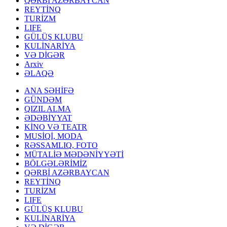
QƏRBİ AZƏRBAYCAN
REYTİNQ
TURİZM
LIFE
GÜLÜŞ KLUBU
KULİNARİYA
VƏ DİGƏR
Arxiv
ƏLAQƏ
ANA SƏHİFƏ
GÜNDƏM
QIZIL ALMA
ƏDƏBİYYAT
KİNO VƏ TEATR
MUSİQİ, MODA
RƏSSAMLIQ, FOTO
MÜTALİƏ MƏDƏNİYYƏTİ
BÖLGƏLƏRİMİZ
QƏRBİ AZƏRBAYCAN
REYTİNQ
TURİZM
LIFE
GÜLÜŞ KLUBU
KULİNARİYA