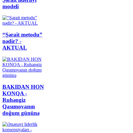
modeli
“Şərait metodu”
nədir? -
AKTUAL
BAKIDAN HON
KONQA -
Ruhəngiz
Qasımovanın
doğum gününə