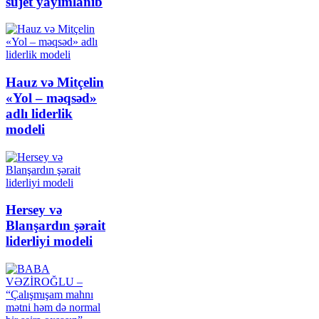
süjet yayımlanıb
Hauz və Mitçelin
«Yol – məqsəd»
adlı liderlik
modeli
Hersey və
Blanşardın şərait
liderliyi modeli