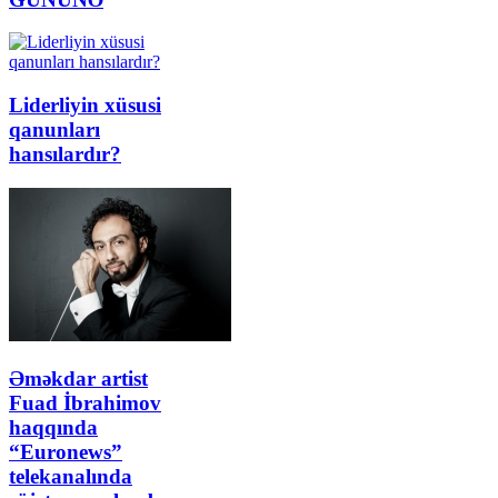
Liderliyin xüsusi
qanunları
hansılardır?
Əməkdar artist
Fuad İbrahimov
haqqında
“Euronews”
telekanalında