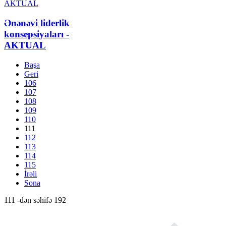
Ənənəvi liderlik
konsepsiyaları -
AKTUAL
Başa
Geri
106
107
108
109
110
111
112
113
114
115
İrəli
Sona
111 -dən səhifə 192