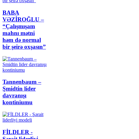
BABA
VƏZİROĞLU –
“Çalışmışam
mahnı mətni
həm də normal
bir şeirə oxşasın”
Tannenbaum –
Şmidtin lider
davranışı
kontiniumu
FİLDLER -
Şərait liderliyi