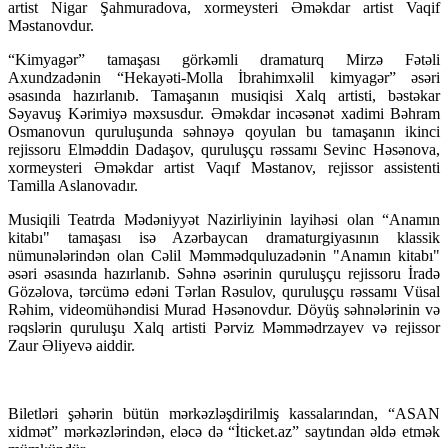
artist Nigar Şahmuradova, xormeysteri Əməkdar artist Vaqif
Məstanovdur.
“Kimyagər” tamaşası görkəmli dramaturq Mirzə Fətəli
Axundzadənin “Hekayəti-Molla İbrahimxəlil kimyagər” əsəri
əsasında hazırlanıb. Tamaşanın musiqisi Xalq artisti, bəstəkar
Səyavuş Kərimiyə məxsusdur. Əməkdar incəsənət xadimi Bəhram
Osmanovun quruluşunda səhnəyə qoyulan bu tamaşanın ikinci
rejissoru Elməddin Dadaşov, quruluşçu rəssamı Sevinc Həsənova,
xormeysteri Əməkdar artist Vaqıf Məstanov, rejissor assistenti
Tamilla Aslanovadır.
Musiqili Teatrda Mədəniyyət Nazirliyinin layihəsi olan “Anamın
kitabı" tamaşası isə Azərbaycan dramaturgiyasının klassik
nümunələrindən olan Cəlil Məmmədquluzadənin "Anamın kitabı"
əsəri əsasında hazırlanıb. Səhnə əsərinin quruluşçu rejissoru İradə
Gözəlova, tərcümə edəni Tərlan Rəsulov, quruluşçu rəssamı Vüsal
Rəhim, videomühəndisi Murad Həsənovdur. Döyüş səhnələrinin və
rəqslərin quruluşu Xalq artisti Pərviz Məmmədrzayev və rejissor
Zaur Əliyevə aiddir.
Biletləri şəhərin bütün mərkəzləşdirilmiş kassalarından, “ASAN
xidmət” mərkəzlərindən, eləcə də “İticket.az” saytından əldə etmək