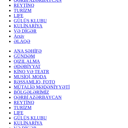
QƏRBİ AZƏRBAYCAN
REYTİNQ
TURİZM
LIFE
GÜLÜŞ KLUBU
KULİNARİYA
VƏ DİGƏR
Arxiv
ƏLAQƏ
ANA SƏHİFƏ
GÜNDƏM
QIZIL ALMA
ƏDƏBİYYAT
KİNO VƏ TEATR
MUSİQİ, MODA
RƏSSAMLIQ, FOTO
MÜTALİƏ MƏDƏNİYYƏTİ
BÖLGƏLƏRİMİZ
QƏRBİ AZƏRBAYCAN
REYTİNQ
TURİZM
LIFE
GÜLÜŞ KLUBU
KULİNARİYA