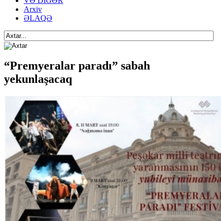
VƏ DİGƏR
Arxiv
ƏLAQƏ
“Premyeralar paradı” sabah
yekunlaşacaq