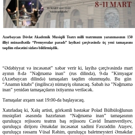
Azərbaycan Dövlət Akademik Musiqili Teatrı milli teatrımızın yaranmasının 150
illiyi münasibətilə “Premyeralar paradı” layihəsi çərçivəsində üç yeni tamaşasını
təqdim edəcətini sizlərə bildirmişdik.
“Ədəbiyyat və incəsənət” xəbər verir ki, layihə çərçivəsində mart
ayının 8-də "Nəğməmə inan" (rus dilində), 9-da "Kimyagər
(Azərbaycan dilində) tamaşaları təqdim olunmuşdu. Bu gün
“Anamın kitabı” (ingiliscə) nümayiş olunacaq. Sabah isə "Nəğməmə
inan" yenidən tamaşaçıların ixtiyarına veriləcək.
Tamaşalar axşam saat 19:00-da başlayacaq.
Xatırladaq ki, Xalq artisti, görkəmli bəstəkar Polad Bülbüloğlunun
musiqiləri əsasında hazırlanan “Nəğməmə inan” tamaşasının
quruluşçu rejissoru teatrın baş rejissoru Cavid İmamverdiyev,
quruluşçu dirijoru Əməkdar incəsənət xadimi Fəxrəddin Atayev,
quruluşçu rəssamı Vüsal Rəhim, quruluşçu baletmeysteri Əməkdar