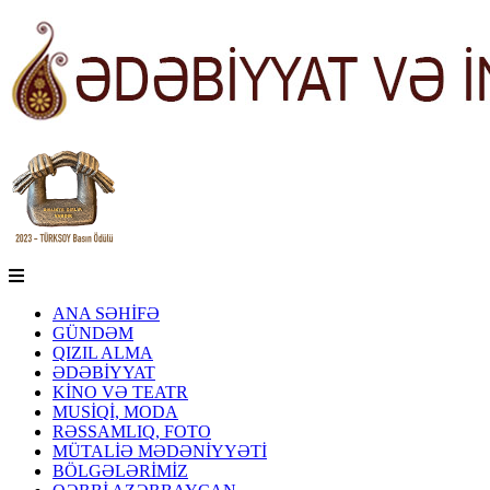
ANA SƏHİFƏ
GÜNDƏM
QIZIL ALMA
ƏDƏBİYYAT
KİNO VƏ TEATR
MUSİQİ, MODA
RƏSSAMLIQ, FOTO
MÜTALİƏ MƏDƏNİYYƏTİ
BÖLGƏLƏRİMİZ