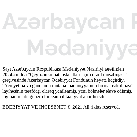
Sayt Azərbaycan Respublikası Mədəniyyət Nazirliyi tərəfindən
2024-cü ildə “Qeyri-hökumət təşkilatları üçün qrant müsabiqəsi”
çərçivəsində Azərbaycan Ədəbiyyat Fondunun həyata keçirdiyi
“Yeniyetmə və gənclərdə mütaliə mədəniyyətinin formalaşdırılması”
layihəsinin tərəfdaşı olaraq yenilənmiş, yeni bölmələr əlavə ediımiş,
layihənin təbliği üzrə funksional fəaliyyət aparılmışdır.
EDEBIYYAT VE INCESENET © 2021 All rights reserved.