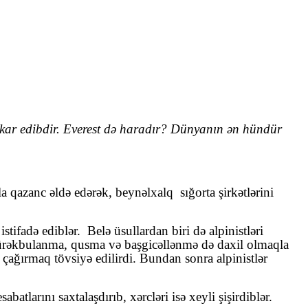
şkar edibdir. Everest də haradır? Dünyanın ən hündür
rla qazanc əldə edərək, beynəlxalq
sığorta şirkətlərini
stifadə ediblər.
Belə üsullardan biri də alpinistləri
 ürəkbulanma, qusma və başgicəllənmə də daxil olmaqla
çağırmaq tövsiyə edilirdi. Bundan sonra alpinistlər
atlarını saxtalaşdırıb, xərcləri isə xeyli şişirdiblər.