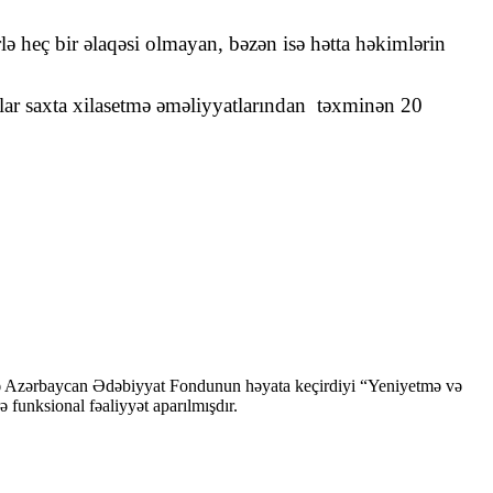
rlə heç bir əlaqəsi olmayan, bəzən isə hətta həkimlərin
ılar saxta xilasetmə əməliyyatlarından
təxminən 20
ndə Azərbaycan Ədəbiyyat Fondunun həyata keçirdiyi “Yeniyetmə və
ə funksional fəaliyyət aparılmışdır.