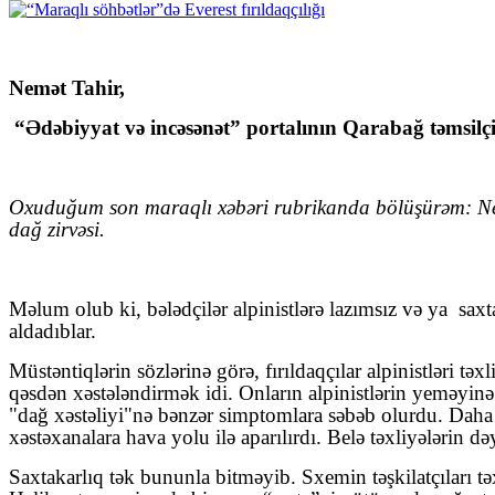
Nemət Tahir,
“Ədəbiyyat və incəsənət” portalının Qarabağ təmsilçi
Oxuduğum son maraqlı xəbəri rubrikanda bölüşürəm: Nepal
dağ zirvəsi.
Məlum olub ki, bələdçilər alpinistlərə lazımsız və ya
saxt
aldadıblar.
Müstəntiqlərin sözlərinə görə, fırıldaqçılar alpinistləri t
qəsdən xəstələndirmək idi. Onların alpinistlərin yeməyi
"dağ xəstəliyi"nə bənzər simptomlara səbəb olurdu. Daha s
xəstəxanalara hava yolu ilə aparılırdı. Belə təxliyələrin dəy
Saxtakarlıq tək bununla bitməyib. Sxemin təşkilatçıları təxl