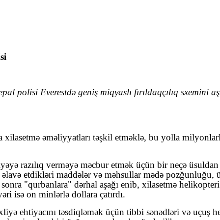
si
 polisi Everestdə geniş miqyaslı fırıldaqçılıq sxemini a
a xilasetmə əməliyyatları təşkil etməklə, bu yolla milyonla
əxliyəyə razılıq verməyə məcbur etmək üçün bir neçə üsuldan i
nə əlavə etdikləri maddələr və məhsullar mədə pozğunluğu,
onra "qurbanlara" dərhal aşağı enib, xilasetmə helikopteri 
əri isə on minlərlə dollara çatırdı.
iyə ehtiyacını təsdiqləmək üçün tibbi sənədləri və uçuş hesab