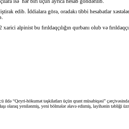
ılara isə
hər biri üçün ayrıca hesab göndərilib.
tirak edib. İddialara görə, oradakı tibbi hesabatlar xəstələ
b.
xarici alpinist bu fırıldaqçılığın qurbanı olub və fırıldaqç
cü ildə “Qeyri-hökumət təşkilatları üçün qrant müsabiqəsi” çərçivəsi
şı olaraq yenilənmiş, yeni bölmələr əlavə ediımiş, layihənin təbliği üzr