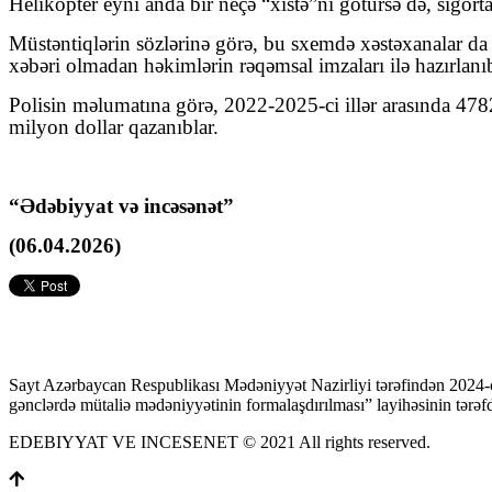
Helikopter eyni anda bir neçə “xıstə”ni götürsə də, sığortaç
Müstəntiqlərin sözlərinə görə, bu sxemdə xəstəxanalar da iş
xəbəri olmadan həkimlərin rəqəmsal imzaları ilə hazırlanı
Polisin məlumatına görə, 2022-2025-ci illər arasında 4782 
milyon dollar qazanıblar.
“Ədəbiyyat və incəsənət”
(06.04.2026)
Sayt Azərbaycan Respublikası Mədəniyyət Nazirliyi tərəfindən 2024-
gənclərdə mütaliə mədəniyyətinin formalaşdırılması” layihəsinin tərəfda
EDEBIYYAT VE INCESENET © 2021 All rights reserved.