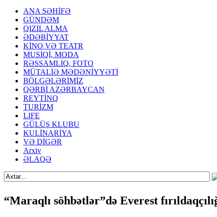
ANA SƏHİFƏ
GÜNDƏM
QIZIL ALMA
ƏDƏBİYYAT
KİNO VƏ TEATR
MUSİQİ, MODA
RƏSSAMLIQ, FOTO
MÜTALİƏ MƏDƏNİYYƏTİ
BÖLGƏLƏRİMİZ
QƏRBİ AZƏRBAYCAN
REYTİNQ
TURİZM
LIFE
GÜLÜŞ KLUBU
KULİNARİYA
VƏ DİGƏR
Arxiv
ƏLAQƏ
“Maraqlı söhbətlər”də Everest fırıldaqçılı