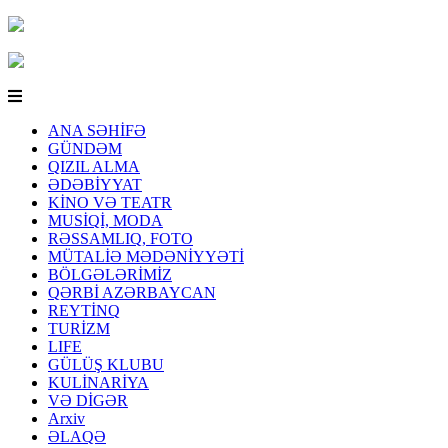
ANA SƏHİFƏ
GÜNDƏM
QIZIL ALMA
ƏDƏBİYYAT
KİNO VƏ TEATR
MUSİQİ, MODA
RƏSSAMLIQ, FOTO
MÜTALİƏ MƏDƏNİYYƏTİ
BÖLGƏLƏRİMİZ
QƏRBİ AZƏRBAYCAN
REYTİNQ
TURİZM
LIFE
GÜLÜŞ KLUBU
KULİNARİYA
VƏ DİGƏR
Arxiv
ƏLAQƏ