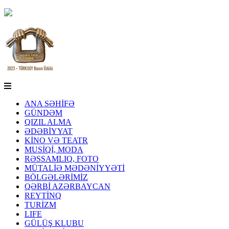
ANA SƏHİFƏ
GÜNDƏM
QIZIL ALMA
ƏDƏBİYYAT
KİNO VƏ TEATR
MUSİQİ, MODA
RƏSSAMLIQ, FOTO
MÜTALİƏ MƏDƏNİYYƏTİ
BÖLGƏLƏRİMİZ
QƏRBİ AZƏRBAYCAN
REYTİNQ
TURİZM
LIFE
GÜLÜŞ KLUBU