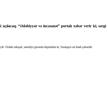
 açılacaq. “Ədəbiyyat və incəsənət” portalı xəbər verir ki, sərgi
yib. Ordakı inkişafı, təmizliyi görəndə düşündüm ki, Sumqayıt əsl kitab şəhəridir.