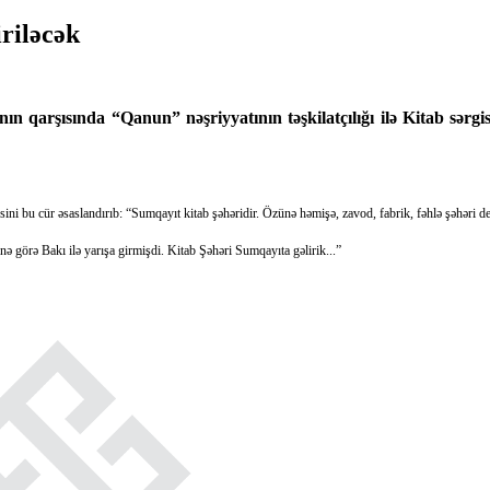
riləcək
 qarşısında “Qanun” nəşriyyatının təşkilatçılığı ilə Kitab sərgisi
 bu cür əsaslandırıb: “Sumqayıt kitab şəhəridir. Özünə həmişə, zavod, fabrik, fəhlə şəhəri de
ə görə Bakı ilə yarışa girmişdi. Kitab Şəhəri Sumqayıta gəlirik...”