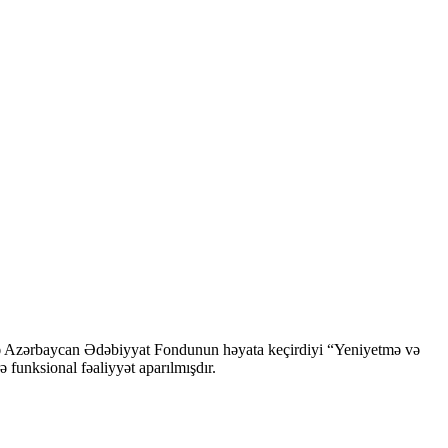
ndə Azərbaycan Ədəbiyyat Fondunun həyata keçirdiyi “Yeniyetmə və
ə funksional fəaliyyət aparılmışdır.