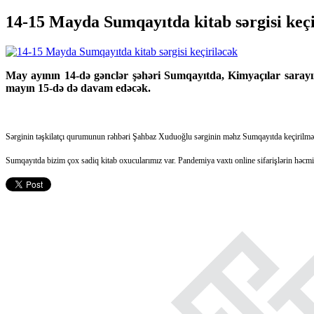
14-15 Mayda Sumqayıtda kitab sərgisi keçi
May ayının 14-də gənclər şəhəri Sumqayıtda, Kimyaçılar sarayının
mayın 15-də də davam edəcək.
Sərginin təşkilatçı qurumunun rəhbəri Şahbaz Xuduoğlu sərginin məhz Sumqayıtda keçirilməsini
Sumqayıtda bizim çox sadiq kitab oxucularımız var. Pandemiya vaxtı online sifarişlərin həcmin