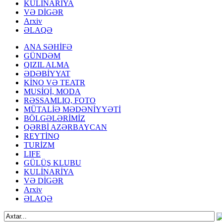
KULİNARİYA
VƏ DİGƏR
Arxiv
ƏLAQƏ
ANA SƏHİFƏ
GÜNDƏM
QIZIL ALMA
ƏDƏBİYYAT
KİNO VƏ TEATR
MUSİQİ, MODA
RƏSSAMLIQ, FOTO
MÜTALİƏ MƏDƏNİYYƏTİ
BÖLGƏLƏRİMİZ
QƏRBİ AZƏRBAYCAN
REYTİNQ
TURİZM
LIFE
GÜLÜŞ KLUBU
KULİNARİYA
VƏ DİGƏR
Arxiv
ƏLAQƏ