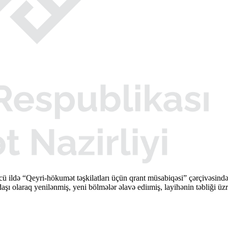
cü ildə “Qeyri-hökumət təşkilatları üçün qrant müsabiqəsi” çərçivəsi
şı olaraq yenilənmiş, yeni bölmələr əlavə ediımiş, layihənin təbliği üzr