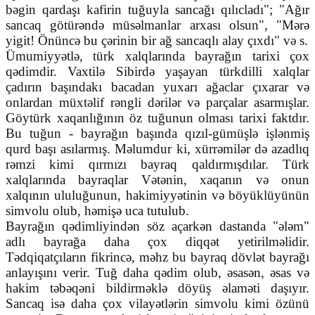
bəgin qardaşı kafirin tuğuyla sancağı qılıcladı"; "Ağır
sancaq götürəndə müsəlmanlar arxası olsun", "Mərə
yigit! Önüncə bu çərinin bir ağ sancaqlı alay çıxdı" və s.
Ümumiyyətlə, türk xalqlarında bayrağın tarixi çox
qədimdir. Vaxtilə Sibirdə yaşayan türkdilli xalqlar
çadırın başındakı bacadan yuxarı ağaclar çıxarar və
onlardan müxtəlif rəngli dərilər və parçalar asarmışlar.
Göytürk xaqanlığının öz tuğunun olması tarixi faktdır.
Bu tuğun - bayrağın başında qızıl-gümüşlə işlənmiş
qurd başı asılarmış. Məlumdur ki, xürrəmilər də azadlıq
rəmzi kimi qırmızı bayraq qaldırmışdılar. Türk
xalqlarında bayraqlar Vətənin, xaqanın və onun
xalqının ululuğunun, hakimiyyətinin və böyüklüyünün
simvolu olub, həmişə uca tutulub.
Bayrağın qədimliyindən söz açarkən dastanda "ələm"
adlı bayrağa daha çox diqqət yetirilməlidir.
Tədqiqatçıların fikrincə, məhz bu bayraq dövlət bayrağı
anlayışını verir. Tuğ daha qədim olub, əsasən, əsas və
hakim təbəqəni bildirməklə döyüş əlaməti daşıyır.
Sancaq isə daha çox vilayətlərin simvolu kimi özünü