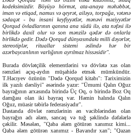
kodeksimizdir. Böyüyə hörmət, ata-anaya məhəbbət,
iman və etiqad, namus və qeyrət, ailəyə, torpağa, vətənə
sədaqət - bu insani keyfiyyətlər, mənəvi məziyyətlər
Qorqud övladlarının qanına ana südü ilə, ata nəfəsi ilə
birlikdə daxil olur və son mənzilə qədər də onlarla
birlikdə gedir. Dədə Qorqud dünyasındakı milli dəyərlər,
stereotiplər, rituallar sistemi əslində hər bir
azərbaycanlının varlığının ayrılmaz hissəsidir".
Burada dövlətçilik elementlərini və dövlətə xas olan
rəmzləri açıq-aydın müşahidə etmək mümkündür.
T.Hacıyev özünün "Dədə Qorqud kitabı": Tariximizin
ilk yazılı dərsliyi" əsərində yazır: "Ümumi Qalın Oğuz
bayrağının arxasında birində Üç Oq, o birində Boz Oq
damğası olan iki bayraq var. Həmin halında Qalın
Oğuz, müasir təbirlə federasiyadır".
Dastanda dövlət rəmzlərinin ən vaciblərindən olan
bayrağın adı ələm, sancaq və tuğ şəklində dəfələrlə
çəkilir. Məsələn, "Qaba ələm götürən xanımız kimi...
Qaba ələm götürən xanımız - Bayandır xan"; "Qazan