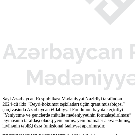
Sayt Azərbaycan Respublikası Mədəniyyət Nazirliyi tərəfindən
2024-cü ildə “Qeyri-hökumət təşkilatları üçün qrant müsabiqəsi”
çərçivəsində Azərbaycan Ədəbiyyat Fondunun həyata keçirdiyi
“Yeniyetmə və gənclərdə mütaliə mədəniyyətinin formalaşdırılması”
layihəsinin tərəfdaşı olaraq yenilənmiş, yeni bölmələr əlavə ediımiş,
layihənin təbliği üzrə funksional fəaliyyət aparılmışdır.