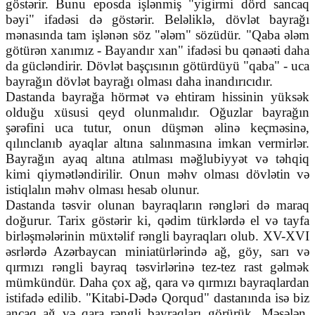
göstərir. Bunu eposda işlənmiş "yigirmi dörd sancaq
bəyi" ifadəsi də göstərir. Beləliklə, dövlət bayrağı
mənasında tam işlənən söz "ələm" sözüdür. "Qaba ələm
götürən xanımız - Bayandır xan" ifadəsi bu qənaəti daha
da gücləndirir. Dövlət başçısının götürdüyü "qaba" - uca
bayrağın dövlət bayrağı olması daha inandırıcıdır.
Dastanda bayrağa hörmət və ehtiram hissinin yüksək
olduğu xüsusi qeyd olunmalıdır. Oğuzlar bayrağın
şərəfini uca tutur, onun düşmən əlinə keçməsinə,
qılınclanıb ayaqlar altına salınmasına imkan vermirlər.
Bayrağın ayaq altına atılması məğlubiyyət və təhqiq
kimi qiymətləndirilir. Onun məhv olması dövlətin və
istiqlalın məhv olması hesab olunur.
Dastanda təsvir olunan bayraqların rəngləri də maraq
doğurur. Tarix göstərir ki, qədim türklərdə el və tayfa
birləşmələrinin müxtəlif rəngli bayraqları olub. XV-XVI
əsrlərdə Azərbaycan miniatürlərində ağ, göy, sarı və
qırmızı rəngli bayraq təsvirlərinə tez-tez rast gəlmək
mümkündür. Daha çox ağ, qara və qırmızı bayraqlardan
istifadə edilib. "Kitabi-Dədə Qorqud" dastanında isə biz
ancaq ağ və qara rəngli bayraqları görürük. Məsələn,