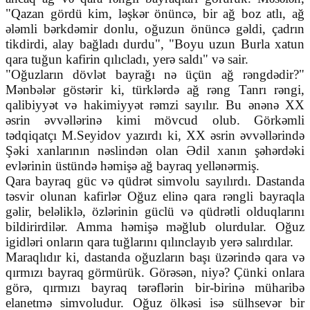
"Qazan gördü kim, ləşkər önüncə, bir ağ boz atlı, ağ
ələmli bərkdəmir donlu, oğuzun önüncə gəldi, çadrın
tikdirdi, alay bağladı durdu", "Boyu uzun Burla xatun
qara tuğun kafirin qılıcladı, yerə saldı" və sair.
"Oğuzların dövlət bayrağı nə üçün ağ rəngdədir?"
Mənbələr göstərir ki, türklərdə ağ rəng Tanrı rəngi,
qalibiyyət və hakimiyyət rəmzi sayılır. Bu ənənə XX
əsrin əvvəllərinə kimi mövcud olub. Görkəmli
tədqiqatçı M.Seyidov yazırdı ki, XX əsrin əvvəllərində
Şəki xanlarının nəslindən olan Ədil xanın şəhərdəki
evlərinin üstündə həmişə ağ bayraq yellənərmiş.
Qara bayraq güc və qüdrət simvolu sayılırdı. Dastanda
təsvir olunan kafirlər Oğuz elinə qara rəngli bayraqla
gəlir, beləliklə, özlərinin güclü və qüdrətli olduqlarını
bildirirdilər. Amma həmişə məğlub olurdular. Oğuz
igidləri onların qara tuğlarını qılınclayıb yerə salırdılar.
Maraqlıdır ki, dastanda oğuzların başı üzərində qara və
qırmızı bayraq görmürük. Görəsən, niyə? Çünki onlara
görə, qırmızı bayraq tərəflərin bir-birinə müharibə
elanetmə simvoludur. Oğuz ölkəsi isə sülhsevər bir