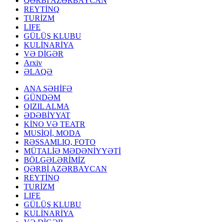
QƏRBİ AZƏRBAYCAN
REYTİNQ
TURİZM
LIFE
GÜLÜŞ KLUBU
KULİNARİYA
VƏ DİGƏR
Arxiv
ƏLAQƏ
ANA SƏHİFƏ
GÜNDƏM
QIZIL ALMA
ƏDƏBİYYAT
KİNO VƏ TEATR
MUSİQİ, MODA
RƏSSAMLIQ, FOTO
MÜTALİƏ MƏDƏNİYYƏTİ
BÖLGƏLƏRİMİZ
QƏRBİ AZƏRBAYCAN
REYTİNQ
TURİZM
LIFE
GÜLÜŞ KLUBU
KULİNARİYA