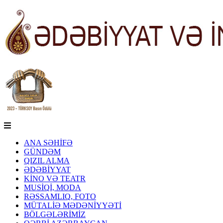
ANA SƏHİFƏ
GÜNDƏM
QIZIL ALMA
ƏDƏBİYYAT
KİNO VƏ TEATR
MUSİQİ, MODA
RƏSSAMLIQ, FOTO
MÜTALİƏ MƏDƏNİYYƏTİ
BÖLGƏLƏRİMİZ