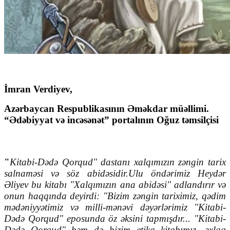
İmran Verdiyev,
Azərbaycan Respublikasının Əməkdar müəllimi.
“Ədəbiyyat və incəsənət” portalının Oğuz təmsilçisi
"
Kitabi-Dədə Qorqud" dastanı xalqımızın zəngin tarix
salnaməsi və söz abidəsidir.Ulu öndərimiz Heydər
Əliyev bu kitabı "Xalqımızın ana abidəsi" adlandırır və
onun haqqında deyirdi: "Bizim zəngin tariximiz, qədim
mədəniyyətimiz və milli-mənəvi dəyərlərimiz "Kitabi-
Dədə Qorqud" eposunda öz əksini tapmışdır... "Kitabi-
Dədə Qorqud" həm də bizim etika kitabımız, əxlaq