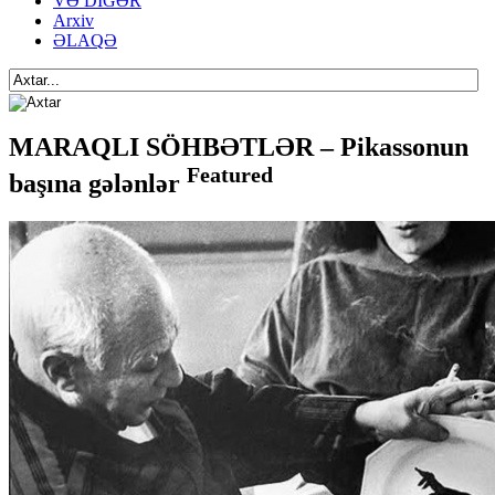
VƏ DİGƏR
Arxiv
ƏLAQƏ
MARAQLI SÖHBƏTLƏR – Pikassonun
Featured
başına gələnlər