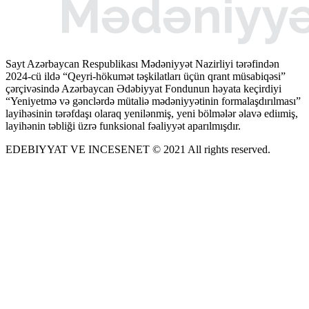
Sayt Azərbaycan Respublikası Mədəniyyət Nazirliyi tərəfindən
2024-cü ildə “Qeyri-hökumət təşkilatları üçün qrant müsabiqəsi”
çərçivəsində Azərbaycan Ədəbiyyat Fondunun həyata keçirdiyi
“Yeniyetmə və gənclərdə mütaliə mədəniyyətinin formalaşdırılması”
layihəsinin tərəfdaşı olaraq yenilənmiş, yeni bölmələr əlavə ediımiş,
layihənin təbliği üzrə funksional fəaliyyət aparılmışdır.
EDEBIYYAT VE INCESENET © 2021 All rights reserved.