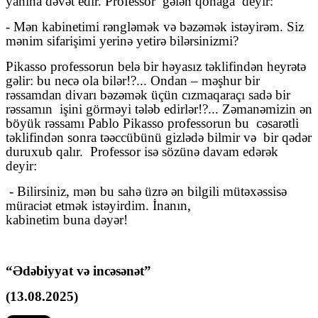
yanına dəvət edir. Professor
gələn qonağa
deyir:
- Mən kabinetimi rəngləmək və bəzəmək istəyirəm. Siz
mənim sifarişimi yerinə yetirə bilərsinizmi?
Pikasso professorun belə bir həyasız təklifindən heyrətə
gəlir: bu necə ola bilər!?... Ondan – məşhur bir
rəssamdan divarı bəzəmək üçün cızmaqaraçı sadə bir
rəssamın
işini görməyi tələb edirlər!?... Zəmanəmizin ən
böyük rəssamı Pablo Pikasso professorun bu
cəsarətli
təklifindən sonra təəccübünü gizlədə bilmir və
bir qədər
duruxub qalır.
Professor isə sözünə davam edərək
deyir:
- Bilirsiniz, mən bu sahə üzrə ən bilgili mütəxəssisə
müraciət etmək istəyirdim.
İnanın,
kabinetim buna dəyər!
“Ədəbiyyat və incəsənət”
(13.08.2025)