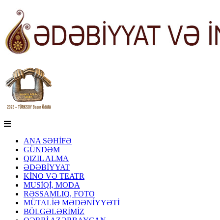
ANA SƏHİFƏ
GÜNDƏM
QIZIL ALMA
ƏDƏBİYYAT
KİNO VƏ TEATR
MUSİQİ, MODA
RƏSSAMLIQ, FOTO
MÜTALİƏ MƏDƏNİYYƏTİ
BÖLGƏLƏRİMİZ