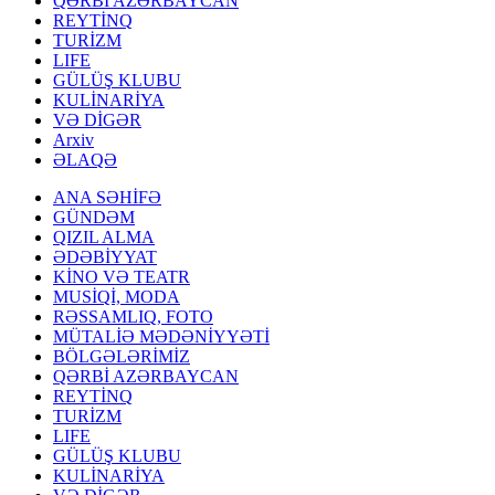
QƏRBİ AZƏRBAYCAN
REYTİNQ
TURİZM
LIFE
GÜLÜŞ KLUBU
KULİNARİYA
VƏ DİGƏR
Arxiv
ƏLAQƏ
ANA SƏHİFƏ
GÜNDƏM
QIZIL ALMA
ƏDƏBİYYAT
KİNO VƏ TEATR
MUSİQİ, MODA
RƏSSAMLIQ, FOTO
MÜTALİƏ MƏDƏNİYYƏTİ
BÖLGƏLƏRİMİZ
QƏRBİ AZƏRBAYCAN
REYTİNQ
TURİZM
LIFE
GÜLÜŞ KLUBU
KULİNARİYA