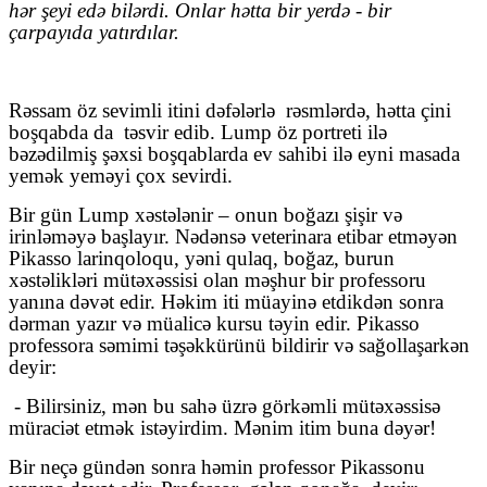
hər şeyi edə bilərdi. Onlar hətta bir yerdə - bir
çarpayıda yatırdılar.
Rəssam öz sevimli itini dəfələrlə
rəsmlərdə, hətta çini
boşqabda da
təsvir edib. Lump öz portreti ilə
bəzədilmiş şəxsi boşqablarda ev sahibi ilə eyni masada
yemək yeməyi çox sevirdi.
Bir gün Lump xəstələnir – onun boğazı şişir və
irinləməyə başlayır. Nədənsə veterinara etibar etməyən
Pikasso larinqoloqu, yəni qulaq, boğaz, burun
xəstəlikləri mütəxəssisi olan məşhur bir professoru
yanına dəvət edir. Həkim iti müayinə etdikdən sonra
dərman yazır və müalicə kursu təyin edir. Pikasso
professora səmimi təşəkkürünü bildirir və sağollaşarkən
deyir:
- Bilirsiniz, mən bu sahə üzrə görkəmli mütəxəssisə
müraciət etmək istəyirdim. Mənim itim buna dəyər!
Bir neçə gündən sonra həmin professor Pikassonu