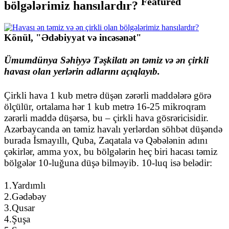
Featured
bölgələrimiz hansılardır?
Könül, "Ədəbiyyat və incəsənət"
Ümumdünya Səhiyyə Təşkilatı ən təmiz və ən çirkli
havası olan yerlərin adlarını açıqlayıb.
Çirkli hava 1 kub metrə düşən zərərli maddələrə görə
ölçülür, ortalama hər 1 kub metrə 16-25 mikroqram
zərərli maddə düşərsə, bu – çirkli hava gösrəricisidir.
Azərbaycanda ən təmiz havalı yerlərdən söhbət düşəndə
burada İsmayıllı, Quba, Zaqatala və Qəbələnin adını
çəkirlər, amma yox, bu bölgələrin heç biri hacası təmiz
bölgələr 10-luğuna düşə bilməyib. 10-luq isə belədir:
1.Yardımlı
2.Gədəbəy
3.Qusar
4.Şuşa