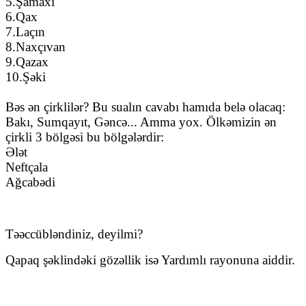
5.Şamaxı
6.Qax
7.Laçın
8.Naxçıvan
9.Qazax
10.Şəki
Bəs ən çirklilər? Bu sualın cavabı hamıda belə olacaq:
Bakı, Sumqayıt, Gəncə... Amma yox. Ölkəmizin ən
çirkli 3 bölgəsi bu bölgələrdir:
Ələt
Neftçala
Ağcabədi
Təəccübləndiniz, deyilmi?
Qapaq şəklindəki gözəllik isə Yardımlı rayonuna aiddir.