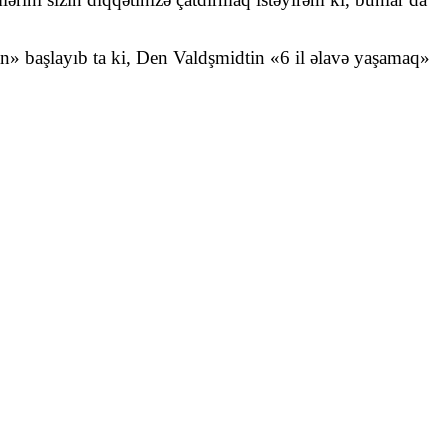
dan» başlayıb ta ki, Den Valdşmidtin «6 il əlavə yaşamaq»