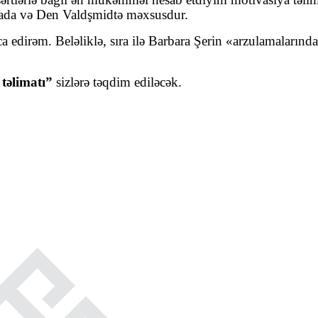
mada və Den Valdşmidtə məxsusdur.
ca edirəm. Beləliklə, sıra ilə Barbara Şerin «arzulamaların
 təlimatı”
sizlərə təqdim ediləcək.