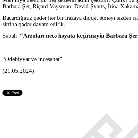
Barbara Şer, Riçard Vaysman, Devid Şvarts, İrina Xaka
Bacardığınız qədər hər bir frazaya diqqət etməyi sizdən ri
sirrinə qədər davam edirik.
Sabah
“Arzuları necə həyata keçirməyin Barbara Şer
“Ədəbiyyat və incəsənət”
(21.05.2024)