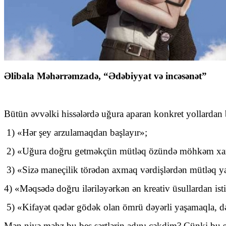
Əlibala Məhərrəmzadə, “Ədəbiyyat və incəsənət”
Bütün əvvəlki hissələrdə uğura aparan konkret yollardan 
1) «Hər şey arzulamaqdan başlayır»;
2) «Uğura doğru getməkçün mütləq özündə möhkəm xara
3) «Sizə maneçilik törədən axmaq vərdişlərdən mütləq y
4) «Məqsədə doğru iləriləyərkən ən kreativ üsullardan isti
5) «Kifayət qədər gödək olan ömrü dəyərli yaşamaqla, dəy
Mən niyə məhz bu beş şərtlərin adını çəkdim? Çünki bu şə