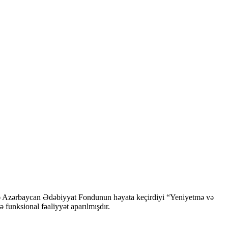
ndə Azərbaycan Ədəbiyyat Fondunun həyata keçirdiyi “Yeniyetmə və
ə funksional fəaliyyət aparılmışdır.