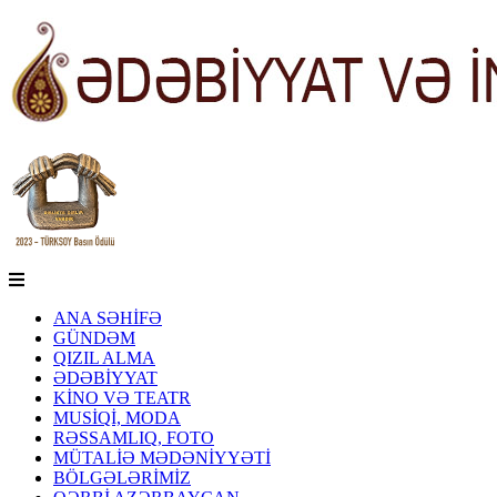
ANA SƏHİFƏ
GÜNDƏM
QIZIL ALMA
ƏDƏBİYYAT
KİNO VƏ TEATR
MUSİQİ, MODA
RƏSSAMLIQ, FOTO
MÜTALİƏ MƏDƏNİYYƏTİ
BÖLGƏLƏRİMİZ