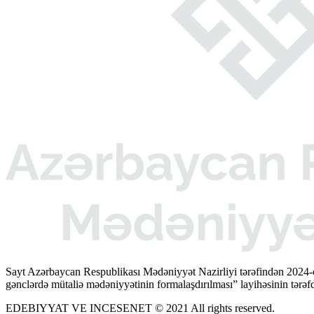
Sayt Azərbaycan Respublikası Mədəniyyət Nazirliyi tərəfindən 2024-
gənclərdə mütaliə mədəniyyətinin formalaşdırılması” layihəsinin tərəfda
EDEBIYYAT VE INCESENET © 2021 All rights reserved.