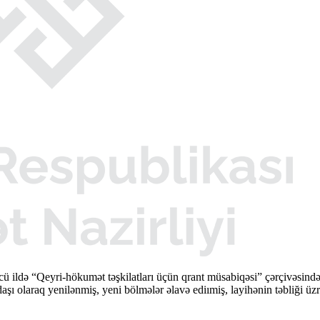
cü ildə “Qeyri-hökumət təşkilatları üçün qrant müsabiqəsi” çərçivəsi
şı olaraq yenilənmiş, yeni bölmələr əlavə ediımiş, layihənin təbliği üzr