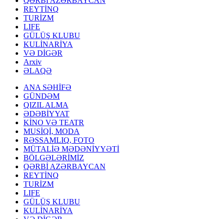
QƏRBİ AZƏRBAYCAN
REYTİNQ
TURİZM
LIFE
GÜLÜŞ KLUBU
KULİNARİYA
VƏ DİGƏR
Arxiv
ƏLAQƏ
ANA SƏHİFƏ
GÜNDƏM
QIZIL ALMA
ƏDƏBİYYAT
KİNO VƏ TEATR
MUSİQİ, MODA
RƏSSAMLIQ, FOTO
MÜTALİƏ MƏDƏNİYYƏTİ
BÖLGƏLƏRİMİZ
QƏRBİ AZƏRBAYCAN
REYTİNQ
TURİZM
LIFE
GÜLÜŞ KLUBU
KULİNARİYA