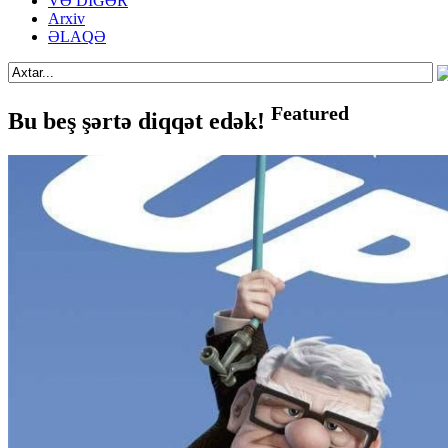
VƏ DİGƏR
Arxiv
ƏLAQƏ
Featured
Bu beş şərtə diqqət edək!