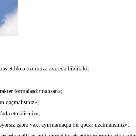
bəs etdikcə özümüzə əxz edə bildik ki,
kter formalaşdırmalısan»;
an qaçmalısınız»;
fadə etməlisiniz»;
ərsiz işlərə vaxt ayırmamaqla bir qədər uzatmalısınız».
rtlərlə bağlı ən mükəmməl hesab etdiyim motivasiya təlimlə