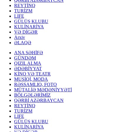
QƏRBİ AZƏRBAYCAN
REYTİNQ
TURİZM
LIFE
GÜLÜŞ KLUBU
KULİNARİYA
VƏ DİGƏR
Arxiv
ƏLAQƏ
ANA SƏHİFƏ
GÜNDƏM
QIZIL ALMA
ƏDƏBİYYAT
KİNO VƏ TEATR
MUSİQİ, MODA
RƏSSAMLIQ, FOTO
MÜTALİƏ MƏDƏNİYYƏTİ
BÖLGƏLƏRİMİZ
QƏRBİ AZƏRBAYCAN
REYTİNQ
TURİZM
LIFE
GÜLÜŞ KLUBU
KULİNARİYA