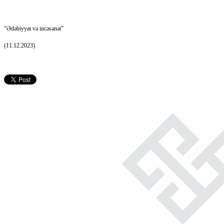
“Ədəbiyyat və incəsənət”
(11.12.2023)