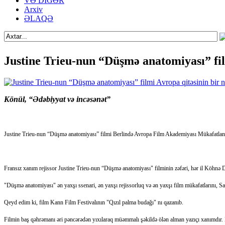
VƏ DİGƏR
Arxiv
ƏLAQƏ
Justine Trieu-nun “Düşmə anatomiyası” fil
Könül, “Ədəbiyyat və incəsənət”
Justine Trieu-nun “Düşmə anatomiyası” filmi Berlində Avropa Film Akademiyası Mükafatlandı
Fransız xanım rejissor Justine Trieu-nun “Düşmə anatomiyası" filminin zəfəri, hər il Köhnə 
"Düşmə anatomiyası" ən yaxşı ssenari, ən yaxşı rejissorluq və ən yaxşı film mükafatlarını, Sa
Qeyd edim ki, film Kann Film Festivalının "Qızıl palma budağı" nı qazanıb.
Filmin baş qəhrəmanı əri pəncərədən yıxılaraq müəmmalı şəkildə ölən alman yazıçı xanımdır. 