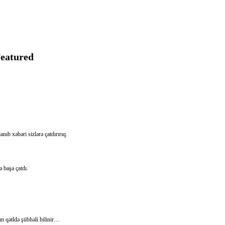
eatured
b xəbəri sizlərə çatdırırıq.
 başa çatdı.
n qətldə şübhəli bilinir…