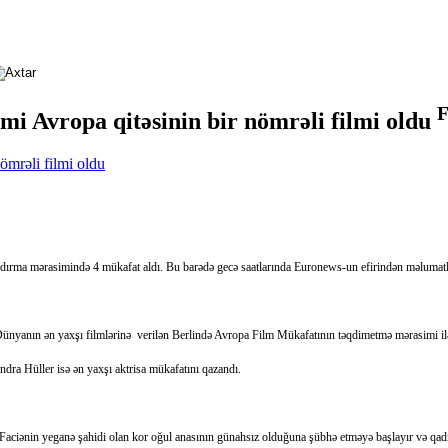
F
mi Avropa qitəsinin bir nömrəli filmi oldu
rma mərasimində 4 mükafat aldı. Bu barədə gecə saatlarında Euronews-un efirindən məlumatlanı
Dünyanın ən yaxşı filmlərinə verilən Berlində Avropa Film Mükafatının təqdimetmə mərasimi ilə
ndra Hüller isə ən yaxşı aktrisa mükafatını qazandı.
Faciənin yeganə şahidi olan kor oğul anasının günahsız olduğuna şübhə etməyə başlayır və qadı