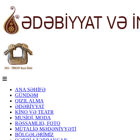
ANA SƏHİFƏ
GÜNDƏM
QIZIL ALMA
ƏDƏBİYYAT
KİNO VƏ TEATR
MUSİQİ, MODA
RƏSSAMLIQ, FOTO
MÜTALİƏ MƏDƏNİYYƏTİ
BÖLGƏLƏRİMİZ