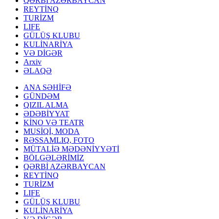
QƏRBİ AZƏRBAYCAN
REYTİNQ
TURİZM
LIFE
GÜLÜŞ KLUBU
KULİNARİYA
VƏ DİGƏR
Arxiv
ƏLAQƏ
ANA SƏHİFƏ
GÜNDƏM
QIZIL ALMA
ƏDƏBİYYAT
KİNO VƏ TEATR
MUSİQİ, MODA
RƏSSAMLIQ, FOTO
MÜTALİƏ MƏDƏNİYYƏTİ
BÖLGƏLƏRİMİZ
QƏRBİ AZƏRBAYCAN
REYTİNQ
TURİZM
LIFE
GÜLÜŞ KLUBU
KULİNARİYA