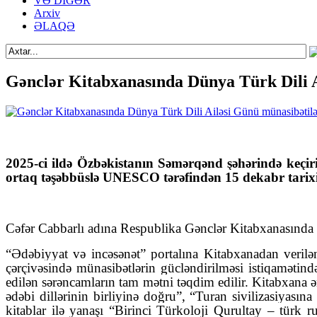
VƏ DİGƏR
Arxiv
ƏLAQƏ
Gənclər Kitabxanasında Dünya Türk Dili Ai
2025-ci ildə Özbəkistanın Səmərqənd şəhərində keçir
ortaq təşəbbüslə UNESCO tərəfindən 15 dekabr tarixi
Cəfər Cabbarlı adına Respublika Gənclər Kitabxanasında “D
“Ədəbiyyat və incəsənət” portalına Kitabxanadan verilə
çərçivəsində münasibətlərin gücləndirilməsi istiqamətind
edilən sərəncamların tam mətni təqdim edilir. Kitabxana
ədəbi dillərinin birliyinə doğru”, “Turan sivilizasiyası
kitablar ilə yanaşı “Birinci Türkoloji Qurultay – türk 