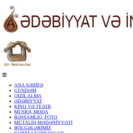
ANA SƏHİFƏ
GÜNDƏM
QIZIL ALMA
ƏDƏBİYYAT
KİNO VƏ TEATR
MUSİQİ, MODA
RƏSSAMLIQ, FOTO
MÜTALİƏ MƏDƏNİYYƏTİ
BÖLGƏLƏRİMİZ