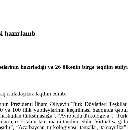
i hazırlanıb
ərinin hazırladığı və 26 ölkənin birgə təqdim etdiyi
 istifadəçilərə təqdim edilib.
nın Prezidenti İlham Əliyevin Türk Dövlətləri Təşkilatı
90 və 100 illik yubileylərinin keçirilməsi haqqında qəbul
ünaslıqdan türkşünaslığa”, “Avropada türkologiya”, “Türk
-dən çox kitabın tam mətni təqdim edilir. Virtual sərgidə
ıdır”, “Azərbaycan türkologiyası: təməllər, təmayüllər”,