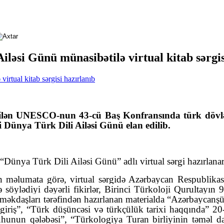
ləsi Günü münasibətilə virtual kitab sərgis
ilən UNESCO-nun 43-cü Baş Konfransında türk dövlətl
 Dünya Türk Dili Ailəsi Günü elan edilib.
ünya Türk Dili Ailəsi Günü” adlı virtual sərgi hazırlanaraq
n məlumata görə, virtual sərgidə Azərbaycan Respublikası
ə söylədiyi dəyərli fikirlər, Birinci Türkoloji Qurultayın 
 əməkdaşları tərəfindən hazırlanan materialda “Azərbaycanş
na giriş”, “Türk düşüncəsi və türkçülük tarixi haqqında” 20
ruhunun qələbəsi”, “Türkologiya Turan birliyinin təməl daş