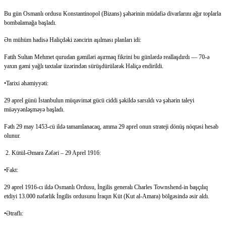
Bu gün Osmanlı ordusu Konstantinopol (Bizans) şəhərinin müdafiə divarlarını ağır toplarla
bombalamağa başladı.
Ən mühüm hadisə Haliçdəki zəncirin aşılması planları idi:
Fatih Sultan Mehmet qurudan gəmiləri aşırmaq fikrini bu günlərdə reallaşdırdı — 70-ə
yaxın gəmi yağlı taxtalar üzərindən sürüşdürülərək Haliçə endirildi.
•Tarixi əhəmiyyəti:
29 aprel günü İstanbulun müqavimət gücü ciddi şəkildə sarsıldı və şəhərin taleyi
müəyyənləşməyə başladı.
Fəth 29 may 1453-cü ildə tamamlanacaq, amma 29 aprel onun strateji dönüş nöqtəsi hesab
olunur.
2. Kütül-Əmara Zəfəri – 29 Aprel 1916:
•Fakt:
29 aprel 1916-cı ildə Osmanlı Ordusu, İngilis generalı Charles Townshend-in başçılıq
etdiyi 13.000 nəfərlik İngilis ordusunu İraqın Küt (Kut al-Amara) bölgəsində əsir aldı.
•Ətraflı: