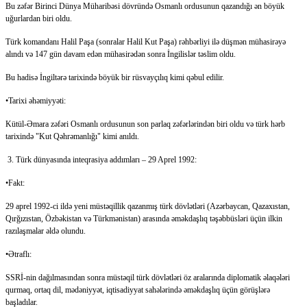
Bu zəfər Birinci Dünya Müharibəsi dövründə Osmanlı ordusunun qazandığı ən böyük
uğurlardan biri oldu.
Türk komandanı Halil Paşa (sonralar Halil Kut Paşa) rəhbərliyi ilə düşmən mühasirəyə
alındı və 147 gün davam edən mühasirədən sonra İngilislər təslim oldu.
Bu hadisə İngiltərə tarixində böyük bir rüsvayçılıq kimi qəbul edilir.
•Tarixi əhəmiyyəti:
Kütül-Əmara zəfəri Osmanlı ordusunun son parlaq zəfərlərindən biri oldu və türk hərb
tarixində "Kut Qəhrəmanlığı" kimi anıldı.
3. Türk dünyasında inteqrasiya addımları – 29 Aprel 1992:
•Fakt:
29 aprel 1992-ci ildə yeni müstəqillik qazanmış türk dövlətləri (Azərbaycan, Qazaxıstan,
Qırğızıstan, Özbəkistan və Türkmənistan) arasında əməkdaşlıq təşəbbüsləri üçün ilkin
razılaşmalar əldə olundu.
•Ətraflı:
SSRİ-nin dağılmasından sonra müstəqil türk dövlətləri öz aralarında diplomatik əlaqələri
qurmaq, ortaq dil, mədəniyyət, iqtisadiyyat sahələrində əməkdaşlıq üçün görüşlərə
başladılar.