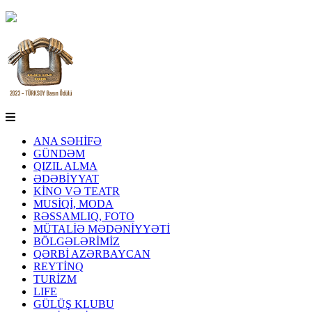
ANA SƏHİFƏ
GÜNDƏM
QIZIL ALMA
ƏDƏBİYYAT
KİNO VƏ TEATR
MUSİQİ, MODA
RƏSSAMLIQ, FOTO
MÜTALİƏ MƏDƏNİYYƏTİ
BÖLGƏLƏRİMİZ
QƏRBİ AZƏRBAYCAN
REYTİNQ
TURİZM
LIFE
GÜLÜŞ KLUBU