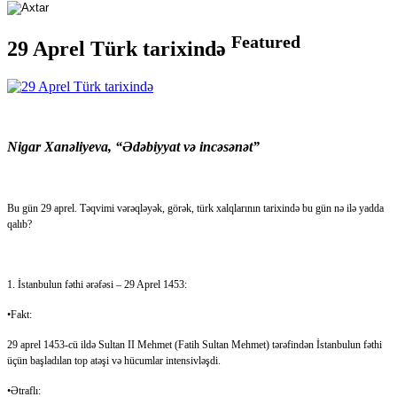
Featured
29 Aprel Türk tarixində
Nigar Xanəliyeva, “Ədəbiyyat və incəsənət”
Bu gün 29 aprel. Təqvimi vərəqləyək, görək, türk xalqlarının tarixində bu gün nə ilə yadda
qalıb?
1. İstanbulun fəthi ərəfəsi – 29 Aprel 1453:
•Fakt:
29 aprel 1453-cü ildə Sultan II Mehmet (Fatih Sultan Mehmet) tərəfindən İstanbulun fəthi
üçün başladılan top atəşi və hücumlar intensivləşdi.
•Ətraflı: