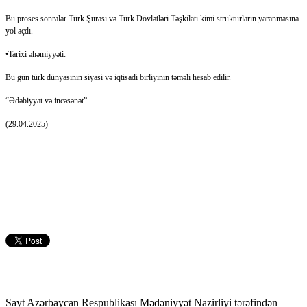
Bu proses sonralar Türk Şurası və Türk Dövlətləri Təşkilatı kimi strukturların yaranmasına
yol açdı.
•Tarixi əhəmiyyəti:
Bu gün türk dünyasının siyasi və iqtisadi birliyinin təməli hesab edilir.
“Ədəbiyyat və incəsənət”
(29.04.2025)
Sayt Azərbaycan Respublikası Mədəniyyət Nazirliyi tərəfindən