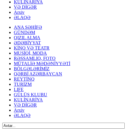
KULİNARİYA
VƏ DİGƏR
Arxiv
ƏLAQƏ
ANA SƏHİFƏ
GÜNDƏM
QIZIL ALMA
ƏDƏBİYYAT
KİNO VƏ TEATR
MUSİQİ, MODA
RƏSSAMLIQ, FOTO
MÜTALİƏ MƏDƏNİYYƏTİ
BÖLGƏLƏRİMİZ
QƏRBİ AZƏRBAYCAN
REYTİNQ
TURİZM
LIFE
GÜLÜŞ KLUBU
KULİNARİYA
VƏ DİGƏR
Arxiv
ƏLAQƏ