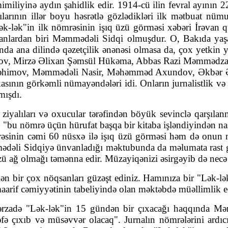
əmimiliyinə aydın şahidlik edir. 1914-cü ilin fevral ayının
alılarının illər boyu həsrətlə gözlədikləri ilk mətbuat n
"Lək-lək"in ilk nömrəsinin işıq üzü görməsi xəbəri İrəvan 
ayanlardan biri Məmmədəli Sidqi olmuşdur. O, Bakıda yaşa
da ana dilində qəzetçilik ənənəsi ol­masa da, çox yetkin yazı
dov, Mirzə Əlixan Şəmsül Hükəma, Ab­bas Razi Məm­mədza
Rə­himov, Məm­mədəli Nasir, Məhəmməd Axun­dov, Ək­bər 
kasının gör­­kəmli nüma­yəndələri idi. Onların jurna­listlik və
mışdı.
ziyalıları və oxucular tərəfindən böyük sevinclə qarşılan
, "bu nömrə üçün hürufat başqa bir kitaba işlən­diyindən n
mrəsinin cəmi 60 nüsxə ilə işıq üzü görməsi həm də onun mad
əli Sidqiyə ünvanladığı məktubunda da məlumata rast gəl
a üzü ağ olmağı təmənna edir. Müzayiqənizi əsirgəyib də necə
lən bir çox nöqsanları güzəşt ediniz. Hamınıza bir "Lək-l
maarif cəmiyyətinin tabeliyində olan mək­təbdə müəllimli
gərzadə "Lək-lək"in 15 gündən bir çıxa­cağı haqqında 
dəfə çı­xıb və müsəvvər olacaq". Jurnalın nömrələrini ar­dı