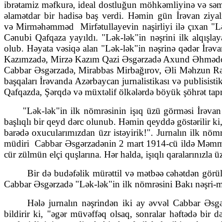
ib­rə­tamiz məfkurə, ideal dostluğun möh­kəm­liyinə və s
əla­mət­dar bir ha­disə baş verdi. Həmin gün İrəvan ziy
və Mirməhəmməd Mir­­­fətulla­ye­vin naşirliyi ilə çıxan 
Cənubi Qafqaza yayıldı. "Lək-lək"in nəşrini ilk alqışl
olub. Həyata vəsiqə alan "Lək-lək"in nəşrinə qədər İrə­van
Ka­zımzadə, Mir­­zə Kazım Qazi Əsgərzadə Axund Əh­mə
Cabbar Əs­gərzadə, Mirabbas Mirba­ğırov, Əli Məhzun 
başqaları İrə­van­da Azərbaycan jurnalis­tikası və publisisti
Qafqazda, Şərqdə və müx­təlif ölkələrdə böyük şöhrət tap
"Lək-lək"in ilk nömrəsinin işıq üzü görməsi İrəvan 
başlıqlı bir qeyd dərc olunub. Həmin qeyddə göstərilir ki
barədə oxucularımız­dan üzr istəyirik!". Jurnalın ilk nö
müdiri Cabbar Əsgərzadənin 2 mart 1914-cü ildə Məmməd
cür zülmün elçi quşlarına. Hər halda, işıq­lı qara­larınızl
Bir də budəfəlik mürəttil və mətbəə cəhətdən görü
Cabbar Əsgər­zadə "Lək-lək"in ilk nömrəsini Bakı nəşri-
Hələ jurnalın nəşrindən iki ay əvvəl Cabbar Əs
bildirir ki, "əgər müvəffəq olsaq, son­ralar həftədə bir 