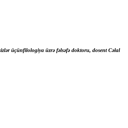
zlər üçün
filologiya üzrə fəlsəfə doktoru, dosent Cəlal