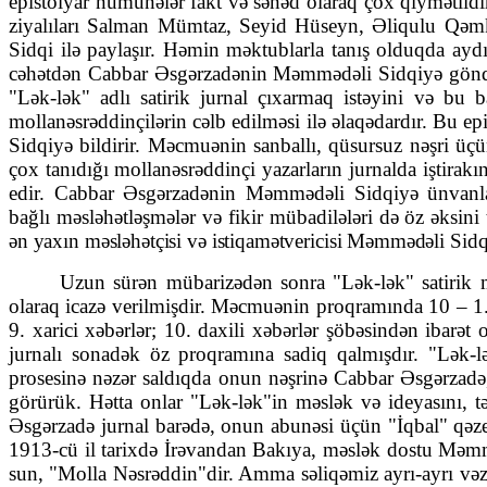
epistolyar nümunələr fakt və sənəd olaraq çox qiy­mət­lidi
ziya­lı­ları Salman Mümtaz, Seyid Hüseyn, Əliqulu Qəm­k
Sidqi ilə pay­laşır. Həmin məktublarla tanış olduqda ay
cəhət­dən Cabbar Əsgər­za­dənin Məmmədəli Sidqiyə göndə
"Lək-lək" ad­lı sati­rik jurnal çıxarmaq istəyini və bu 
mollanəsrəddin­çilərin cəlb edilməsi ilə əlaqədardır. Bu e
Sidqiyə bildirir. Məc­muənin sanballı, qüsursuz nəşri üç
çox tanıdığı mol­lanəsrəddinçi yazar­ların jurnal­da işti­ra
edir. Cabbar Əsgər­zadənin Məmmədəli Sidqiyə ün­van­la­dı
bağlı məsləhətləşmələr və fikir mü­ba­dilələri də öz əksini 
ən yaxın məs­lə­hət­çisi və isti­qa­mət­vericisi Məmmədəli Sid
Uzun sürən mübarizədən sonra "Lək-lək" satirik m
olaraq icazə ve­­ril­­mişdir. Məcmuənin proqramında 10 – 1. b
9. xarici xəbərlər; 10. da­xili xəbərlər şöbəsin­dən ibar
jurnalı sonadək öz proqramına sadiq qalmışdır. "Lək-lək
prosesinə nəzər saldıqda onun nəşrinə Cabbar Əsgərzadə, 
gö­rürük. Hətta onlar "Lək-lək"in məslək və ideyasını, 
Əsgərzadə jurnal barədə, onun abunəsi üçün "İqbal" qəze
1913-cü il tarixdə İrəvandan Bakıya, məslək dostu Məmmə
sun, "Molla Nəsrəddin"dir. Amma səliqəmiz ayrı-ayrı vəzi