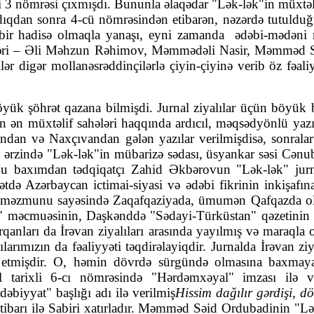
mi 3 nömrəsi çıx­mışdı. Bununla əlaqədar "Lək-lək"in müxtəlif
ıl­dıq­dan sonra 4-cü nöm­rəsindən etibarən, nəzərdə tutulduğ
­di bir hadisə olmaqla yanaşı, eyni zamanda ədəbi-mədəni
əri – Əli Məh­zun Rə­himov, Məmmədəli Nasir, Məmməd Sə
ər digər mollanəsrəd­din­­­çi­lərlə çiyin-çiyinə verib öz fəal
yük şöhrət qazana bilmişdi. Jur­nal ziyalılar üçün böyük
 ən müxtəlif sahələri haqqında ardıcıl, məqsəd­yönlü yazıl
əvandan və Naxçıvandan gələn yazılar verilmişdisə, son­ra
n ərzində "Lək-lək"in mü­ba­rizə sədası, üsyankar səsi Cən
u ba­xımdan tədqiqatçı Zahid Əkbəro­vun "Lək-lək" jurnal
ətdə Azər­baycan icti­mai-siyasi və ədəbi fikri­nin inki­ş
ik məzmunu sayəsində Zaqafqa­zi­yada, ümumən Qafqazda olan
 məcmuəsi­nin, Daş­kənddə "Sə­da­yi-Tür­küstan" qəzetinin ab
anları da İrəvan ziyalıları arasında yayıl­mış və ma­raql
rımızın da fəaliyyəti təqdi­rəla­yiqdir. Jurnalda İrəvan ziyal
mişdir. O, hə­min dövrdə sürgündə olmasına baxmayaraq,
ix­li 6-cı nömrəsində "Hər­dəm­xə­yal" imzası ilə veri
iyyat" başlığı adı ilə verilmiş
Hissim dağılır gərdişi, 
 etibarı ilə Sabiri xatırladır. Məmməd Səid Ordubadinin "Lək-