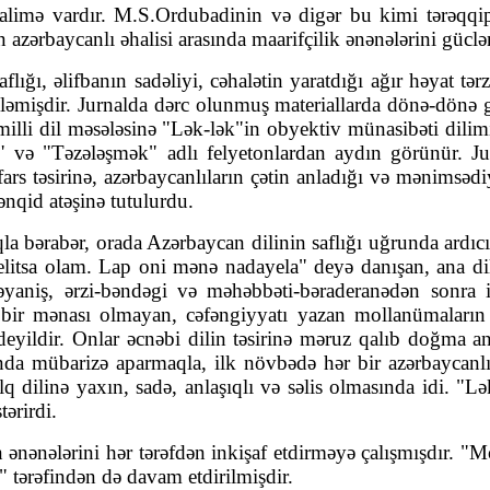
kalimə vardır. M.S.Ordubadinin və digər bu kimi tərəqqipər
 azər­baycanlı əhalisi arasında maarifçilik ənə­nələrini güc
ığı, əlifbanın sadəliyi, cəhalətin yaratdığı ağır həyat tər
söyləmişdir. Jurnalda dərc olunmuş materiallarda dönə-dönə g
milli dil məsələsinə "Lək-lək"in ob­yek­tiv münasibəti di­li
 və "Təzələşmək" adlı fel­ye­tonlardan aydın görünür. Jur
-fars təsirinə, azərbaycanlıların çətin anladığı və mənimsəd
nqid atəşinə tutu­lurdu.
aqla bərabər, orada Azərbaycan dili­nin saflığı uğrunda ard
trelitsa olam. Lap oni mənə nadayela" deyə da­nışan, ana di
-pəyaniş, ərzi-bəndəgi və məhəbbəti-bəraderanədən sonra
ir mənası olmayan, cəfəngiyyatı yazan mollanümaların h
eyildir. Onlar əcnəbi dilin təsirinə məruz qalıb doğma ana d
nda mübarizə aparmaqla, ilk növbədə hər bir azərbaycanlı
dilinə ya­xın, sadə, an­laşıqlı və səlis olmasında idi. "Lə
ərirdi.
 ənənələrini hər tərəfdən inkişaf et­dir­məyə çalışmışdır. 
" tərəfindən də davam etdirilmişdir.