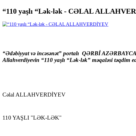
“110 yaşlı “Lək-lək - CƏLAL ALLAHV
“Ədəbiyyat və incəsənət” portalı
QƏRBİ AZƏRBAYCANA 
Allahverdiyevin “110 yaşlı “Lək-lək”
məqaləsi təqdim ed
Cəlal ALLAHVERDİYEV
110 YAŞLI
"
LƏK-LƏK
"