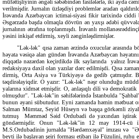
müfəttişliyinin əngəli səbəbindən fasilələrlə, iki ay­da cə
verilmişdir. Jurnalın üzləşdiyi problemlər ara­dan qaldı­r
İrəvanda Azərbaycan ictimai-siyasi fikir ta­rixində cid
Əsgərzadə başda olmaqla dövrün ən yaxşı ədəbi qüvvəl
jurnalının ətrafına toplanmışdı. İrəvanlı mollanəsrəddinçil
yəsini in­kişaf etdirmiş, xeyli zənginləşdirmişlər.
"Lək-lək" qısa zaman ərzində oxucular arasında bö
həyata vəsiqə alan gündən İrə­vanda Azərbaycan həyatının
diqqətlə nəzər­dən keçir­dikdə ilk say­larında yalnız İr
redaksiyaya daxil olan yazı­lar dərc edilmişdi. Qısa zama
dir­miş, Orta Asiya və Türkiyəyə də gedib çat­mışdır. B
təqdirəla­yiqdir. O yazır: "Lək-lək" nəşr olunduğu müd­d
yalarına xidmət etmişdir. O, an­la­şıqlı dili və demokrat
olmuşdur". "Lək-lək"in səhifələ­rində İs­tan­bulda "Şahbal"
bunun əyani sü­butudur. Eyni zamanda həmin mət­buat orq
Salman Müm­­taz, Seyid Hü­seyn və başqa görkəmli ziyalı­la­
tutmuş Məmməd Səid Orduba­di də yaxın­dan iştirak et
göndərmişdir. Onun "Lək-lək"in 12 may 1914-cü il ta­r
M.S.Ordubadinin jurnalda "Hərdəmxəyal" imzası və "Ədəb
beyti ilə başlayan şeiri forması etibarı ilə Füzulini, ruhu