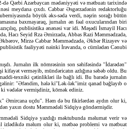
 22-də Qərbi Azərbaycan mədəniyyəti və mətbuatı tarixində
ü­munəsi meydana çıxdı. Cabbar Əsgərzadənin redaktorluğu
quber­niyasında böyük əks-səda verdi, nəşrin sorağı bütün
masına baxma­yaraq, jurnalın ən fəal oxucularından biri
çılıq, publi­sis­tika ənə­nəsi var idi. Məşədi İsmayil Hacı
­də, Hacı Seyid Rza Əmir­zadə, Abbas Razi Məmmədzadə,
Əkbə­rov, Mirzə Cabbar Məm­məd­zadə, Əkbər Rizayev və
 publi­sis­tik fəaliy­yəti nəinki İrəvanda, o cüm­lədən Cənubi
mışdı. Jurnalın ilk nömrəsinin son səhifəsində "İdarədən"
aşi kifayət verməyib, mündəricatın azlığına səbəb oldu. Bu
di-texniki çətinlikləri ilə bağlı idi. Bu barədə jurnalın
inir: "Əfən­dim, hələ ki"Lək-lək"imiz qanad bağlayıb o
 ki vədələr ver­miş­diniz, kömək ediniz.
ək" Əmircana uçdu". Həm də bu fikirlərdən aydın olur ki,
k edən yaxın dostu Məmmədəli Sidqiyə göndərmişdir.
Məmmədəli Sidqiyə yazdığı məktubunda məlumat verir və
­cıl izlədikdə mə­lum olur ki, mətbəə prob­lemi və mətbuat