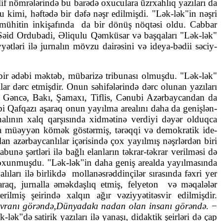
 nöm­rə­lə­rində bu ba­rə­də oxuculara üzrxahlıq yazıları da
u kimi, həftədə bir dəfə nəşr edil­mişdi. "Lək-lək"in nəşri
 mühitin inkişafında da bir dönüş nöq­təsi oldu. Cabbar
id Ordubadi, Əliqulu Qəmküsar və başqa­ları "Lək-lək"
iyyətləri ilə jurnalın mövzu dairəsini və ideya-bədii səciy­
 bir ədəbi məktəb, mübarizə tribunası olmuşdu. "Lək-lək"
ar dərc etmişdir. Onun səhifələrində dərc olunan yazıları
­lar Gəncə, Bakı, Şamaxı, Tiflis, Cənubi Azərbaycandan da
ubi Qafqazı aşaraq onun yayılma arealını daha da genişlən­
ının xalq qarşı­sında xid­mə­tinə verdiyi dəyər olduqca
afına müəyyən kömək göstərmiş, tərəqqi və demokratik ide­
 azər­bay­canlılar içərisində çox yayılmış nəşrlərdən biri
unə şərtləri ilə bağlı elanların təkrar-təkrar veril­məsi də
a oxunmuşdu. "Lək-lək"in daha geniş arealda yayılmasında
ıları ilə birlikdə mollanəsrəddin­çilər sıra­sında fəxri yer
 jur­nalla əmək­­daşlıq etmiş, felyeton
və məqa­lə­lər
lmiş şeirində xalqın ağır vəziyyətitəs­vir edilmişdir.
dövranı görəndə,Dünyadakı nadan olan insanı görəndə.
−
lək"də satirik yazıları ilə yanaşı, didaktik şeirləri də çap