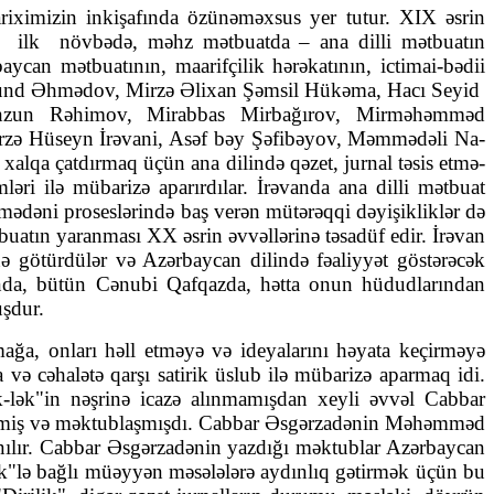
ariximizin inkişafında özünəməxsus yer tutur. XIX əsrin
ilk
növbədə, məhz mətbuatda – ana dilli mətbuatın
baycan mət­buatı­nın, maarifçilik hərəkatının, ictimai-bədii
Axund Əhmədov, Mir­zə Əlixan Şəmsil Hükəma, Hacı Seyid
un Rəhimov, Mirabbas Mirbağırov, Mir­­məhəmməd
zə Hüseyn İrəvani, Asəf bəy Şəfibəyov, Məm­mədəli Na­
 xalqa çatdırmaq üçün ana dilində qəzet, jurnal təsis etmə­
mləri ilə mübarizə aparırdılar. İrəvanda ana dilli mətbuat
mədəni proseslərində baş verən mütərəqqi dəyişikliklər də
buatın yaran­ması XX əsrin əvvəllərinə təsadüf edir. İrəvan
nə götür­dülər və Azərbaycan dilində fəaliyyət göstərəcək
vanda, bütün Cənubi Qaf­qazda, hətta onun hüdudlarından
uşdur.
mağa, onları həll etməyə və ideyalarını həyata keçirməyə
a və cəhalətə qarşı satirik üslub ilə mübarizə aparmaq idi.
ək-lək"in nəşrinə icazə alınmamışdan xeyli əvvəl Cabbar
tləşmiş və məktublaşmışdı. Cabbar Əsgərzadənin Məhəmməd
ılır. Cabbar Əs­gərzadənin yazdığı məktublar Azərbaycan
k"lə bağlı müəyyən mə­­sə­lələrə aydınlıq gətirmək üçün bu