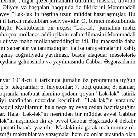
Dirilik", digər qəzet-jur­nal­ların durumu, məsləki, dövrün
 Əliyev və başqaları haqqında öz fikirlə­rini Məm­mədəli
yev "Lək-lək"in nəşrinə uzun müddət hazır­laş­mışlar. Bu
l tarixli məktubları səciyyəvidir. O, birinci məktubunda
­lü­şür. Məktubların bir ne­çəsi "Lək-lək" jurnalına məhz
aha çox mollanəs­rəd­dinçi­lə­rin cəlb edilməsini Məmmədəli
ğı qüvvə məhz mollanəs­rəddinçilər idi. Bu məq­sədlə daha
xə­bər alır və tanıma­dıq­ları ilə isə tanış etmələrini xahiş
oğra­fi­ya­da ya­yıl­ması, baş­qa əla­­qə­dar məsə­lələrlə
eydana gəlməsində və yayılmasın­da Cab­bar Əsgər­zadə­nin
anvar 1914-cü il tarixində jurnalın öz proqramına uyğun
i; 5. teleqramlar; 6. felyetonlar; 7. poçt qutusu; 8. elanlar;
ın proqramla mətbuat aləminə qədəm qoyan "Lək-lək" satirik
yi tərəfindən nəzərdən keçirilirdi. "Lək-lək"in yaranma
qcıl ziyalılarının hələ neçə ay əvvəlcədən hazırlaşdığını
lər. Hələ "Lək-lək"in nəşrindən bir müd­dət əvvəl Cabbar
-lək"in nəşrindən iki ay əvvəl Cabbar Əsgərzadə 4 dekabr
aməti barədə yazırdı: "Məsləkimiz gərək məlu­mu­­nuz ol­
dığı mək­tub­lar və yazışmalar həm də onlar arasında olan