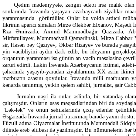
Qədim mədəniyyətə, zəngin ədəbi irsə malik olan İ
sonlarında İrə­van­da yaşayan azərbaycanlı ziyalılar maa
yaranmasında
görürdülər. Onlar bu yol­­­­da ardıcıl müb
fikrinin aparıcı simaları Mirzə Ələkbər Elxanov, Məşə
Rza Əmirzadə, Axund Məmmədbağır Qazızadə, Ab­
Mirfətullayev, Məmmədvəli Qəmərlinski, Mirzə Cabbar 
sir, Həsən bəy Qazıyev, Əkbər Rizayev və burada yaşayıb-ya
yin vacib­liyini aydın dərk edib, bu ideyanın ger­çək­ləş
orqanının ya­ran­ması isə günün ən vacib məsələsinə çevr
zəruri edirdi. Lakin İrə­van­da Azər­baycanın ictimai, ədə
şəhərində yaşayıb-yaradan ziya­lı­larımız XX əsrin ikinc
mətbuatın əsasını qoydular. İrəvanda milli mət­buatın 
kənarda tanınmış, yetkin qələm sahibi, jurnalist, şair C
Jurnalın nəşri ilə onlar, əslində, bir vətəndaş olar
çalışmışdır. Onla­rın əsas məqsədlərindən biri də soydaşla
"Lək-lək" və onun səhi­fə­lərində çıxış edənlər çətinli
Əsgərzadə İrəvanda jurnal burax­maq barədə yaxın dostu
Füzuli adına Əlyazmalar İnstitutunda Məmmədəli Sidqiyə
dilində ərəb əlifbası ilə yazılmışdır. Bu nümu­nə­lərin h