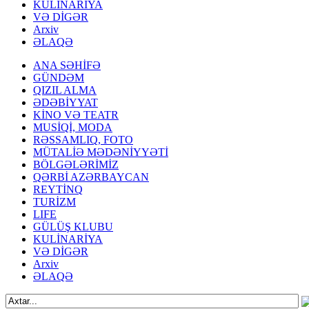
KULİNARİYA
VƏ DİGƏR
Arxiv
ƏLAQƏ
ANA SƏHİFƏ
GÜNDƏM
QIZIL ALMA
ƏDƏBİYYAT
KİNO VƏ TEATR
MUSİQİ, MODA
RƏSSAMLIQ, FOTO
MÜTALİƏ MƏDƏNİYYƏTİ
BÖLGƏLƏRİMİZ
QƏRBİ AZƏRBAYCAN
REYTİNQ
TURİZM
LIFE
GÜLÜŞ KLUBU
KULİNARİYA
VƏ DİGƏR
Arxiv
ƏLAQƏ