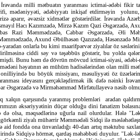
rəvanda milli mətbuatın yaranması ictimai-ədəbi fikir t
rifi, mədəniyyəti, ədəbiyyatı inkişaf etdirməyin
yo­lu­nu,
arizə aparır, əvəzsiz xidmətlər göstərirdilər. İrəvanda Azər
di İsmayıl Hacı Kazımzadə, Mirzə Kazım Qazi Əsgərzadə, 
bas Razi Məmmədzadə, Cabbar Əsgərzadə, Əli Məhz
Məmməd­zadə, Axund Əbülhəsən Qazızadə, Həsənzadə Mir
radan onlarla bu kimi maarif­­pərvər ziyalılar öz səslərini
dirilməsinə ciddi səy və təşəbbüs göstə­rir, bu yolda qələ
il­mişdi. Bunu həm də dövrün mövcud ictimai-siyasi, ədəbi-
bi-mədəni həyatının ən mühüm hadisələrindən olan milli mət­
i onilliyində bu böyük missiyanı, məsuliyyəti öz üzərləri
yaranması ideyasını gerçəkləşdirmək ilk dəfə nəinki İrə
abbar Əsgər­zadə və Mirməhəmməd Mir­­fətullayevə nəsib olm
aq xalqın qarşısında yaranmış prob­lem­ləri
aradan qaldır
rımızın əksəriyyətinin düçar olduğu dini fanatizm bə­­la­sın
klə də olsa, məqsədlərinə uğurla nail olurdular. Hələ "L
, görkəmli ziyalı mühərrir Məmmədəli Sidqi ilə məsləhə
 aid fondda ona ünvanladığı 40-dan artıq məktubu saxlan
ər birində Sidqiyə hörmət, qardaş məhəbbəti duyulur. "Lək-lə