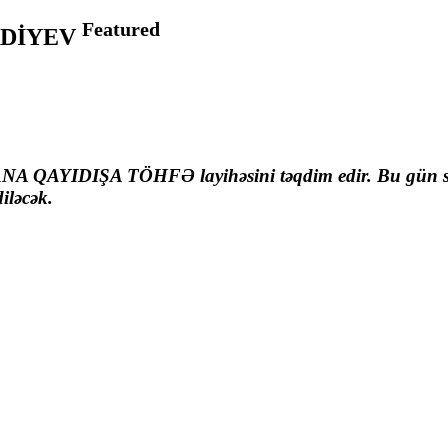
Featured
ERDİYEV
QAYIDIŞA TÖHFƏ layihəsini təqdim edir. Bu gün si
iləcək.