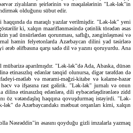
vər ziyalıların şeirlərinin və məqalələrinin "Lək-lək"in
lən­dirmək olduğunu sübut edir.
zi haqqında da maraqlı yazılar verilmişdir. "Lək-lək" yeni
östərilir ki, xalqın maariflənməsində çətinlik törədən əsas
­mizin yad ünsürlərdən qorunması, saflığı, zənginləşməsi və
nal hə­min felyetonlarda Azərbaycan dilini yad təsirlərə
iyi ərəb əlifbasına qar­şı sadə dil və yazını qoruyurdu. Ana
ıcıl mübarizə aparılmışdır. "Lək-lək"də Ada, Abaska, dünən
linə etinasızlıq edənlər tənqid olunursa, digər tərəfdən də
 ifa­deyi-mətləb və mərami-məğzi-kitabe və kəlame-həzər
əcv və ifşasına rast gəlirik. "Lək-lək" jurnalı və onun
ilinə etinasız­lıq edən­lərə, dili eybəcərləşdirən­lərə zidd
nı öz vətəndaşlıq haqqına qo­vuşdurmaq istəyirdi. "Lək-
k-lək" də Azərbaycandakı mət­buat orqanları ki­mi, xalqın
"Molla Nəsrəddin"in əsasını qoyduğu gizli imzalarla yazmaq