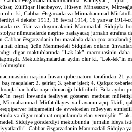
r. Cabbar Əs­gərzadə məktub­la­rın­da "Kəlniyyət", "İqbal", "
ü­sar, Zül­füqar Ha­cı­bəyov, Hüseyn Minasazov, Mirzəağa
dın olur ki, Cab­bar Əsgərzadə və Mirməhəmməd Mirfətulla
rdiyi 4 dekabr 1913, 18 fevral 1914, 16 yanvar 1914-cü i
barədə öz fikir və düşüncələrini Məm­mədəli Sid­qiy­lə bö
pistolyar nümunələrdə nəşrinə başlaya­caq jurnalın ətrafına d
ün Cab­bar Əsgər­zadənin bu məsələdə daha çox arxalan­dı­
kına nail olmaq üçün Məm­­mədəli Sidqidən onla­rın ünvanlarını 
ğı digər mək­tublarında "Lək-lək" məcmuəsinin daha geniş c
tap­mış­dı.
Məktub­laşma­lardan aydın olur ki, "Lək-lək"in m
qi olmuş­dur.
əcmuəsinin nəşrinə İrəvan quber­na­toru tərəfindən 21 y
aş məqalələr: 2. şeirlər; 3. şəhər işləri; 4. Qafqaz xəbər­lər
ət olmaqla hər həftə nəşr olunacağı bildirilirdi. Belə ayd
"in nəşri İrəvanda fəaliyyət göstərən mətbuat müfəttişli
Mirməhəmməd Mirfətulla­yev və İrəvanın açıq fikirli, qaba
tərəq­qi­pərvər istiqamətini də əvvəlcədən müəyyən etmişdi
tində və digər mət­buat orqanlarında elan vermişdir. "Lək
dəli Sidqiyə gön­dər­diyi məktubunda jurnalın ideya istiq
yyətlərdir". Cabbar Əs­gər­zadə­nin Məmmədəli Sidqiyə yaz­