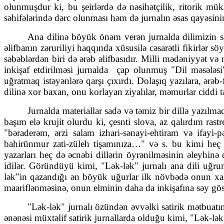
olunmuşdur ki, bu şeirlərdə də nəsihətçilik, ritorik mü
səhifələrində dərc olunması həm də jurnalın əsas qayəsinin
Ana dilinə böyük önəm verən jurnalda dilimizin safl
əlifbanın zəruriliyi haqqında xüsusilə cəsarətli fikirlər 
səbəblərdən biri də ərəb əlifbasıdır. Milli mədəniyyət və 
inkişaf etdirilməsi jurnalda çap olunmuş "Dil məsələsi"
uğratmaq istəyənlərə qarşı çıxırdı. Do­laşıq yazılara, ərəb
dilinə xor baxan, onu korlayan ziyalılar, məmurlar ciddi tə
Jurnalda materiallar sadə və təmiz bir dillə yazılm
başım elə kru­jit olurdu ki, çesnti slova, az qalırdım ras
"bəraderəm, ərzi salam izhari-sə­nayi-ehtiram və ifayi
bahirünmur zati-züleh tişamınıza…" və s. bu kimi heç b
yazarları heç də əcnəbi dillərin öyrənil­məsinin əleyhinə d
idilər. Göründüyü kimi, "Lək-lək" jurnalı ana dili uğru
lək"in qazandığı ən böyük uğurlar ilk növbədə onun xalq 
maarif­lənməsinə, onun elminin daha da inkişafına səy göst
"Lək-lək" jurnalı özündən əvvəlki satirik mətbuatın
ənənəsi müx­təlif satirik jurnallarda olduğu kimi, "Lək-lək