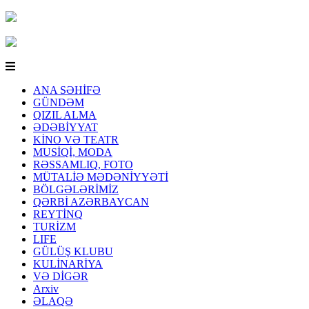
ANA SƏHİFƏ
GÜNDƏM
QIZIL ALMA
ƏDƏBİYYAT
KİNO VƏ TEATR
MUSİQİ, MODA
RƏSSAMLIQ, FOTO
MÜTALİƏ MƏDƏNİYYƏTİ
BÖLGƏLƏRİMİZ
QƏRBİ AZƏRBAYCAN
REYTİNQ
TURİZM
LIFE
GÜLÜŞ KLUBU
KULİNARİYA
VƏ DİGƏR
Arxiv
ƏLAQƏ