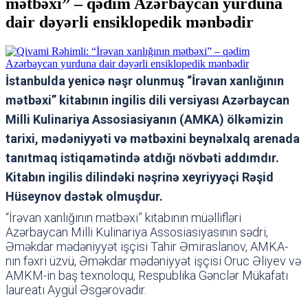
mətbəxi” – qədim Azərbaycan yurduna
dair dəyərli ensiklopedik mənbədir
İstanbulda yenicə nəşr olunmuş “İrəvan xanlığının
mətbəxi” kitabının ingilis dili versiyası Azərbaycan
Milli Kulinariya Assosiasiyanın (AMKA) ölkəmizin
tarixi, mədəniyyəti və mətbəxini beynəlxalq arenada
tanıtmaq istiqamətində atdığı növbəti addımdır.
Kitabın ingilis dilindəki nəşrinə xeyriyyəçi Rəşid
Hüseynov dəstək olmuşdur.
“İrəvan xanlığının mətbəxi” kitabının müəllifləri
Azərbaycan Milli Kulinariya Assosiasiyasının sədri,
Əməkdar mədəniyyət işçisi Tahir Əmiraslanov, AMKA-
nın fəxri üzvü, Əməkdar mədəniyyət işçisi Oruc Əliyev və
AMKM-in baş texnoloqu, Respublika Gənclər Mükafatı
laureatı Aygül Əsgərovadır.