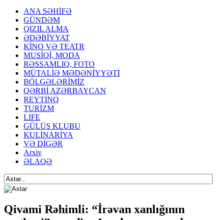
ANA SƏHİFƏ
GÜNDƏM
QIZIL ALMA
ƏDƏBİYYAT
KİNO VƏ TEATR
MUSİQİ, MODA
RƏSSAMLIQ, FOTO
MÜTALİƏ MƏDƏNİYYƏTİ
BÖLGƏLƏRİMİZ
QƏRBİ AZƏRBAYCAN
REYTİNQ
TURİZM
LIFE
GÜLÜŞ KLUBU
KULİNARİYA
VƏ DİGƏR
Arxiv
ƏLAQƏ
Qivami Rəhimli: “İrəvan xanlığının