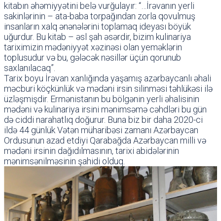
kitabın əhəmiyyətini belə vurğulayır: “…İrəvanın yerli
sakinlərinin – ata-baba torpağından zorla qovulmuş
insanların xalq ənənələrini toplamaq ideyası böyük
uğurdur. Bu kitab – əsl şah əsərdir, bizim kulinariya
tariximizin mədəniyyət xəzinəsi olan yeməklərin
toplusudur və bu, gələcək nəsillər üçün qorunub
saxlanılacaq”.
Tarix boyu İrəvan xanlığında yaşamış azərbaycanlı əhali
məcburi köçkünlük və mədəni irsin silinməsi təhlükəsi ilə
üzləşmişdir. Ermənistanın bu bölgənin yerli əhalisinin
mədəni və kulinariya irsini mənimsəmə cəhdləri bu gün
də ciddi narahatlıq doğurur. Buna biz bir daha 2020-ci
ildə 44 günlük Vətən müharibəsi zamanı Azərbaycan
Ordusunun azad etdiyi Qarabağda Azərbaycan milli və
mədəni irsinin dağıdılmasının, tarixi abidələrinin
mənimsənilməsinin şahidi olduq.