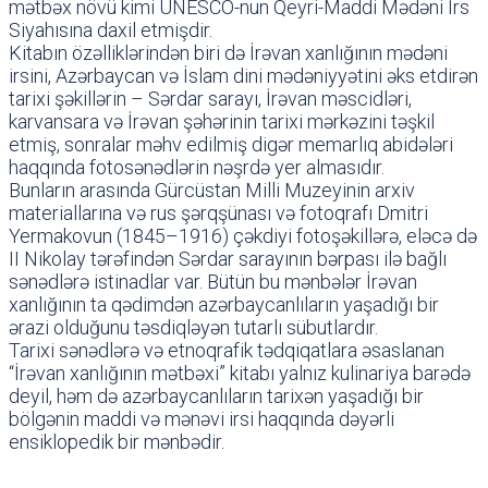
mətbəx növü kimi UNESCO-nun Qeyri-Maddi Mədəni İrs
Siyahısına daxil etmişdir.
Kitabın özəlliklərindən biri də İrəvan xanlığının mədəni
irsini, Azərbaycan və İslam dini mədəniyyətini əks etdirən
tarixi şəkillərin – Sərdar sarayı, İrəvan məscidləri,
karvansara və İrəvan şəhərinin tarixi mərkəzini təşkil
etmiş, sonralar məhv edilmiş digər memarlıq abidələri
haqqında fotosənədlərin nəşrdə yer almasıdır.
Bunların arasında Gürcüstan Milli Muzeyinin arxiv
materiallarına və rus şərqşünası və fotoqrafı Dmitri
Yermakovun (1845–1916) çəkdiyi fotoşəkillərə, eləcə də
II Nikolay tərəfindən Sərdar sarayının bərpası ilə bağlı
sənədlərə istinadlar var. Bütün bu mənbələr İrəvan
xanlığının ta qədimdən azərbaycanlıların yaşadığı bir
ərazi olduğunu təsdiqləyən tutarlı sübutlardır.
Tarixi sənədlərə və etnoqrafik tədqiqatlara əsaslanan
“İrəvan xanlığının mətbəxi” kitabı yalnız kulinariya barədə
deyil, həm də azərbaycanlıların tarixən yaşadığı bir
bölgənin maddi və mənəvi irsi haqqında dəyərli
ensiklopedik bir mənbədir.