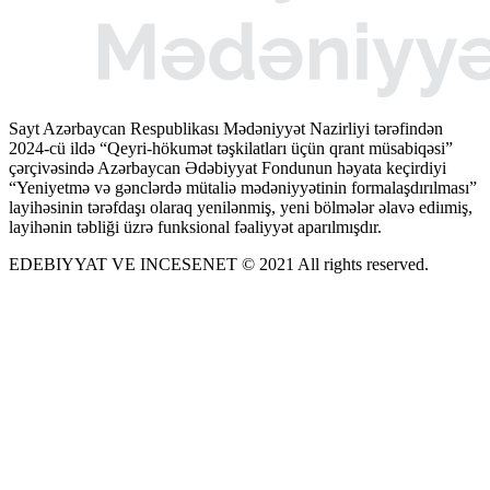
Sayt Azərbaycan Respublikası Mədəniyyət Nazirliyi tərəfindən
2024-cü ildə “Qeyri-hökumət təşkilatları üçün qrant müsabiqəsi”
çərçivəsində Azərbaycan Ədəbiyyat Fondunun həyata keçirdiyi
“Yeniyetmə və gənclərdə mütaliə mədəniyyətinin formalaşdırılması”
layihəsinin tərəfdaşı olaraq yenilənmiş, yeni bölmələr əlavə ediımiş,
layihənin təbliği üzrə funksional fəaliyyət aparılmışdır.
EDEBIYYAT VE INCESENET © 2021 All rights reserved.