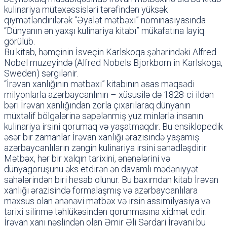
kulinariya mütəxəssisləri tərəfindən yüksək
qiymətləndirilərək “Əyalət mətbəxi” nominasiyasında
“Dünyanın ən yaxşı kulinariya kitabı” mükafatına layiq
görülüb.
Bu kitab, həmçinin İsveçin Karlskoqa şəhərindəki Alfred
Nobel muzeyində (Alfred Nobels Bjorkborn in Karlskoga,
Sweden) sərgilənir.
“İrəvan xanlığının mətbəxi” kitabının əsas məqsədi
milyonlarla azərbaycanlının – xüsusilə də 1828-ci ildən
bəri İrəvan xanlığından zorla çıxarılaraq dünyanın
müxtəlif bölgələrinə səpələnmiş yüz minlərlə insanın
kulinariya irsini qorumaq və yaşatmaqdır. Bu ensiklopedik
əsər bir zamanlar İrəvan xanlığı ərazisində yaşamış
azərbaycanlıların zəngin kulinariya irsini sənədləşdirir.
Mətbəx, hər bir xalqın tarixini, ənənələrini və
dünyagörüşünü əks etdirən ən davamlı mədəniyyət
sahələrindən biri hesab olunur. Bu baxımdan kitab İrəvan
xanlığı ərazisində formalaşmış və azərbaycanlılara
məxsus olan ənənəvi mətbəx və irsin assimilyasiya və
tarixi silinmə təhlükəsindən qorunmasına xidmət edir.
İrəvan xanı nəslindən olan Əmir Əli Sərdari İrəvani bu