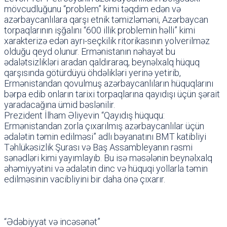
mövcudluğunu “problem” kimi təqdim edən və
azərbaycanlılara qarşı etnik təmizləməni, Azərbaycan
torpaqlarının işğalını “600 illik problemin həlli” kimi
xarakterizə edən ayrı-seçkilik ritorikasının yolverilməz
olduğu qeyd olunur. Ermənistanın nəhayət bu
ədalətsizlikləri aradan qaldıraraq, beynəlxalq hüquq
qarşısında götürdüyü öhdəlikləri yerinə yetirib,
Ermənistandan qovulmuş azərbaycanlıların hüquqlarını
bərpa edib onların tarixi torpaqlarına qayıdışı üçün şərait
yaradacağına ümid bəslənilir.
Prezident İlham Əliyevin “Qayıdış hüququ:
Ermənistandan zorla çıxarılmış azərbaycanlılar üçün
ədalətin təmin edilməsi” adlı bəyanatını BMT katibliyi
Təhlükəsizlik Şurası və Baş Assambleyanın rəsmi
sənədləri kimi yayımlayıb. Bu isə məsələnin beynəlxalq
əhəmiyyətini və ədalətin dinc və hüquqi yollarla təmin
edilməsinin vacibliyini bir daha önə çıxarır.
“Ədəbiyyat və incəsənət”