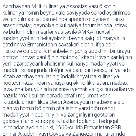
Azərbaycan Milli Kulinariya Assosiasiyası ölkənin
kulinariya irsinin beynəlxalq səviyyədə sənədləşdirilməsi
və tanıdılması istiqamətində aparıcı rol oynayır. Tarixi
araşdırmalar, beynəlxalq kulinariya forumlarında iştirak
və bu kimi elmi nəşrlər vasitəsilə AMKA müxtəlif
mədəniyyətlərin hekayələrini beynəlxalq ictimaiyyətlə
çatdırır və Ermənistanın saxtakarlıqlarını ifşa edir.
Tarixi və etnoqrafik mənbələrin geniş spektrini bir araya
gətirən “İrəvan xanlığının mətbəxi” kitabı İrəvan xanlığının
yerli azərbaycanlı əhalisinin kulinariya mədəniyyəti və
maddi irsi haqqında dolğun və canlı bir təəssürat yaradır.
Kitab azərbaycanlıların gündəlik həyatına kulinariya
nöqteyi-nəzərindən yanaşaraq əkinçilik alətləri, mətbəx
ləvazimatları, yüzlərlə ənənəvi yemək və içkilərin adları və
hazırlanma üsulları barədə ətraflı məlumat verir.
Kitabda ümumilikdə Qərbi Azərbaycan mətbəxinə aid
olan və həmin bölgənin əhalisinin yaratdığı maddi
mədəniyyətin qədimliyini və zənginliyini göstərən
çoxsaylı tarixi-etnoqrafik faktlar toplanıb. Tədqiqat
işlərindən aydın olur ki, 1960-cı ildə Ermənistan SSR
Elmlər Akademiyası Göyçə və Zəngəzur mahallarında