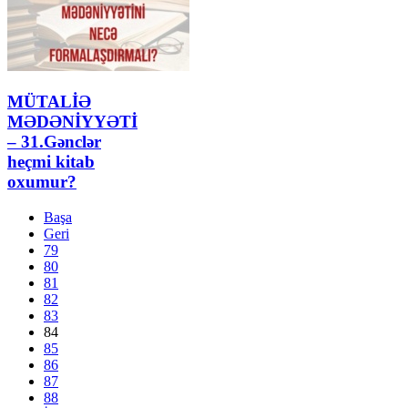
MÜTALİƏ
MƏDƏNİYYƏTİ
– 31.Gənclər
heçmi kitab
oxumur?
Başa
Geri
79
80
81
82
83
84
85
86
87
88