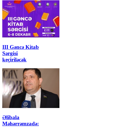
III Gəncə Kitab
Sərgisi
keçiriləcək
Əlibala
Məhərrəmzadə: