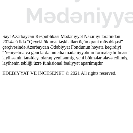
Sayt Azərbaycan Respublikası Mədəniyyət Nazirliyi tərəfindən
2024-cü ildə “Qeyri-hökumət təşkilatları üçün qrant müsabiqəsi”
çərçivəsində Azərbaycan Ədəbiyyat Fondunun həyata keçirdiyi
“Yeniyetmə və gənclərdə mütaliə mədəniyyətinin formalaşdırılması”
layihəsinin tərəfdaşı olaraq yenilənmiş, yeni bölmələr əlavə ediımiş,
layihənin təbliği üzrə funksional fəaliyyət aparılmışdır.
EDEBIYYAT VE INCESENET © 2021 All rights reserved.