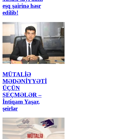
eşq şairinə həsr
edilib!
MÜTALİƏ
MƏDƏNİYYƏTİ
ÜÇÜN
SEÇMƏLƏR –
İntiqam Yaşar,
şeirlər