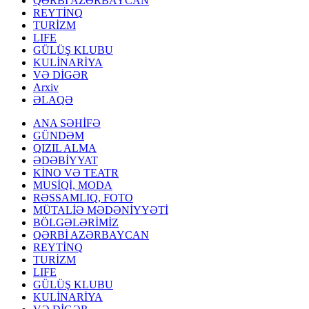
QƏRBİ AZƏRBAYCAN
REYTİNQ
TURİZM
LIFE
GÜLÜŞ KLUBU
KULİNARİYA
VƏ DİGƏR
Arxiv
ƏLAQƏ
ANA SƏHİFƏ
GÜNDƏM
QIZIL ALMA
ƏDƏBİYYAT
KİNO VƏ TEATR
MUSİQİ, MODA
RƏSSAMLIQ, FOTO
MÜTALİƏ MƏDƏNİYYƏTİ
BÖLGƏLƏRİMİZ
QƏRBİ AZƏRBAYCAN
REYTİNQ
TURİZM
LIFE
GÜLÜŞ KLUBU
KULİNARİYA