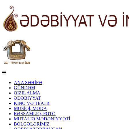
ANA SƏHİFƏ
GÜNDƏM
QIZIL ALMA
ƏDƏBİYYAT
KİNO VƏ TEATR
MUSİQİ, MODA
RƏSSAMLIQ, FOTO
MÜTALİƏ MƏDƏNİYYƏTİ
BÖLGƏLƏRİMİZ