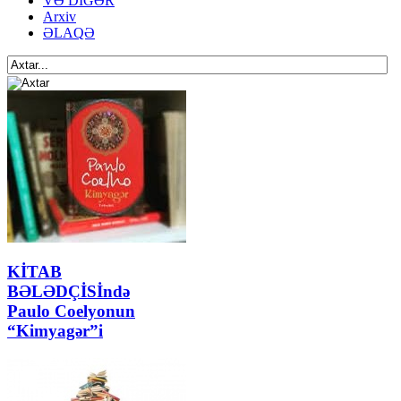
VƏ DİGƏR
Arxiv
ƏLAQƏ
KİTAB
BƏLƏDÇİSİndə
Paulo Coelyonun
“Kimyagər”i