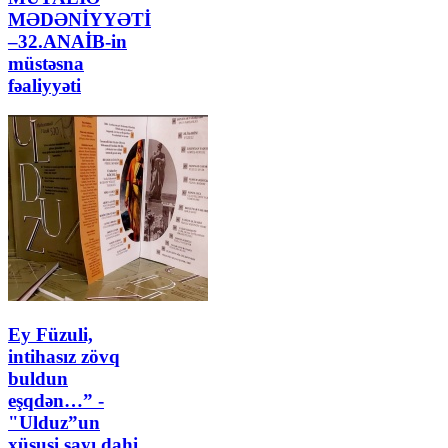
MƏDƏNİYYƏTİ
–32.ANAİB-in
müstəsna
fəaliyyəti
Ey Füzuli,
intihasız zövq
buldun
eşqdən…” -
"Ulduz”un
xüsusi sayı dahi