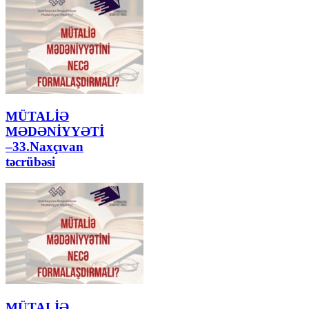
MÜTALİƏ
MƏDƏNİYYƏTİ
–33.Naxçıvan
təcrübəsi
MÜTALİƏ