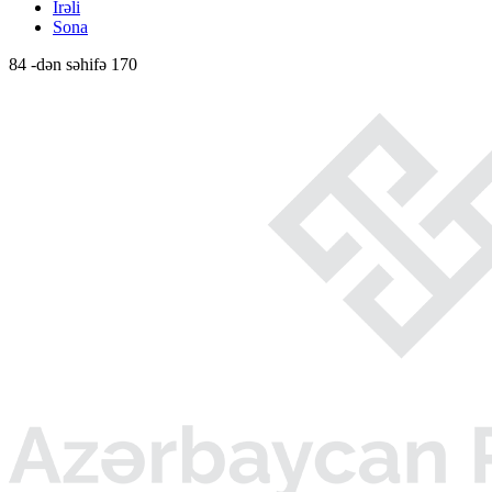
İrəli
Sona
84 -dən səhifə 170