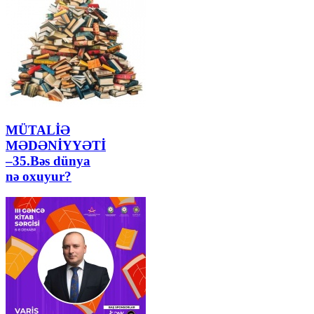
MÜTALİƏ
MƏDƏNİYYƏTİ
–35.Bəs dünya
nə oxuyur?