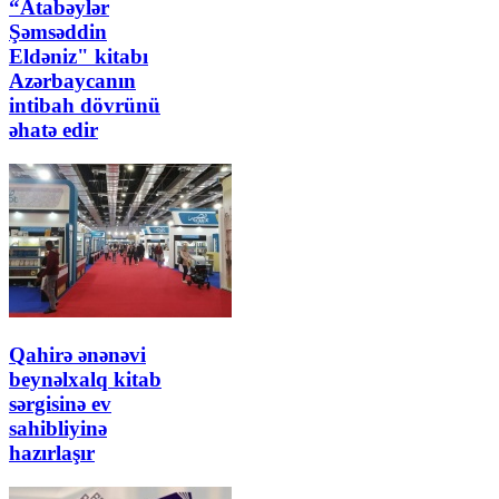
“Atabəylər
Şəmsəddin
Eldəniz" kitabı
Azərbaycanın
intibah dövrünü
əhatə edir
Qahirə ənənəvi
beynəlxalq kitab
sərgisinə ev
sahibliyinə
hazırlaşır