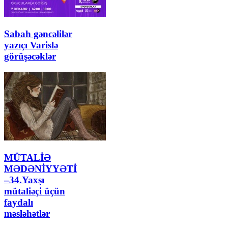
Sabah gəncəlilər
yazıçı Varislə
görüşəcəklər
MÜTALİƏ
MƏDƏNİYYƏTİ
–34.Yaxşı
mütaliəçi üçün
faydalı
məsləhətlər