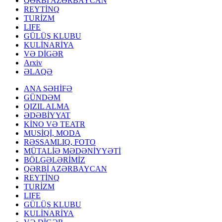
QƏRBİ AZƏRBAYCAN
REYTİNQ
TURİZM
LIFE
GÜLÜŞ KLUBU
KULİNARİYA
VƏ DİGƏR
Arxiv
ƏLAQƏ
ANA SƏHİFƏ
GÜNDƏM
QIZIL ALMA
ƏDƏBİYYAT
KİNO VƏ TEATR
MUSİQİ, MODA
RƏSSAMLIQ, FOTO
MÜTALİƏ MƏDƏNİYYƏTİ
BÖLGƏLƏRİMİZ
QƏRBİ AZƏRBAYCAN
REYTİNQ
TURİZM
LIFE
GÜLÜŞ KLUBU
KULİNARİYA