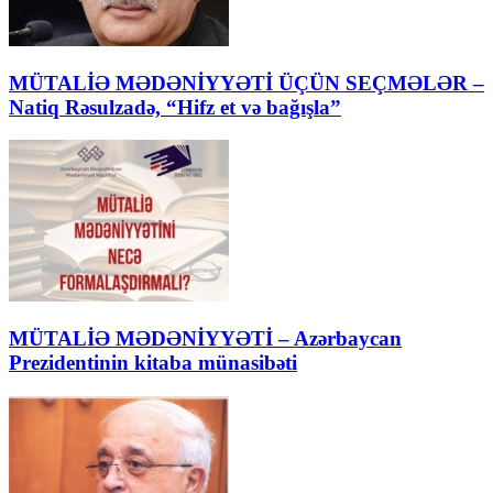
MÜTALİƏ MƏDƏNİYYƏTİ ÜÇÜN SEÇMƏLƏR –
Natiq Rəsulzadə, “Hifz et və bağışla”
MÜTALİƏ MƏDƏNİYYƏTİ – Azərbaycan
Prezidentinin kitaba münasibəti