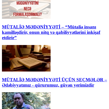
MÜTALİƏ MƏDƏNİYYƏTİ – “Mütaliə insanı
kamilləşdirir, onun nitq və qabiliyyətlərini inkişaf
etdirir”
MÜTALİƏ MƏDƏNİYYƏTİ ÜÇÜN SEÇMƏLƏR –
Ədəbiyyatımız - qürurumuz, güvən yerimizdir