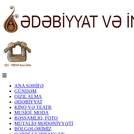
ANA SƏHİFƏ
GÜNDƏM
QIZIL ALMA
ƏDƏBİYYAT
KİNO VƏ TEATR
MUSİQİ, MODA
RƏSSAMLIQ, FOTO
MÜTALİƏ MƏDƏNİYYƏTİ
BÖLGƏLƏRİMİZ