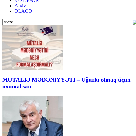
VƏ DİGƏR
Arxiv
ƏLAQƏ
MÜTALİƏ MƏDƏNİYYƏTİ – Uğurlu olmaq üçün
oxumalısan