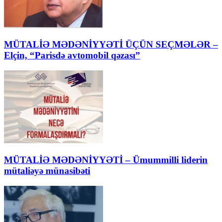
MÜTALİƏ MƏDƏNİYYƏTİ ÜÇÜN SEÇMƏLƏR –
Elçin, “Parisdə avtomobil qəzası”
MÜTALİƏ MƏDƏNİYYƏTİ – Ümummilli liderin
mütaliəyə münasibəti