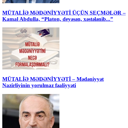
MÜTALİƏ MƏDƏNİYYƏTİ ÜÇÜN SEÇMƏLƏR –
Kamal Abdulla, “Platon, deyəsən, xəstələnib...”
MÜTALİƏ MƏDƏNİYYƏTİ – Mədəniyyət
Nazirliyinin yorulmaz fəaliyyəti