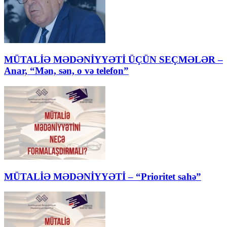
MÜTALİƏ MƏDƏNİYYƏTİ ÜÇÜN SEÇMƏLƏR –
Anar, “Mən, sən, o və telefon”
MÜTALİƏ MƏDƏNİYYƏTİ – “Prioritet sahə”