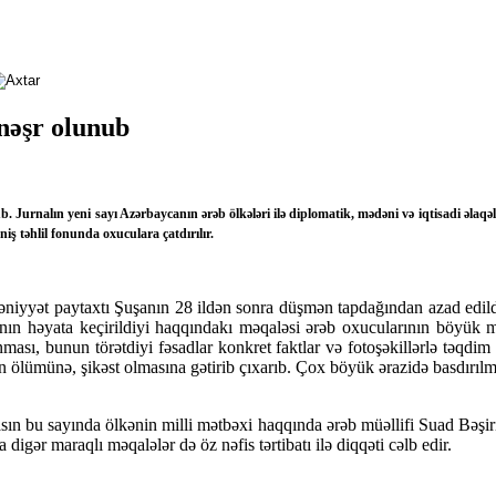
 nəşr olunub
 Jurnalın yeni sayı Azərbaycanın ərəb ölkələri ilə diplomatik, mədəni və iqtisadi əlaqə
niş təhlil fonunda oxuculara çatdırılır.
yyət paytaxtı Şuşanın 28 ildən sonra düşmən tapdağından azad edildiyi,
pasının həyata keçirildiyi haqqındakı məqaləsi ərəb oxucularının böy
sı, bunun törətdiyi fəsadlar konkret faktlar və fotoşəkillərlə təqdim 
nin ölümünə, şikəst olmasına gətirib çıxarıb. Çox böyük ərazidə basdırıl
sın bu sayında ölkənin milli mətbəxi haqqında ərəb müəllifi Suad Bəşi
igər maraqlı məqalələr də öz nəfis tərtibatı ilə diqqəti cəlb edir.