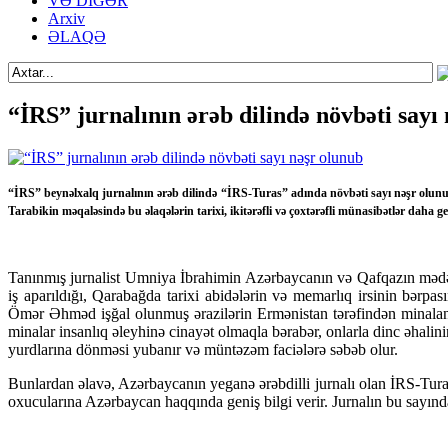
VƏ DİGƏR
Arxiv
ƏLAQƏ
“İRS” jurnalının ərəb dilində növbəti sayı
“İRS” beynəlxalq jurnalının ərəb dilində “İRS-Turas” adında növbəti sayı nəşr olunub.
Tarabikin məqaləsində bu əlaqələrin tarixi, ikitərəfli və çoxtərəfli münasibətlər daha ge
Tanınmış jurnalist Umniya İbrahimin Azərbaycanın və Qafqazın mədəni
iş aparıldığı, Qarabağda tarixi abidələrin və memarlıq irsinin bər
Ömər Əhməd işğal olunmuş ərazilərin Ermənistan tərəfindən minalanma
minalar insanlıq əleyhinə cinayət olmaqla bərabər, onlarla dinc əhali
yurdlarına dönməsi yubanır və müntəzəm faciələrə səbəb olur.
Bunlardan əlavə, Azərbaycanın yeganə ərəbdilli jurnalı olan İRS-Tura
oxucularına Azərbaycan haqqında geniş bilgi verir. Jurnalın bu sayında d