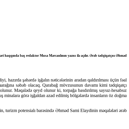
ləri haqqında baş redaktor Musa Mərcanlının yazısı ilə açılır. Ərəb tədqiqatçısı Əhməd
 hazırda şəhərdə işğalın nəticələrinin aradan qaldırılması üçün fəal
ük marağına səbəb olacaq. Qarabağ mövzusunun davamı kimi tədqiqatçı
olunur. Məqalədə qeyd olunur ki, torpağa basdırılmış saysız-hesabsız
mış minalara görə işğaldan azad edilmiş bölgələrdə insanların öz doğma
rin, turizm potensialı barəsində Əhməd Sami Elaydinin məqalələri ərəb