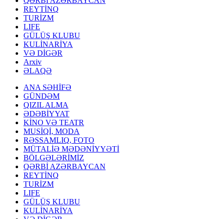
QƏRBİ AZƏRBAYCAN
REYTİNQ
TURİZM
LIFE
GÜLÜŞ KLUBU
KULİNARİYA
VƏ DİGƏR
Arxiv
ƏLAQƏ
ANA SƏHİFƏ
GÜNDƏM
QIZIL ALMA
ƏDƏBİYYAT
KİNO VƏ TEATR
MUSİQİ, MODA
RƏSSAMLIQ, FOTO
MÜTALİƏ MƏDƏNİYYƏTİ
BÖLGƏLƏRİMİZ
QƏRBİ AZƏRBAYCAN
REYTİNQ
TURİZM
LIFE
GÜLÜŞ KLUBU
KULİNARİYA