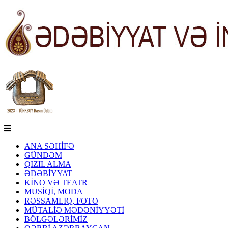
ANA SƏHİFƏ
GÜNDƏM
QIZIL ALMA
ƏDƏBİYYAT
KİNO VƏ TEATR
MUSİQİ, MODA
RƏSSAMLIQ, FOTO
MÜTALİƏ MƏDƏNİYYƏTİ
BÖLGƏLƏRİMİZ