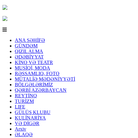
ANA SƏHİFƏ
GÜNDƏM
QIZIL ALMA
ƏDƏBİYYAT
KİNO VƏ TEATR
MUSİQİ, MODA
RƏSSAMLIQ, FOTO
MÜTALİƏ MƏDƏNİYYƏTİ
BÖLGƏLƏRİMİZ
QƏRBİ AZƏRBAYCAN
REYTİNQ
TURİZM
LIFE
GÜLÜŞ KLUBU
KULİNARİYA
VƏ DİGƏR
Arxiv
ƏLAQƏ