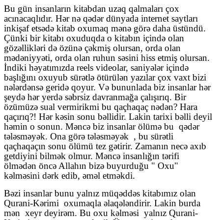
Bu gün insanların kitabdan uzaq qalmaları çox
acınacaqlıdır. Hər nə qədər dünyada internet saytları
inkişaf etsədə kitab oxumaq mənə görə daha üstündü.
Çünki bir kitabı oxuduqda o kitabın içində olan
gözəllikləri də özünə çəkmiş olursan, orda olan
mədəniyyəti, orda olan ruhun səsini hiss etmiş olursan.
İndiki həyatımızda reels videolar, saniyələr içində
başlığını oxuyub sürətlə ötürülən yazılar çox vaxt bizi
nələrdənsə geridə qoyur. Və bununlada biz insanlar hər
şeydə hər yerdə səbrsiz davranmağa çalışırıq. Bir
özümüzə sual vermirikmi bu qaçhaqaç nədən? Hara
qaçırıq?! Hər kəsin sonu bəllidir. Lakin tarixi bəlli deyil
həmin o sonun. Məncə biz insanlar ölümə bu
qədər
tələsməyək. Ona görə tələsməyək
, bu sürətli
qaçhaqaçın sonu ölümü tez gətirir. Zamanın necə axıb
getdiyini bilmək olmur. Məncə insanlığın tərifi
ölmədən öncə Allahın bizə buyurduğu " Oxu"
kəlməsini dərk edib, əməl etməkdi.
Bəzi insanlar bunu yalnız müqəddəs kitabımız olan
Qurani-Kərimi
oxumaqla əlaqələndirir. Lakin burda
mən
xeyr deyirəm. Bu oxu kəlməsi
yalnız Qurani-