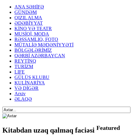
ANA SƏHİFƏ
GÜNDƏM
QIZIL ALMA
ƏDƏBİYYAT
KİNO VƏ TEATR
MUSİQİ, MODA
RƏSSAMLIQ, FOTO
MÜTALİƏ MƏDƏNİYYƏTİ
BÖLGƏLƏRİMİZ
QƏRBİ AZƏRBAYCAN
REYTİNQ
TURİZM
LIFE
GÜLÜŞ KLUBU
KULİNARİYA
VƏ DİGƏR
Arxiv
ƏLAQƏ
Featured
Kitabdan uzaq qalmaq faciəsi