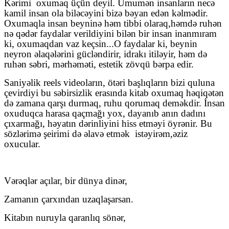
Kərimi
oxumaq üçün deyil. Ümumən insanların necə
kamil insan ola biləcəyini bizə bəyan edən kəlmədir.
Oxumaqla insan beyninə həm tibbi olaraq,həmdə ruhən
nə qədər faydalar verildiyini bilən bir insan inanmıram
ki, oxumaqdan vaz keçsin...O faydalar ki, beynin
neyron əlaqələrini gücləndirir, idrakı itiləyir, həm də
ruhən səbri, mərhəməti, estetik zövqü bərpa edir.
Saniyəlik reels videoların, ötəri başlıqların bizi quluna
çevirdiyi bu səbirsizlik erasında kitab oxumaq həqiqətən
də zamana qarşı durmaq, ruhu qorumaq deməkdir. İnsan
oxuduqca harasa qaçmağı yox, dayanıb anın dadını
çıxarmağı, həyatın dərinliyini hiss etməyi öyrənir. Bu
sözlərimə şeirimi də əlavə etmək
istəyirəm
,
əziz
oxucular.
Vərəqlər açılar, bir dünya dinər,
Zamanın çarxından uzaqlaşarsan.
Kitabın nuruyla qaranlıq sönər,