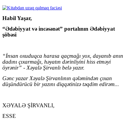
Habil Yaşar,
“Ədəbiyyat və incəsənət” portalının Ədəbiyyat
şöbəsi
“İnsan oxuduqca harasa qaçmağı yox, dayanıb anın
dadını çıxarmağı, həyatın dərinliyini hiss etməyi
öyrənir”
-
Xəyalə Şirvanlı
belə yazır.
Gənc yazar Xəyalə Şirvanlının qələmindən çıxan
düşündürücü bir yazını diqqətinizə təqdim edirəm...
XƏYALƏ ŞİRVANLI,
ESSE