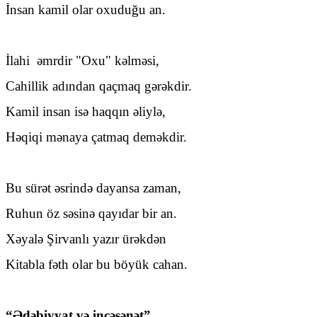
İnsan kamil olar oxuduğu an.
İlahi
əmrdir "Oxu" kəlməsi,
Cahillik adından qaçmaq gərəkdir.
Kamil insan isə haqqın əliylə,
Həqiqi mənaya çatmaq deməkdir.
Bu sürət əsrində dayansa zaman,
Ruhun öz səsinə qayıdar bir an.
Xəyalə Şirvanlı yazır ürəkdən
Kitabla fəth olar bu böyük cahan.
“Ədəbiyyat və incəsənət”